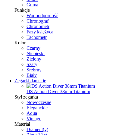
Guma
Funkcje
Wodoodporność
Chronograf
Chronometr
Fazy księżyca
Tachometr
Kolor
Czarny
Niebieski
Zielony
Szary
Srebrny
Biały
Zegarki damskie
DS Action Diver 38mm Titanium
Styl zegarka
Nowoczesne
Eleganckie
Aqua
Vintage
Materiał
Diament(y)
Złoto 18 ct