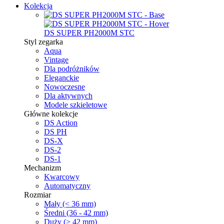
Kolekcja
DS SUPER PH2000M STC
Styl zegarka
Aqua
Vintage
Dla podróżników
Eleganckie
Nowoczesne
Dla aktywnych
Modele szkieletowe
Główne kolekcje
DS Action
DS PH
DS-X
DS-2
DS-1
Mechanizm
Kwarcowy
Automatyczny
Rozmiar
Mały (< 36 mm)
Średni (36 - 42 mm)
Duży (> 42 mm)