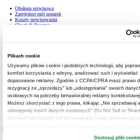
Obsługa serwisowa
Zarejestruj mój zegarek
Koszty serwisowania
Check & Reserve
Newsletter
Informacje prawne
Plikach cookie
Warunki użytkowania
Polityka prywatności
Używamy plików cookie i podobnych technologii, aby popraw
Plikach cookie
komfort korzystania z witryny, analizować ruch i wyświetlać
Warunki Dostawy i Zwrotów
Warunki sprzedaży
dopasowane reklamy. Zgodnie z CCPA/CPRA masz prawo d
Odstąpienie od umowy
rezygnacji ze „sprzedaży” lub „udostępniania” swoich danyc
osobowych na potrzeby behawioralnej reklamy kontekstowej
Dołącz do klubu CERTINA
Możesz skorzystać z tego prawa, klikając „Nie sprzedawaj a
udostępniaj moich danych osobowych” (Do Not Sell or Shar
Zapisz się, aby otrzymywać najświeższe informacje
Zapisz się
Personal Information) lub dostosowując swoje preferencje po
Wybierz kraj / region
Przełącznik wersji językowej
Dostosuj pliki cooki