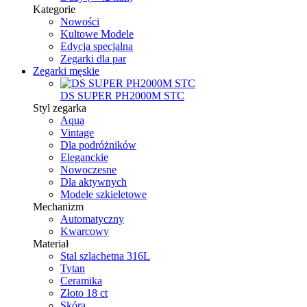
Kategorie
Nowości
Kultowe Modele
Edycja specjalna
Zegarki dla par
Zegarki męskie
DS SUPER PH2000M STC
Styl zegarka
Aqua
Vintage
Dla podróżników
Eleganckie
Nowoczesne
Dla aktywnych
Modele szkieletowe
Mechanizm
Automatyczny
Kwarcowy
Materiał
Stal szlachetna 316L
Tytan
Ceramika
Złoto 18 ct
Skóra