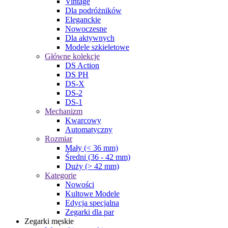
Vintage
Dla podróżników
Eleganckie
Nowoczesne
Dla aktywnych
Modele szkieletowe
Główne kolekcje
DS Action
DS PH
DS-X
DS-2
DS-1
Mechanizm
Kwarcowy
Automatyczny
Rozmiar
Mały (< 36 mm)
Średni (36 - 42 mm)
Duży (> 42 mm)
Kategorie
Nowości
Kultowe Modele
Edycja specjalna
Zegarki dla par
Zegarki męskie