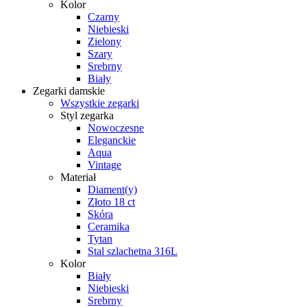
Kolor
Czarny
Niebieski
Zielony
Szary
Srebrny
Biały
Zegarki damskie
Wszystkie zegarki
Styl zegarka
Nowoczesne
Eleganckie
Aqua
Vintage
Materiał
Diament(y)
Złoto 18 ct
Skóra
Ceramika
Tytan
Stal szlachetna 316L
Kolor
Biały
Niebieski
Srebrny