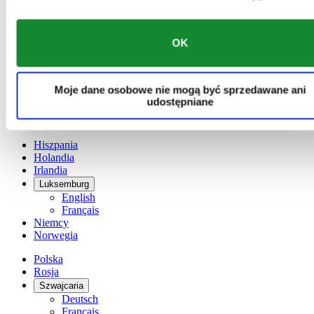
Austria
Belgia
Dutch
Français
OK
Chiny
English
简体中文
Moje dane osobowe nie mogą być sprzedawane ani
Dania
udostępniane
Finlandia
France
Hiszpania
Holandia
Irlandia
Luksemburg
English
Français
Niemcy
Norwegia
Polska
Rosja
Szwajcaria
Deutsch
Français