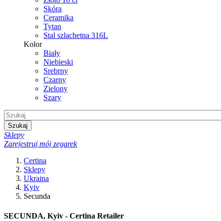
Skóra
Ceramika
Tytan
Stal szlachetna 316L
Kolor
Biały
Niebieski
Srebrny
Czarny
Zielony
Szary
Szukaj
Sklepy
Zarejestruj mój zegarek
Certina
Sklepy
Ukraina
Kyiv
Secunda
SECUNDA, Kyiv - Certina Retailer