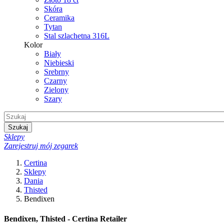
Skóra
Ceramika
Tytan
Stal szlachetna 316L
Kolor
Biały
Niebieski
Srebrny
Czarny
Zielony
Szary
Szukaj
Sklepy
Zarejestruj mój zegarek
Certina
Sklepy
Dania
Thisted
Bendixen
Bendixen, Thisted - Certina Retailer