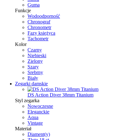
Guma
Funkcje
Wodoodporność
Chronograf
Chronometr
Fazy księżyca
Tachometr
Kolor
Czarny
Niebieski
Zielony
Szary
Srebrny
Biały
Zegarki damskie
DS Action Diver 38mm Titanium
Styl zegarka
Nowoczesne
Eleganckie
Aqua
Vintage
Materiał
Diament(y)
Złoto 18 ct