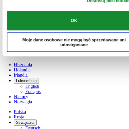
Dostosuj pliki cooki
Austria
Belgia
Dutch
OK
Français
Chiny
English
简体中文
Moje dane osobowe nie mogą być sprzedawane ani
Dania
udostępniane
Finlandia
France
Hiszpania
Holandia
Irlandia
Luksemburg
English
Français
Niemcy
Norwegia
Polska
Rosja
Szwajcaria
Deutsch