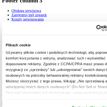
Footer column 3
Obsługa serwisowa
Zarejestruj mój zegarek
Koszty serwisowania
Check & Reserve
Newsletter
Informacje prawne
Plikach cookie
Warunki użytkowania
Używamy plików cookie i podobnych technologii, aby popraw
Polityka prywatności
Plikach cookie
komfort korzystania z witryny, analizować ruch i wyświetlać
Warunki Dostawy i Zwrotów
dopasowane reklamy. Zgodnie z CCPA/CPRA masz prawo d
Warunki sprzedaży
rezygnacji ze „sprzedaży” lub „udostępniania” swoich danyc
Odstąpienie od umowy
osobowych na potrzeby behawioralnej reklamy kontekstowej
Dołącz do klubu CERTINA
Możesz skorzystać z tego prawa, klikając „Nie sprzedawaj a
udostępniaj moich danych osobowych” (Do Not Sell or Shar
Zapisz się, aby otrzymywać najświeższe informacje
Personal Information) lub dostosowując swoje preferencje po
Zapisz się
Wybierz kraj / region
Przełącznik wersji językowej