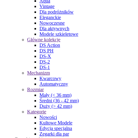
Aqua
Vintage
Dla podróżników
Eleganckie
Nowoczesne
Dla aktywnych
Modele szkieletowe
Główne kolekcje
DS Action
DS PH
DS-X
DS-2
DS-1
Mechanizm
Kwarcowy
Automatyczny
Rozmiar
Mały (< 36 mm)
Średni (36 - 42 mm)
Duży (> 42 mm)
Kategorie
Nowości
Kultowe Modele
Edycja specjalna
Zegarki dla par