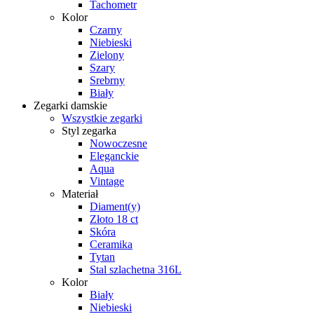
Tachometr
Kolor
Czarny
Niebieski
Zielony
Szary
Srebrny
Biały
Zegarki damskie
Wszystkie zegarki
Styl zegarka
Nowoczesne
Eleganckie
Aqua
Vintage
Materiał
Diament(y)
Złoto 18 ct
Skóra
Ceramika
Tytan
Stal szlachetna 316L
Kolor
Biały
Niebieski