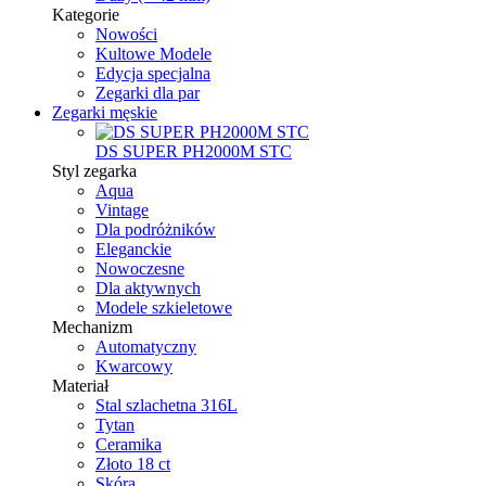
Kategorie
Nowości
Kultowe Modele
Edycja specjalna
Zegarki dla par
Zegarki męskie
DS SUPER PH2000M STC
Styl zegarka
Aqua
Vintage
Dla podróżników
Eleganckie
Nowoczesne
Dla aktywnych
Modele szkieletowe
Mechanizm
Automatyczny
Kwarcowy
Materiał
Stal szlachetna 316L
Tytan
Ceramika
Złoto 18 ct
Skóra