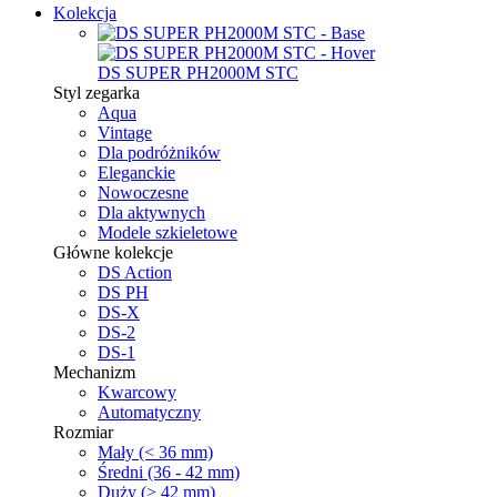
Kolekcja
DS SUPER PH2000M STC
Styl zegarka
Aqua
Vintage
Dla podróżników
Eleganckie
Nowoczesne
Dla aktywnych
Modele szkieletowe
Główne kolekcje
DS Action
DS PH
DS-X
DS-2
DS-1
Mechanizm
Kwarcowy
Automatyczny
Rozmiar
Mały (< 36 mm)
Średni (36 - 42 mm)
Duży (> 42 mm)