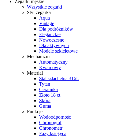
Zegarki męskie
Wszystkie zegarki
Styl zegarka
Aqua
Vintage
Dla podróżników
Eleganckie
Nowoczesne
Dla aktywnych
Modele szkieletowe
Mechanizm
Automatyczny
Kwarcowy
Materiał
Stal szlachetna 316L
Tytan
Ceramika
Złoto 18 ct
Skóra
Guma
Funkcje
Wodoodporność
Chronograf
Chronometr
Fazy księżyca