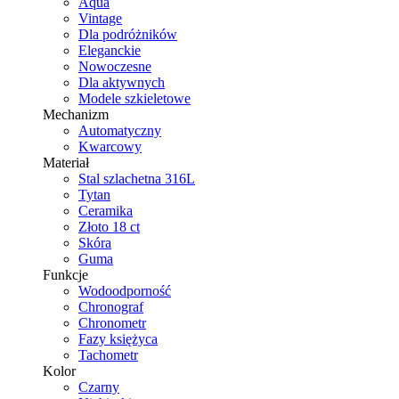
Aqua
Vintage
Dla podróżników
Eleganckie
Nowoczesne
Dla aktywnych
Modele szkieletowe
Mechanizm
Automatyczny
Kwarcowy
Materiał
Stal szlachetna 316L
Tytan
Ceramika
Złoto 18 ct
Skóra
Guma
Funkcje
Wodoodporność
Chronograf
Chronometr
Fazy księżyca
Tachometr
Kolor
Czarny