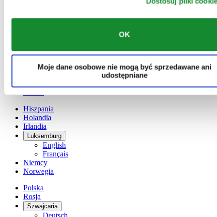
Dostosuj pliki cooki
Austria
Belgia
Dutch
OK
Français
Chiny
English
简体中文
Moje dane osobowe nie mogą być sprzedawane ani
Dania
udostępniane
Finlandia
France
Hiszpania
Holandia
Irlandia
Luksemburg
English
Français
Niemcy
Norwegia
Polska
Rosja
Szwajcaria
Deutsch