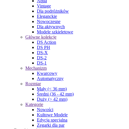
Aqua
Vintage
Dla podróżników
Eleganckie
Nowoczesne
Dla aktywnych
Modele szkieletowe
Główne kolekcje
DS Action
DS PH
DS-X
DS-2
DS-1
Mechanizm
Kwarcowy
Automatyczny
Rozmiar
Mały (< 36 mm)
Średni (36 - 42 mm)
Duży (> 42 mm)
Kategorie
Nowości
Kultowe Modele
Edycja specjalna
Zegarki dla par