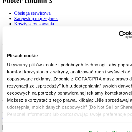
Footer column 3
Obsługa serwisowa
Zarejestruj mój zegarek
Koszty serwisowania
Check & Reserve
Newsletter
Informacje prawne
Plikach cookie
Warunki użytkowania
Używamy plików cookie i podobnych technologii, aby popraw
Polityka prywatności
Plikach cookie
komfort korzystania z witryny, analizować ruch i wyświetlać
Warunki Dostawy i Zwrotów
dopasowane reklamy. Zgodnie z CCPA/CPRA masz prawo d
Warunki sprzedaży
rezygnacji ze „sprzedaży” lub „udostępniania” swoich danyc
Odstąpienie od umowy
osobowych na potrzeby behawioralnej reklamy kontekstowej
Dołącz do klubu CERTINA
Możesz skorzystać z tego prawa, klikając „Nie sprzedawaj a
udostępniaj moich danych osobowych” (Do Not Sell or Shar
Zapisz się, aby otrzymywać najświeższe informacje
Personal Information) lub dostosowując swoje preferencje po
Zapisz się
Wybierz kraj / region
Przełącznik wersji językowej