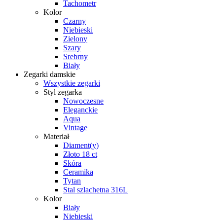
Tachometr
Kolor
Czarny
Niebieski
Zielony
Szary
Srebrny
Biały
Zegarki damskie
Wszystkie zegarki
Styl zegarka
Nowoczesne
Eleganckie
Aqua
Vintage
Materiał
Diament(y)
Złoto 18 ct
Skóra
Ceramika
Tytan
Stal szlachetna 316L
Kolor
Biały
Niebieski