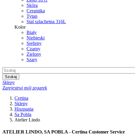
Skóra
Ceramika
Tytan
Stal szlachetna 316L
Kolor
Biały
Niebieski
Srebrny
Czarny
Zielony
Szary
Szukaj
Sklepy
Zarejestruj mój zegarek
Certina
Sklepy
Hiszpania
Sa Pobla
Atelier Lindo
ATELIER LINDO, SA POBLA - Certina Customer Service