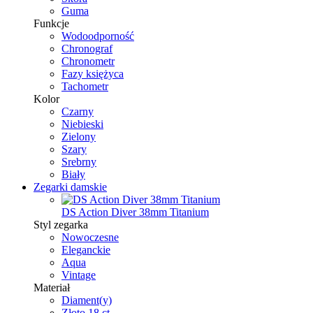
Guma
Funkcje
Wodoodporność
Chronograf
Chronometr
Fazy księżyca
Tachometr
Kolor
Czarny
Niebieski
Zielony
Szary
Srebrny
Biały
Zegarki damskie
DS Action Diver 38mm Titanium
Styl zegarka
Nowoczesne
Eleganckie
Aqua
Vintage
Materiał
Diament(y)
Złoto 18 ct