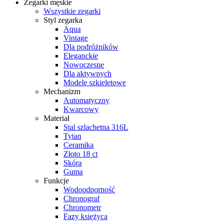
Zegarki męskie
Wszystkie zegarki
Styl zegarka
Aqua
Vintage
Dla podróżników
Eleganckie
Nowoczesne
Dla aktywnych
Modele szkieletowe
Mechanizm
Automatyczny
Kwarcowy
Materiał
Stal szlachetna 316L
Tytan
Ceramika
Złoto 18 ct
Skóra
Guma
Funkcje
Wodoodporność
Chronograf
Chronometr
Fazy księżyca