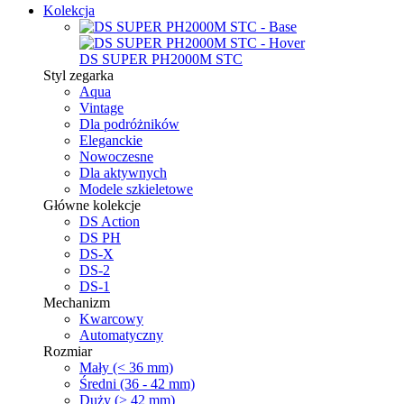
Kolekcja
DS SUPER PH2000M STC
Styl zegarka
Aqua
Vintage
Dla podróżników
Eleganckie
Nowoczesne
Dla aktywnych
Modele szkieletowe
Główne kolekcje
DS Action
DS PH
DS-X
DS-2
DS-1
Mechanizm
Kwarcowy
Automatyczny
Rozmiar
Mały (< 36 mm)
Średni (36 - 42 mm)
Duży (> 42 mm)