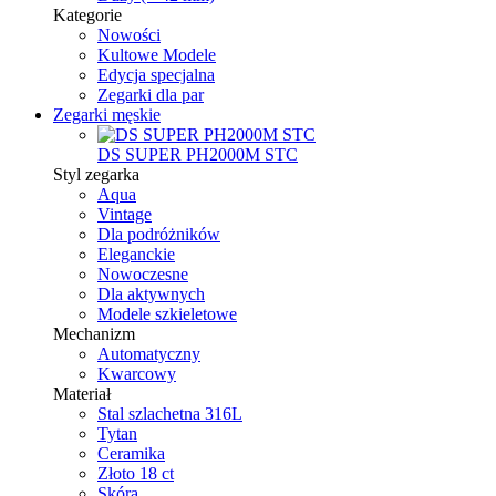
Kategorie
Nowości
Kultowe Modele
Edycja specjalna
Zegarki dla par
Zegarki męskie
DS SUPER PH2000M STC
Styl zegarka
Aqua
Vintage
Dla podróżników
Eleganckie
Nowoczesne
Dla aktywnych
Modele szkieletowe
Mechanizm
Automatyczny
Kwarcowy
Materiał
Stal szlachetna 316L
Tytan
Ceramika
Złoto 18 ct
Skóra