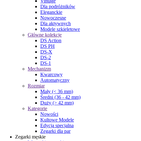
Vintage
Dla podróżników
Eleganckie
Nowoczesne
Dla aktywnych
Modele szkieletowe
Główne kolekcje
DS Action
DS PH
DS-X
DS-2
DS-1
Mechanizm
Kwarcowy
Automatyczny
Rozmiar
Mały (< 36 mm)
Średni (36 - 42 mm)
Duży (> 42 mm)
Kategorie
Nowości
Kultowe Modele
Edycja specjalna
Zegarki dla par
Zegarki męskie