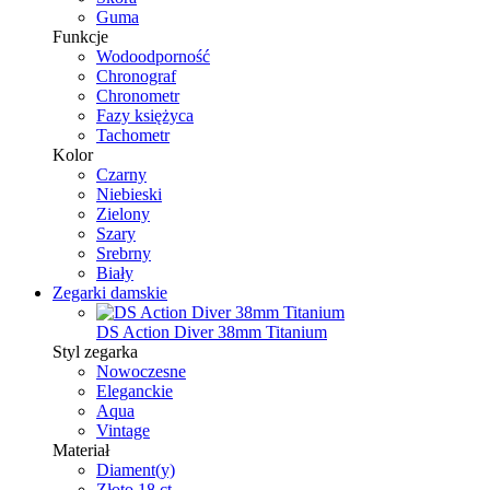
Guma
Funkcje
Wodoodporność
Chronograf
Chronometr
Fazy księżyca
Tachometr
Kolor
Czarny
Niebieski
Zielony
Szary
Srebrny
Biały
Zegarki damskie
DS Action Diver 38mm Titanium
Styl zegarka
Nowoczesne
Eleganckie
Aqua
Vintage
Materiał
Diament(y)
Złoto 18 ct