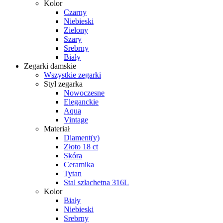
Kolor
Czarny
Niebieski
Zielony
Szary
Srebrny
Biały
Zegarki damskie
Wszystkie zegarki
Styl zegarka
Nowoczesne
Eleganckie
Aqua
Vintage
Materiał
Diament(y)
Złoto 18 ct
Skóra
Ceramika
Tytan
Stal szlachetna 316L
Kolor
Biały
Niebieski
Srebrny