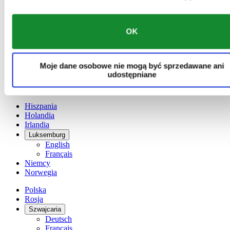
Austria
Belgia
Dutch
Français
OK
Chiny
English
简体中文
Moje dane osobowe nie mogą być sprzedawane ani
Dania
udostępniane
Finlandia
France
Hiszpania
Holandia
Irlandia
Luksemburg
English
Français
Niemcy
Norwegia
Polska
Rosja
Szwajcaria
Deutsch
Français