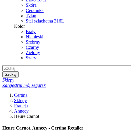
Skóra
Ceramika
Tytan
Stal szlachetna 316L
Kolor
Biały
Niebieski
Srebrny
Czarny
Zielony
Szary
Szukaj
Sklepy
Zarejestruj mój zegarek
Certina
Sklepy
Francja
Annecy
Heure Carnot
Heure Carnot, Annecy - Certina Retailer