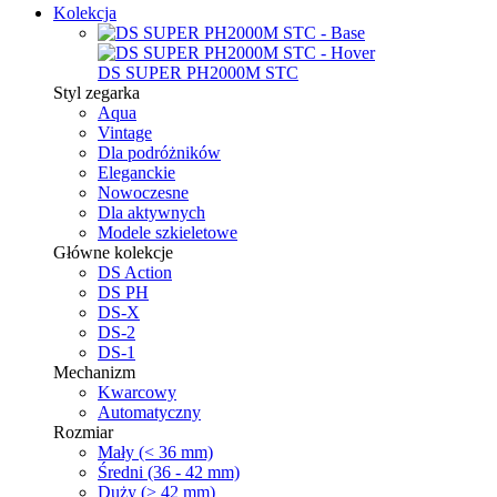
Kolekcja
DS SUPER PH2000M STC
Styl zegarka
Aqua
Vintage
Dla podróżników
Eleganckie
Nowoczesne
Dla aktywnych
Modele szkieletowe
Główne kolekcje
DS Action
DS PH
DS-X
DS-2
DS-1
Mechanizm
Kwarcowy
Automatyczny
Rozmiar
Mały (< 36 mm)
Średni (36 - 42 mm)
Duży (> 42 mm)