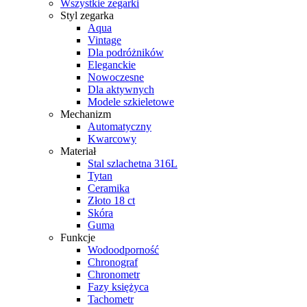
Wszystkie zegarki
Styl zegarka
Aqua
Vintage
Dla podróżników
Eleganckie
Nowoczesne
Dla aktywnych
Modele szkieletowe
Mechanizm
Automatyczny
Kwarcowy
Materiał
Stal szlachetna 316L
Tytan
Ceramika
Złoto 18 ct
Skóra
Guma
Funkcje
Wodoodporność
Chronograf
Chronometr
Fazy księżyca
Tachometr