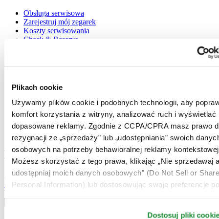
Obsługa serwisowa
Zarejestruj mój zegarek
Koszty serwisowania
Check & Reserve
Newsletter
Informacje prawne
Plikach cookie
Warunki użytkowania
Polityka prywatności
Używamy plików cookie i podobnych technologii, aby popraw
Plikach cookie
komfort korzystania z witryny, analizować ruch i wyświetlać
Warunki Dostawy i Zwrotów
Warunki sprzedaży
dopasowane reklamy. Zgodnie z CCPA/CPRA masz prawo d
Odstąpienie od umowy
rezygnacji ze „sprzedaży” lub „udostępniania” swoich danyc
osobowych na potrzeby behawioralnej reklamy kontekstowej
Dołącz do klubu CERTINA
Możesz skorzystać z tego prawa, klikając „Nie sprzedawaj a
udostępniaj moich danych osobowych” (Do Not Sell or Shar
Zapisz się, aby otrzymywać najświeższe informacje
Zapisz się
Personal Information) lub dostosowując swoje preferencje po
Wybierz kraj / region
Przełącznik wersji językowej
Dostosuj pliki cooki