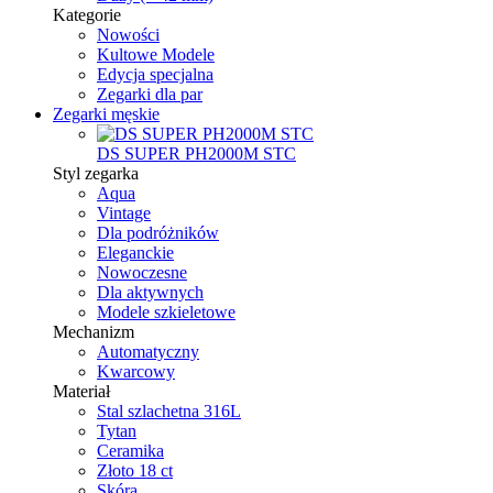
Kategorie
Nowości
Kultowe Modele
Edycja specjalna
Zegarki dla par
Zegarki męskie
DS SUPER PH2000M STC
Styl zegarka
Aqua
Vintage
Dla podróżników
Eleganckie
Nowoczesne
Dla aktywnych
Modele szkieletowe
Mechanizm
Automatyczny
Kwarcowy
Materiał
Stal szlachetna 316L
Tytan
Ceramika
Złoto 18 ct
Skóra