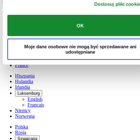
Przełącznik wersji językowej
Dostosuj pliki cooki
Austria
Belgia
Dutch
OK
Français
Chiny
English
Moje dane osobowe nie mogą być sprzedawane ani
简体中文
udostępniane
Dania
Finlandia
France
Hiszpania
Holandia
Irlandia
Luksemburg
English
Français
Niemcy
Norwegia
Polska
Rosja
Szwajcaria