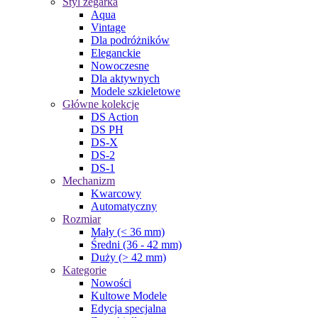
Styl zegarka
Aqua
Vintage
Dla podróżników
Eleganckie
Nowoczesne
Dla aktywnych
Modele szkieletowe
Główne kolekcje
DS Action
DS PH
DS-X
DS-2
DS-1
Mechanizm
Kwarcowy
Automatyczny
Rozmiar
Mały (< 36 mm)
Średni (36 - 42 mm)
Duży (> 42 mm)
Kategorie
Nowości
Kultowe Modele
Edycja specjalna