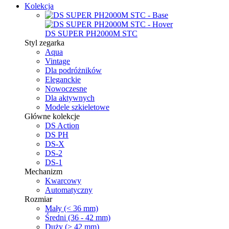
Kolekcja
DS SUPER PH2000M STC
Styl zegarka
Aqua
Vintage
Dla podróżników
Eleganckie
Nowoczesne
Dla aktywnych
Modele szkieletowe
Główne kolekcje
DS Action
DS PH
DS-X
DS-2
DS-1
Mechanizm
Kwarcowy
Automatyczny
Rozmiar
Mały (< 36 mm)
Średni (36 - 42 mm)
Duży (> 42 mm)