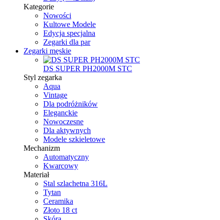
Kategorie
Nowości
Kultowe Modele
Edycja specjalna
Zegarki dla par
Zegarki męskie
DS SUPER PH2000M STC
Styl zegarka
Aqua
Vintage
Dla podróżników
Eleganckie
Nowoczesne
Dla aktywnych
Modele szkieletowe
Mechanizm
Automatyczny
Kwarcowy
Materiał
Stal szlachetna 316L
Tytan
Ceramika
Złoto 18 ct
Skóra