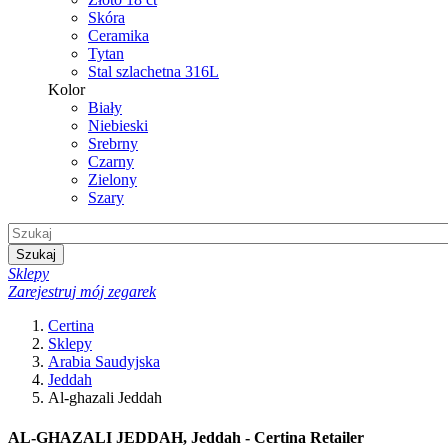
Skóra
Ceramika
Tytan
Stal szlachetna 316L
Kolor
Biały
Niebieski
Srebrny
Czarny
Zielony
Szary
Szukaj
Sklepy
Zarejestruj mój zegarek
Certina
Sklepy
Arabia Saudyjska
Jeddah
Al-ghazali Jeddah
AL-GHAZALI JEDDAH, Jeddah - Certina Retailer