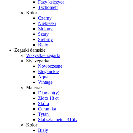
Fazy księżyca
Tachometr
Kolor
Czarny
Niebieski
Zielony
Szary
Srebrny
Biały
Zegarki damskie
Wszystkie zegarki
Styl zegarka
Nowoczesne
Eleganckie
Aqua
Vintage
Materiał
Diament(y)
Złoto 18 ct
Skóra
Ceramika
Tytan
Stal szlachetna 316L
Kolor
Biały