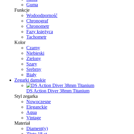
Guma
Funkcje
Wodoodporność
Chronograf
Chronometr
Fazy księżyca
Tachometr
Kolor
Czarny
Niebieski
Zielony
Szary
Srebrny
Biały
Zegarki damskie
DS Action Diver 38mm Titanium
Styl zegarka
Nowoczesne
Eleganckie
Aqua
Vintage
Materiał
Diament(y)
Złoto 18 ct