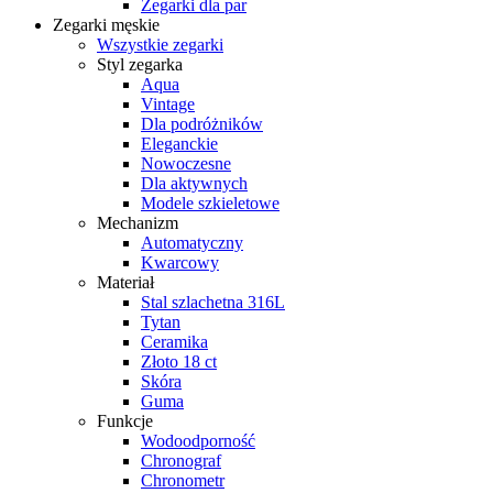
Zegarki dla par
Zegarki męskie
Wszystkie zegarki
Styl zegarka
Aqua
Vintage
Dla podróżników
Eleganckie
Nowoczesne
Dla aktywnych
Modele szkieletowe
Mechanizm
Automatyczny
Kwarcowy
Materiał
Stal szlachetna 316L
Tytan
Ceramika
Złoto 18 ct
Skóra
Guma
Funkcje
Wodoodporność
Chronograf
Chronometr