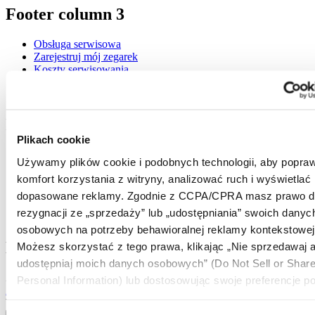
Footer column 3
Obsługa serwisowa
Zarejestruj mój zegarek
Koszty serwisowania
Check & Reserve
Newsletter
Informacje prawne
Plikach cookie
Warunki użytkowania
Używamy plików cookie i podobnych technologii, aby popraw
Polityka prywatności
komfort korzystania z witryny, analizować ruch i wyświetlać
Plikach cookie
Warunki Dostawy i Zwrotów
dopasowane reklamy. Zgodnie z CCPA/CPRA masz prawo d
Warunki sprzedaży
rezygnacji ze „sprzedaży” lub „udostępniania” swoich danyc
Odstąpienie od umowy
osobowych na potrzeby behawioralnej reklamy kontekstowej
Dołącz do klubu CERTINA
Możesz skorzystać z tego prawa, klikając „Nie sprzedawaj a
udostępniaj moich danych osobowych” (Do Not Sell or Shar
Zapisz się, aby otrzymywać najświeższe informacje
Personal Information) lub dostosowując swoje preferencje po
Zapisz się
Wybierz kraj / region