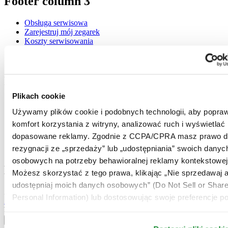
Footer column 3
Obsługa serwisowa
Zarejestruj mój zegarek
Koszty serwisowania
Check & Reserve
Newsletter
Informacje prawne
Plikach cookie
Warunki użytkowania
Używamy plików cookie i podobnych technologii, aby popraw
Polityka prywatności
Plikach cookie
komfort korzystania z witryny, analizować ruch i wyświetlać
Warunki Dostawy i Zwrotów
dopasowane reklamy. Zgodnie z CCPA/CPRA masz prawo d
Warunki sprzedaży
rezygnacji ze „sprzedaży” lub „udostępniania” swoich danyc
Odstąpienie od umowy
osobowych na potrzeby behawioralnej reklamy kontekstowej
Dołącz do klubu CERTINA
Możesz skorzystać z tego prawa, klikając „Nie sprzedawaj a
udostępniaj moich danych osobowych” (Do Not Sell or Shar
Zapisz się, aby otrzymywać najświeższe informacje
Personal Information) lub dostosowując swoje preferencje po
Zapisz się
Wybierz kraj / region
Przełącznik wersji językowej