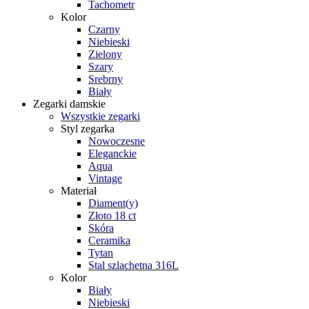
Tachometr
Kolor
Czarny
Niebieski
Zielony
Szary
Srebrny
Biały
Zegarki damskie
Wszystkie zegarki
Styl zegarka
Nowoczesne
Eleganckie
Aqua
Vintage
Materiał
Diament(y)
Złoto 18 ct
Skóra
Ceramika
Tytan
Stal szlachetna 316L
Kolor
Biały
Niebieski