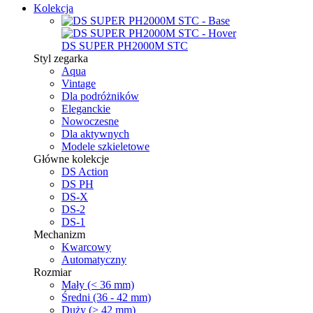
Kolekcja
DS SUPER PH2000M STC
Styl zegarka
Aqua
Vintage
Dla podróżników
Eleganckie
Nowoczesne
Dla aktywnych
Modele szkieletowe
Główne kolekcje
DS Action
DS PH
DS-X
DS-2
DS-1
Mechanizm
Kwarcowy
Automatyczny
Rozmiar
Mały (< 36 mm)
Średni (36 - 42 mm)
Duży (> 42 mm)