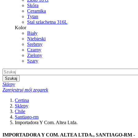
Skóra
Ceramika
Tytan
Stal szlachetna 316L
Kolor
Biały
Niebieski
Srebrny
Czarny
Zielony
Szary
Szukaj
Sklepy
Zarejestruj mój zegarek
Certina
Sklepy
Chile
Santiago-rm
Importadora Y Com. Altea Ltda.
IMPORTADORA Y COM. ALTEA LTDA., SANTIAGO-RM -