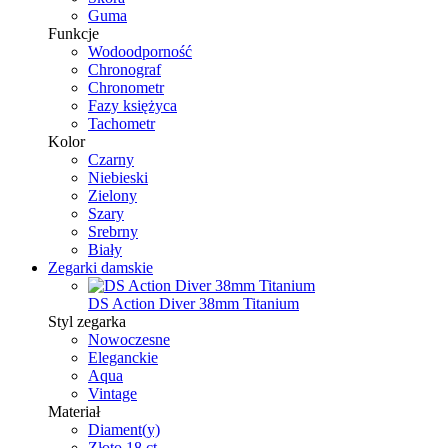
Guma
Funkcje
Wodoodporność
Chronograf
Chronometr
Fazy księżyca
Tachometr
Kolor
Czarny
Niebieski
Zielony
Szary
Srebrny
Biały
Zegarki damskie
DS Action Diver 38mm Titanium
Styl zegarka
Nowoczesne
Eleganckie
Aqua
Vintage
Materiał
Diament(y)
Złoto 18 ct