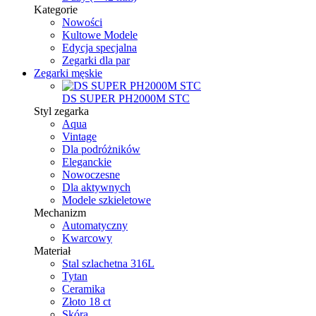
Kategorie
Nowości
Kultowe Modele
Edycja specjalna
Zegarki dla par
Zegarki męskie
DS SUPER PH2000M STC
Styl zegarka
Aqua
Vintage
Dla podróżników
Eleganckie
Nowoczesne
Dla aktywnych
Modele szkieletowe
Mechanizm
Automatyczny
Kwarcowy
Materiał
Stal szlachetna 316L
Tytan
Ceramika
Złoto 18 ct
Skóra