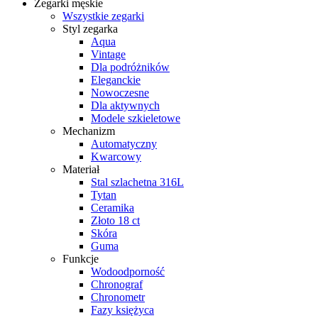
Zegarki męskie
Wszystkie zegarki
Styl zegarka
Aqua
Vintage
Dla podróżników
Eleganckie
Nowoczesne
Dla aktywnych
Modele szkieletowe
Mechanizm
Automatyczny
Kwarcowy
Materiał
Stal szlachetna 316L
Tytan
Ceramika
Złoto 18 ct
Skóra
Guma
Funkcje
Wodoodporność
Chronograf
Chronometr
Fazy księżyca