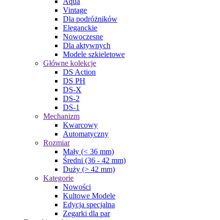
Aqua
Vintage
Dla podróżników
Eleganckie
Nowoczesne
Dla aktywnych
Modele szkieletowe
Główne kolekcje
DS Action
DS PH
DS-X
DS-2
DS-1
Mechanizm
Kwarcowy
Automatyczny
Rozmiar
Mały (< 36 mm)
Średni (36 - 42 mm)
Duży (> 42 mm)
Kategorie
Nowości
Kultowe Modele
Edycja specjalna
Zegarki dla par