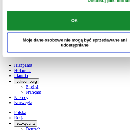
Dostosuj pliki cooki
Austria
Belgia
Dutch
OK
Français
Chiny
English
简体中文
Moje dane osobowe nie mogą być sprzedawane ani
Dania
udostępniane
Finlandia
France
Hiszpania
Holandia
Irlandia
Luksemburg
English
Français
Niemcy
Norwegia
Polska
Rosja
Szwajcaria
Deutsch