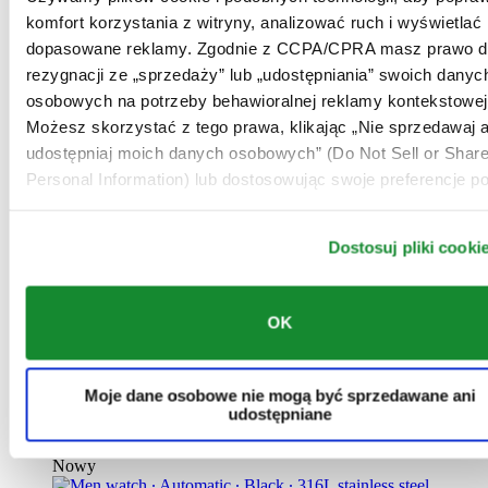
Zegarek Unisex ∙ Automatyczny ∙
komfort korzystania z witryny, analizować ruch i wyświetlać
Czarny ∙ Stal szlachetna 316L ∙
dopasowane reklamy. Zgodnie z CCPA/CPRA masz prawo d
Powłoka PVD
rezygnacji ze „sprzedaży” lub „udostępniania” swoich danyc
osobowych na potrzeby behawioralnej reklamy kontekstowej
3 950 zł
Zarezerwuj w salonie
Możesz skorzystać z tego prawa, klikając „Nie sprzedawaj a
Znajdź sklep
udostępniaj moich danych osobowych” (Do Not Sell or Shar
Nowy
Personal Information) lub dostosowując swoje preferencje po
Dostosuj pliki cooki
DS-8 Moonphase Gent
OK
Zegarek Męski ∙ Kwarcowy ∙ Czarny ∙
Stal szlachetna 316L
Moje dane osobowe nie mogą być sprzedawane ani
1 890 zł
udostępniane
Zarezerwuj w salonie
Znajdź sklep
Nowy