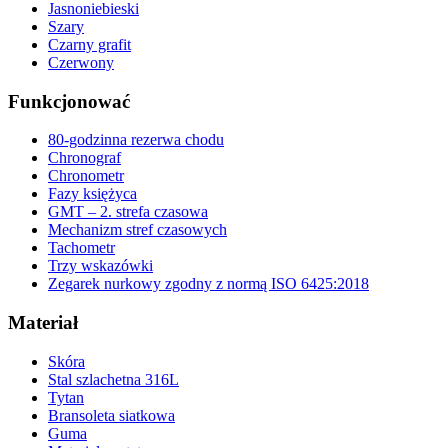
Jasnoniebieski
Szary
Czarny grafit
Czerwony
Funkcjonować
80-godzinna rezerwa chodu
Chronograf
Chronometr
Fazy księżyca
GMT – 2. strefa czasowa
Mechanizm stref czasowych
Tachometr
Trzy wskazówki
Zegarek nurkowy zgodny z normą ISO 6425:2018
Materiał
Skóra
Stal szlachetna 316L
Tytan
Bransoleta siatkowa
Guma