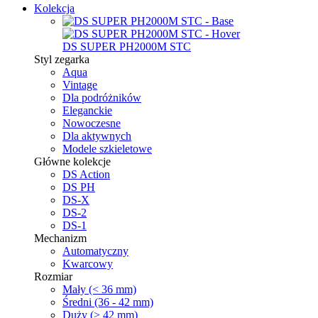
Kolekcja
DS SUPER PH2000M STC
Styl zegarka
Aqua
Vintage
Dla podróżników
Eleganckie
Nowoczesne
Dla aktywnych
Modele szkieletowe
Główne kolekcje
DS Action
DS PH
DS-X
DS-2
DS-1
Mechanizm
Automatyczny
Kwarcowy
Rozmiar
Mały (< 36 mm)
Średni (36 - 42 mm)
Duży (> 42 mm)