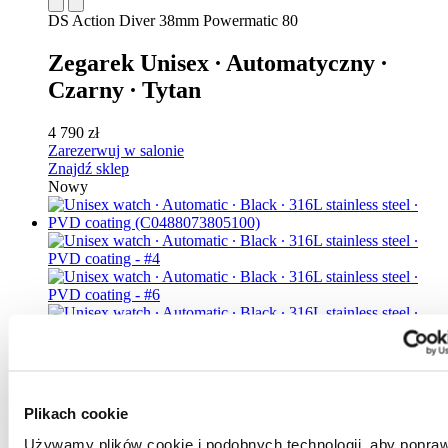
DS Action Diver 38mm Powermatic 80
Zegarek Unisex ∙ Automatyczny ∙
Czarny ∙ Tytan
4 790 zł
Zarezerwuj w salonie
Znajdź sklep
Nowy
DS Action Diver 38mm Powermatic 80
Plikach cookie
Używamy plików cookie i podobnych technologii, aby popraw