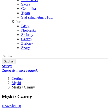
Skóra
Ceramika
Tytan
Stal szlachetna 316L
Kolor
Biały
Niebieski
Srebrny
Czarny
Zielony
Szary
Szukaj
Sklepy
Zarejestruj mój zegarek
Certina
Męski
Męski / Czarny
Męski / Czarny
Nowości
(9)