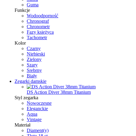
Guma
Funkcje
Wodoodporność
Chronograf
Chronometr
Fazy księżyca
Tachometr
Kolor
Czarny
Niebieski
Zielony
Szary
Srebrny
Biały
Zegarki damskie
DS Action Diver 38mm Titanium
Styl zegarka
Nowoczesne
Eleganckie
Aqua
Vintage
Materiał
Diament(y)
Złoto 18 ct