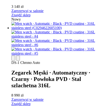
3 140 zł
Zarezerwuj w salonie
Znajdź sklep
Nowy
DS-1 Chrono Auto
Zegarek Męski ∙ Automatyczny ∙
Czarny ∙ Powłoka PVD ∙ Stal
szlachetna 316L
8 990 zł
Zarezerwuj w salonie
Znajdź sklep