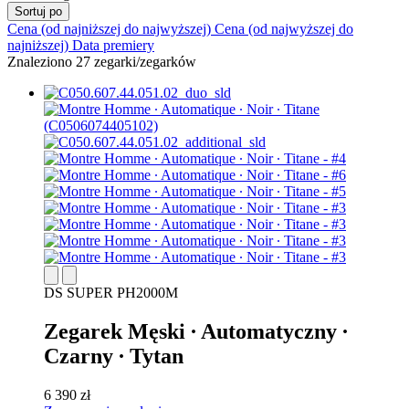
Sortuj po
Cena (od najniższej do najwyższej)
Cena (od najwyższej do
najniższej)
Data premiery
Znaleziono 27 zegarki/zegarków
DS SUPER PH2000M
Zegarek Męski ∙ Automatyczny ∙
Czarny ∙ Tytan
6 390 zł