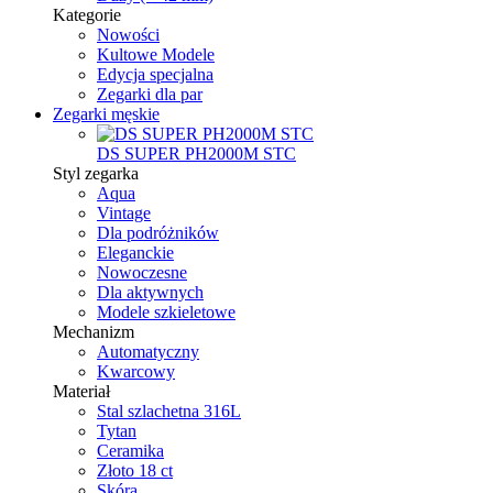
Kategorie
Nowości
Kultowe Modele
Edycja specjalna
Zegarki dla par
Zegarki męskie
DS SUPER PH2000M STC
Styl zegarka
Aqua
Vintage
Dla podróżników
Eleganckie
Nowoczesne
Dla aktywnych
Modele szkieletowe
Mechanizm
Automatyczny
Kwarcowy
Materiał
Stal szlachetna 316L
Tytan
Ceramika
Złoto 18 ct
Skóra