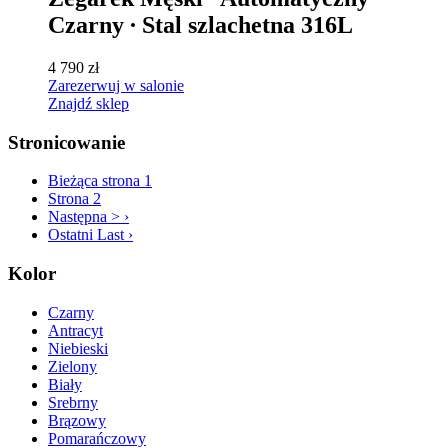
Czarny ∙ Stal szlachetna 316L
4 790 zł
Zarezerwuj w salonie
Znajdź sklep
Stronicowanie
Bieżąca strona
1
Strona
2
Następna >
›
Ostatni
Last ›
Kolor
Czarny
Antracyt
Niebieski
Zielony
Biały
Srebrny
Brązowy
Pomarańczowy