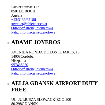
Packer Strasse 122
8501
LIEBOCH
Austria
+43/3136/62186
juwelier@ableitner.co.at
Odwiedź stronę internetową
Patrz informacje szczegółowe
ADAME JOYEROS
AVENIDA RONDA DE LOS TEJARES, 15
14008
Córdoba
Hiszpania
957485870
Odwiedź stronę internetową
Patrz informacje szczegółowe
AELIA GDANSK AIRPORT DUTY
FREE
UL. JULIUSZA SLOWACKIEGO 200
80-298
GDAŃSK