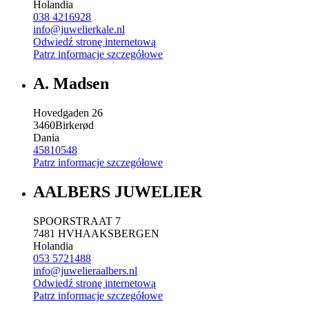
Holandia
038 4216928
info@juwelierkale.nl
Odwiedź stronę internetową
Patrz informacje szczegółowe
A. Madsen
Hovedgaden 26
3460
Birkerød
Dania
45810548
Patrz informacje szczegółowe
AALBERS JUWELIER
SPOORSTRAAT 7
7481 HV
HAAKSBERGEN
Holandia
053 5721488
info@juwelieraalbers.nl
Odwiedź stronę internetową
Patrz informacje szczegółowe