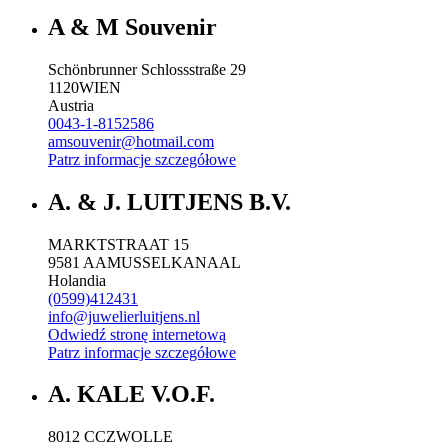
A & M Souvenir
Schönbrunner Schlossstraße 29
1120
WIEN
Austria
0043-1-8152586
amsouvenir@hotmail.com
Patrz informacje szczegółowe
A. & J. LUITJENS B.V.
MARKTSTRAAT 15
9581 AA
MUSSELKANAAL
Holandia
(0599)412431
info@juwelierluitjens.nl
Odwiedź stronę internetową
Patrz informacje szczegółowe
A. KALE V.O.F.
8012 CC
ZWOLLE