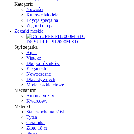
Kategorie
Nowości
Kultowe Modele
Edycja specjalna
Zegarki dla par
Zegarki męskie
DS SUPER PH2000M STC
Styl zegarka
Aqua
Vintage
Dla podróżników
Eleganckie
Nowoczesne
Dla aktywnych
Modele szkieletowe
Mechanizm
Automatyczny
Kwarcowy
Materiał
Stal szlachetna 316L
Tytan
Ceramika
Złoto 18 ct
Skóra