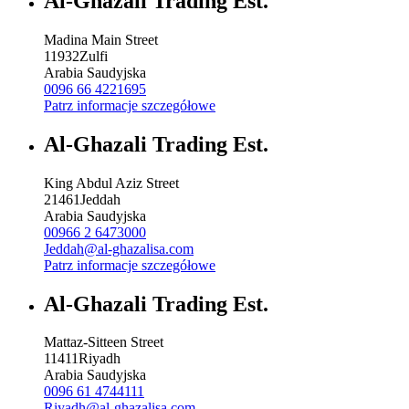
Al-Ghazali Trading Est.
Madina Main Street
11932
Zulfi
Arabia Saudyjska
0096 66 4221695
Patrz informacje szczegółowe
Al-Ghazali Trading Est.
King Abdul Aziz Street
21461
Jeddah
Arabia Saudyjska
00966 2 6473000
Jeddah@al-ghazalisa.com
Patrz informacje szczegółowe
Al-Ghazali Trading Est.
Mattaz-Sitteen Street
11411
Riyadh
Arabia Saudyjska
0096 61 4744111
Riyadh@al-ghazalisa.com