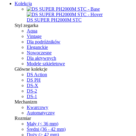
Kolekcja
DS SUPER PH2000M STC
Styl zegarka
Aqua
Vintage
Dla podróżników
Eleganckie
Nowoczesne
Dla aktywnych
Modele szkieletowe
Główne kolekcje
DS Action
DS PH
DS-X
DS-2
DS-1
Mechanizm
Kwarcowy
Automatyczny
Rozmiar
Mały (< 36 mm)
Średni (36 - 42 mm)
Duży (> 42 mm)