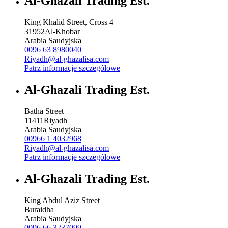
Al-Ghazali Trading Est.
King Khalid Street, Cross 4
31952
Al-Khobar
Arabia Saudyjska
0096 63 8980040
Riyadh@al-ghazalisa.com
Patrz informacje szczegółowe
Al-Ghazali Trading Est.
Batha Street
11411
Riyadh
Arabia Saudyjska
00966 1 4032968
Riyadh@al-ghazalisa.com
Patrz informacje szczegółowe
Al-Ghazali Trading Est.
King Abdul Aziz Street
Buraidha
Arabia Saudyjska
0096 66 3237099