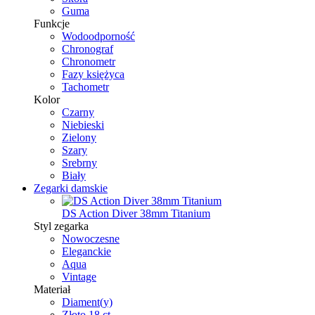
Guma
Funkcje
Wodoodporność
Chronograf
Chronometr
Fazy księżyca
Tachometr
Kolor
Czarny
Niebieski
Zielony
Szary
Srebrny
Biały
Zegarki damskie
DS Action Diver 38mm Titanium
Styl zegarka
Nowoczesne
Eleganckie
Aqua
Vintage
Materiał
Diament(y)
Złoto 18 ct