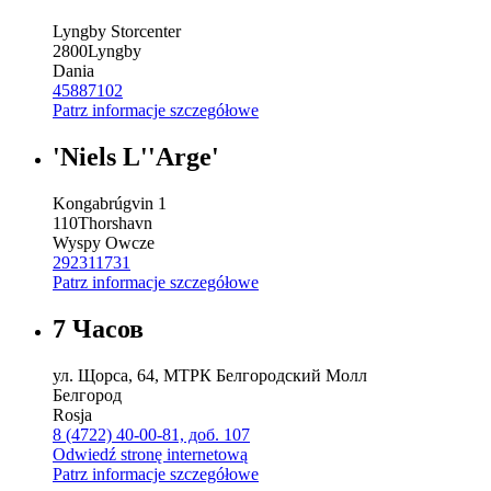
Lyngby Storcenter
2800
Lyngby
Dania
45887102
Patrz informacje szczegółowe
'Niels L''Arge'
Kongabrúgvin 1
110
Thorshavn
Wyspy Owcze
292311731
Patrz informacje szczegółowe
7 Часов
ул. Щорса, 64, МТРК Белгородский Молл
Белгород
Rosja
8 (4722) 40-00-81, доб. 107
Odwiedź stronę internetową
Patrz informacje szczegółowe