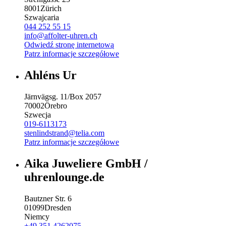
8001
Zürich
Szwajcaria
044 252 55 15
info@affolter-uhren.ch
Odwiedź stronę internetową
Patrz informacje szczegółowe
Ahléns Ur
Järnvägsg. 11/Box 2057
70002
Örebro
Szwecja
019-6113173
stenlindstrand@telia.com
Patrz informacje szczegółowe
Aika Juweliere GmbH /
uhrenlounge.de
Bautzner Str. 6
01099
Dresden
Niemcy
+49 351 4262075