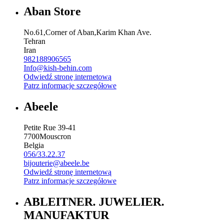
Aban Store
No.61,Corner of Aban,Karim Khan Ave.
Tehran
Iran
982188906565
Info@kish-behin.com
Odwiedź stronę internetową
Patrz informacje szczegółowe
Abeele
Petite Rue 39-41
7700
Mouscron
Belgia
056/33.22.37
bijouterie@abeele.be
Odwiedź stronę internetową
Patrz informacje szczegółowe
ABLEITNER. JUWELIER.
MANUFAKTUR