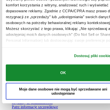
Riyadh
komfort korzystania z witryny, analizować ruch i wyświetlać
Arabia Saudyjska
dopasowane reklamy. Zgodnie z CCPA/CPRA masz prawo d
00966 1 4561410
rezygnacji ze „sprzedaży” lub „udostępniania” swoich danyc
Riyadh@al-ghazalisa.com
Patrz informacje szczegółowe
osobowych na potrzeby behawioralnej reklamy kontekstowej
Możesz skorzystać z tego prawa, klikając „Nie sprzedawaj a
AL-GHAZALI RIYADH
udostępniaj moich danych osobowych” (Do Not Sell or Shar
Personal Information) lub dostosowując swoje preferencje po
Olaya
Riyadh
Arabia Saudyjska
00966 1 4628858
Dostosuj pliki cooki
Riyadh@al-ghazalisa.com
Patrz informacje szczegółowe
OK
AL-GHAZALI RIYADH
Airport road
Moje dane osobowe nie mogą być sprzedawane ani
Riyadh
udostępniane
Arabia Saudyjska
00966 1 2535440
Riyadh@al-ghazalisa.com
Patrz informacje szczegółowe