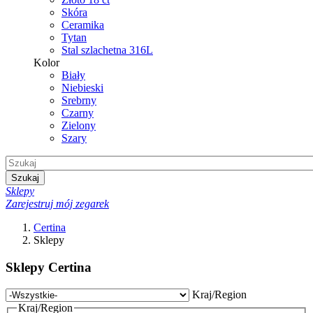
Skóra
Ceramika
Tytan
Stal szlachetna 316L
Kolor
Biały
Niebieski
Srebrny
Czarny
Zielony
Szary
Szukaj
Sklepy
Zarejestruj mój zegarek
Certina
Sklepy
Sklepy Certina
Kraj/Region
Kraj/Region