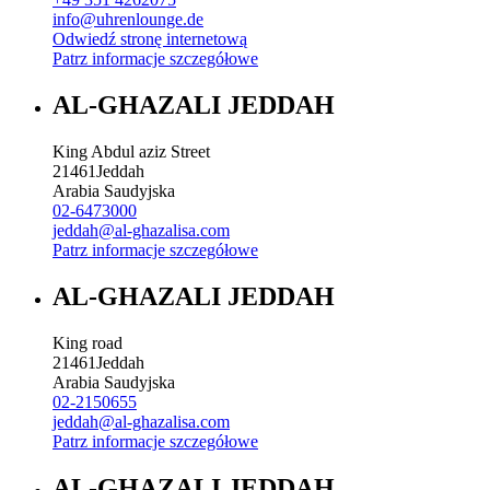
info@uhrenlounge.de
Odwiedź stronę internetową
Patrz informacje szczegółowe
AL-GHAZALI JEDDAH
King Abdul aziz Street
21461
Jeddah
Arabia Saudyjska
02-6473000
jeddah@al-ghazalisa.com
Patrz informacje szczegółowe
AL-GHAZALI JEDDAH
King road
21461
Jeddah
Arabia Saudyjska
02-2150655
jeddah@al-ghazalisa.com
Patrz informacje szczegółowe
AL-GHAZALI JEDDAH