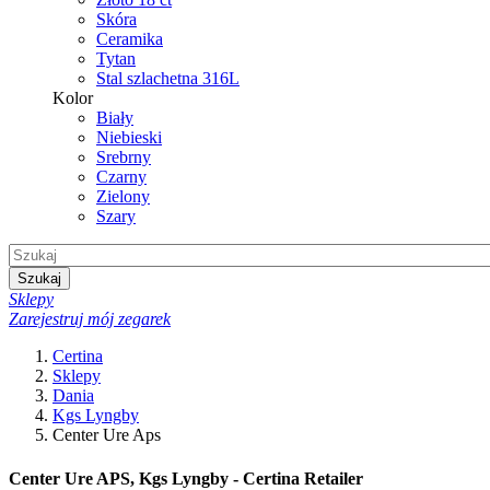
Skóra
Ceramika
Tytan
Stal szlachetna 316L
Kolor
Biały
Niebieski
Srebrny
Czarny
Zielony
Szary
Szukaj
Sklepy
Zarejestruj mój zegarek
Certina
Sklepy
Dania
Kgs Lyngby
Center Ure Aps
Center Ure APS, Kgs Lyngby - Certina Retailer