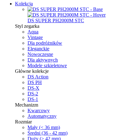
Kolekcja
DS SUPER PH2000M STC
Styl zegarka
Aqua
Vintage
Dla podróżników
Eleganckie
Nowoczesne
Dla aktywnych
Modele szkieletowe
Główne kolekcje
DS Action
DS PH
DS-X
DS-2
DS-1
Mechanizm
Kwarcowy
Automatyczny
Rozmiar
Mały (< 36 mm)
Średni (36 - 42 mm)
Duży (> 42 mm)