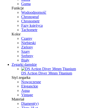
Guma
Funkcje
Wodoodporność
Chronograf
Chronometr
Fazy księżyca
Tachometr
Kolor
Czarny
Niebieski
Zielony
Szary
Srebrny
Biały
Zegarki damskie
DS Action Diver 38mm Titanium
Styl zegarka
Nowoczesne
Eleganckie
Aqua
Vintage
Materiał
Diament(y)
Złoto 18 ct