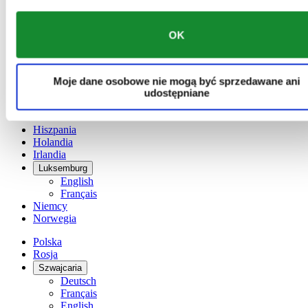
Belgia
Dutch
Français
OK
Chiny
English
简体中文
Moje dane osobowe nie mogą być sprzedawane ani
Dania
udostępniane
Finlandia
France
Hiszpania
Holandia
Irlandia
Luksemburg
English
Français
Niemcy
Norwegia
Polska
Rosja
Szwajcaria
Deutsch
Français
English