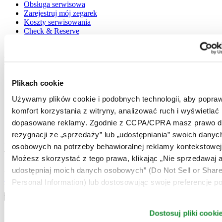
Obsługa serwisowa
Zarejestruj mój zegarek
Koszty serwisowania
Check & Reserve
Newsletter
Informacje prawne
Warunki użytkowania
Plikach cookie
Polityka prywatności
Używamy plików cookie i podobnych technologii, aby popraw
Plikach cookie
Warunki Dostawy i Zwrotów
komfort korzystania z witryny, analizować ruch i wyświetlać
Warunki sprzedaży
dopasowane reklamy. Zgodnie z CCPA/CPRA masz prawo d
Odstąpienie od umowy
rezygnacji ze „sprzedaży” lub „udostępniania” swoich danyc
Dołącz do klubu CERTINA
osobowych na potrzeby behawioralnej reklamy kontekstowej
Możesz skorzystać z tego prawa, klikając „Nie sprzedawaj a
Zapisz się, aby otrzymywać najświeższe informacje
udostępniaj moich danych osobowych” (Do Not Sell or Shar
Zapisz się
Personal Information) lub dostosowując swoje preferencje po
Wybierz kraj / region
Przełącznik wersji językowej
Dostosuj pliki cooki
Austria