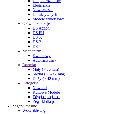
Dla podróżników
Eleganckie
Nowoczesne
Dla aktywnych
Modele szkieletowe
Główne kolekcje
DS Action
DS PH
DS-X
DS-2
DS-1
Mechanizm
Kwarcowy
Automatyczny
Rozmiar
Mały (< 36 mm)
Średni (36 - 42 mm)
Duży (> 42 mm)
Kategorie
Nowości
Kultowe Modele
Edycja specjalna
Zegarki dla par
Zegarki męskie
Wszystkie zegarki