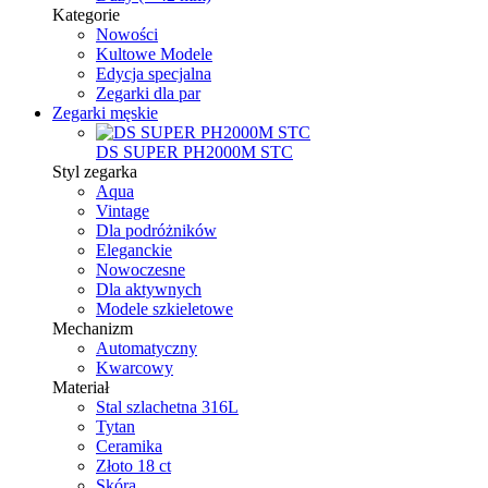
Kategorie
Nowości
Kultowe Modele
Edycja specjalna
Zegarki dla par
Zegarki męskie
DS SUPER PH2000M STC
Styl zegarka
Aqua
Vintage
Dla podróżników
Eleganckie
Nowoczesne
Dla aktywnych
Modele szkieletowe
Mechanizm
Automatyczny
Kwarcowy
Materiał
Stal szlachetna 316L
Tytan
Ceramika
Złoto 18 ct
Skóra