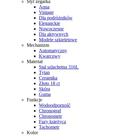
Styl zegarka
Aqua
Vintage
Dla podróżników
Eleganckie
Nowoczesne
Dla aktywnych
Modele szkieletowe
Mechanizm
Automatyczny
Kwarcowy
Materiał
Stal szlachetna 316L
Tytan
Ceramika
Złoto 18 ct
Skóra
Guma
Funkcje
Wodoodporność
Chronograf
Chronometr
Fazy księżyca
Tachometr
Kolor