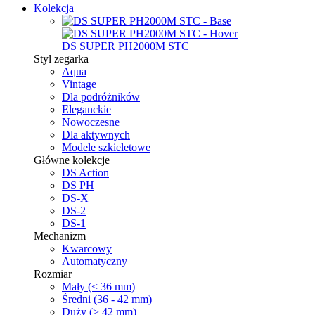
Kolekcja
DS SUPER PH2000M STC
Styl zegarka
Aqua
Vintage
Dla podróżników
Eleganckie
Nowoczesne
Dla aktywnych
Modele szkieletowe
Główne kolekcje
DS Action
DS PH
DS-X
DS-2
DS-1
Mechanizm
Kwarcowy
Automatyczny
Rozmiar
Mały (< 36 mm)
Średni (36 - 42 mm)
Duży (> 42 mm)