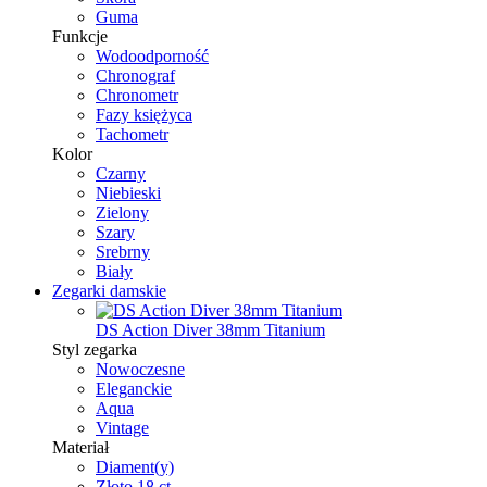
Guma
Funkcje
Wodoodporność
Chronograf
Chronometr
Fazy księżyca
Tachometr
Kolor
Czarny
Niebieski
Zielony
Szary
Srebrny
Biały
Zegarki damskie
DS Action Diver 38mm Titanium
Styl zegarka
Nowoczesne
Eleganckie
Aqua
Vintage
Materiał
Diament(y)
Złoto 18 ct