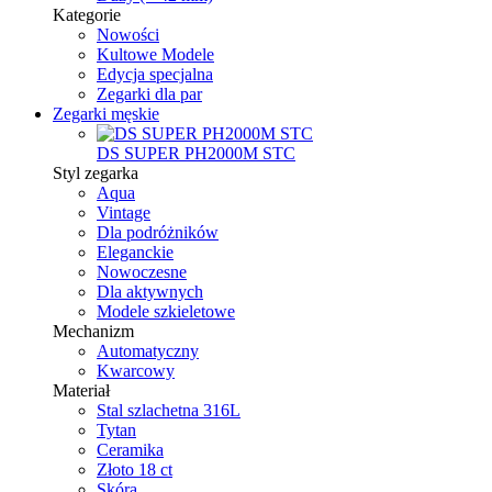
Kategorie
Nowości
Kultowe Modele
Edycja specjalna
Zegarki dla par
Zegarki męskie
DS SUPER PH2000M STC
Styl zegarka
Aqua
Vintage
Dla podróżników
Eleganckie
Nowoczesne
Dla aktywnych
Modele szkieletowe
Mechanizm
Automatyczny
Kwarcowy
Materiał
Stal szlachetna 316L
Tytan
Ceramika
Złoto 18 ct
Skóra