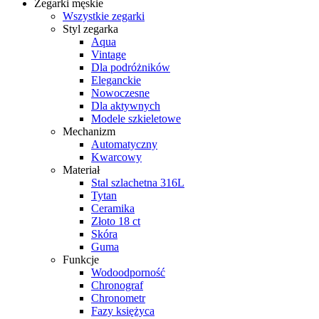
Zegarki męskie
Wszystkie zegarki
Styl zegarka
Aqua
Vintage
Dla podróżników
Eleganckie
Nowoczesne
Dla aktywnych
Modele szkieletowe
Mechanizm
Automatyczny
Kwarcowy
Materiał
Stal szlachetna 316L
Tytan
Ceramika
Złoto 18 ct
Skóra
Guma
Funkcje
Wodoodporność
Chronograf
Chronometr
Fazy księżyca