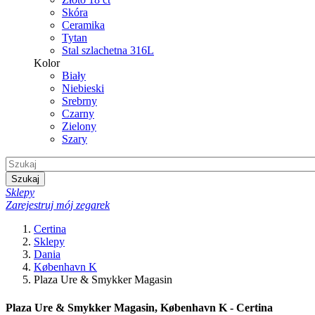
Skóra
Ceramika
Tytan
Stal szlachetna 316L
Kolor
Biały
Niebieski
Srebrny
Czarny
Zielony
Szary
Szukaj
Sklepy
Zarejestruj mój zegarek
Certina
Sklepy
Dania
København K
Plaza Ure & Smykker Magasin
Plaza Ure & Smykker Magasin, København K - Certina