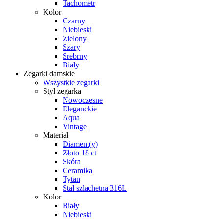
Tachometr
Kolor
Czarny
Niebieski
Zielony
Szary
Srebrny
Biały
Zegarki damskie
Wszystkie zegarki
Styl zegarka
Nowoczesne
Eleganckie
Aqua
Vintage
Materiał
Diament(y)
Złoto 18 ct
Skóra
Ceramika
Tytan
Stal szlachetna 316L
Kolor
Biały
Niebieski