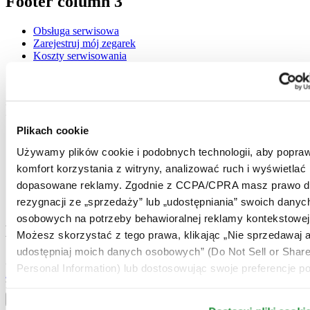
Footer column 3
Obsługa serwisowa
Zarejestruj mój zegarek
Koszty serwisowania
Check & Reserve
Newsletter
Informacje prawne
Plikach cookie
Warunki użytkowania
Używamy plików cookie i podobnych technologii, aby popraw
Polityka prywatności
Plikach cookie
komfort korzystania z witryny, analizować ruch i wyświetlać
Warunki Dostawy i Zwrotów
dopasowane reklamy. Zgodnie z CCPA/CPRA masz prawo d
Warunki sprzedaży
rezygnacji ze „sprzedaży” lub „udostępniania” swoich danyc
Odstąpienie od umowy
osobowych na potrzeby behawioralnej reklamy kontekstowej
Dołącz do klubu CERTINA
Możesz skorzystać z tego prawa, klikając „Nie sprzedawaj a
udostępniaj moich danych osobowych” (Do Not Sell or Shar
Zapisz się, aby otrzymywać najświeższe informacje
Personal Information) lub dostosowując swoje preferencje po
Zapisz się
Wybierz kraj / region
Przełącznik wersji językowej