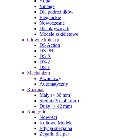
Aqua
Vintage
Dla podróżników
Eleganckie
Nowoczesne
Dla aktywnych
Modele szkieletowe
Główne kolekcje
DS Action
DS PH
DS-X
DS-2
DS-1
Mechanizm
Kwarcowy
Automatyczny
Rozmiar
Mały (< 36 mm)
Średni (36 - 42 mm)
Duży (> 42 mm)
Kategorie
Nowości
Kultowe Modele
Edycja specjalna
Zegarki dla par