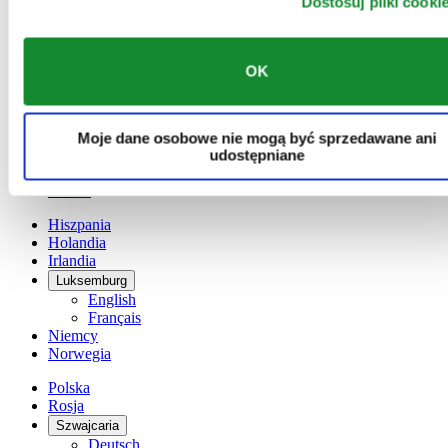
Dostosuj pliki cooki
Austria
Belgia
Dutch
OK
Français
Chiny
English
简体中文
Moje dane osobowe nie mogą być sprzedawane ani
Dania
udostępniane
Finlandia
France
Hiszpania
Holandia
Irlandia
Luksemburg
English
Français
Niemcy
Norwegia
Polska
Rosja
Szwajcaria
Deutsch