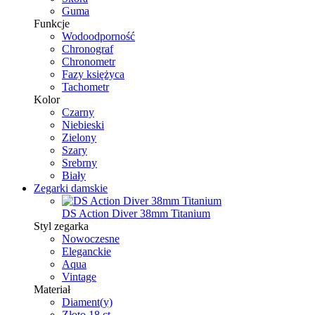
Guma
Funkcje
Wodoodporność
Chronograf
Chronometr
Fazy księżyca
Tachometr
Kolor
Czarny
Niebieski
Zielony
Szary
Srebrny
Biały
Zegarki damskie
DS Action Diver 38mm Titanium
Styl zegarka
Nowoczesne
Eleganckie
Aqua
Vintage
Materiał
Diament(y)
Złoto 18 ct