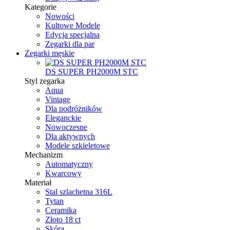
Kategorie
Nowości
Kultowe Modele
Edycja specjalna
Zegarki dla par
Zegarki męskie
DS SUPER PH2000M STC
Styl zegarka
Aqua
Vintage
Dla podróżników
Eleganckie
Nowoczesne
Dla aktywnych
Modele szkieletowe
Mechanizm
Automatyczny
Kwarcowy
Materiał
Stal szlachetna 316L
Tytan
Ceramika
Złoto 18 ct
Skóra