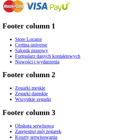
Footer column 1
Store Locator
Certina universe
Salonik prasowy
Formularz danych kontaktowych
Nowości i wydarzenia
Footer column 2
Zegarki męskie
Zegarki damskie
Wszystkie zegarki
Footer column 3
Obsługa serwisowa
Zarejestruj mój zegarek
Koszty serwisowania