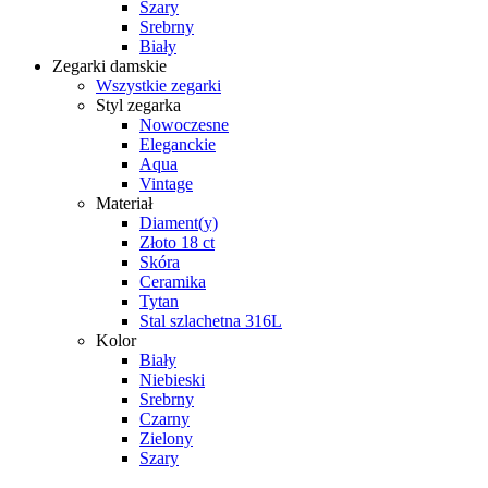
Szary
Srebrny
Biały
Zegarki damskie
Wszystkie zegarki
Styl zegarka
Nowoczesne
Eleganckie
Aqua
Vintage
Materiał
Diament(y)
Złoto 18 ct
Skóra
Ceramika
Tytan
Stal szlachetna 316L
Kolor
Biały
Niebieski
Srebrny
Czarny
Zielony
Szary