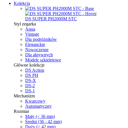
Kolekcja
DS SUPER PH2000M STC
Styl zegarka
Aqua
Vintage
Dla podróżników
Eleganckie
Nowoczesne
Dla aktywnych
Modele szkieletowe
Główne kolekcje
DS Action
DS PH
DS-X
DS-2
DS-1
Mechanizm
Kwarcowy
Automatyczny
Rozmiar
Mały (< 36 mm)
Średni (36 - 42 mm)
Duży (> 42 mm)