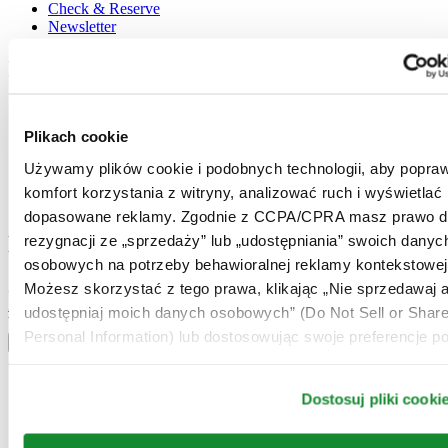
Check & Reserve
Newsletter
Informacje prawne
Warunki użytkowania
Polityka prywatności
Plikach cookie
Plikach cookie
Warunki Dostawy i Zwrotów
Używamy plików cookie i podobnych technologii, aby popraw
Warunki sprzedaży
komfort korzystania z witryny, analizować ruch i wyświetlać
Odstąpienie od umowy
dopasowane reklamy. Zgodnie z CCPA/CPRA masz prawo d
Dołącz do klubu CERTINA
rezygnacji ze „sprzedaży” lub „udostępniania” swoich danyc
osobowych na potrzeby behawioralnej reklamy kontekstowej
Zapisz się, aby otrzymywać najświeższe informacje
Możesz skorzystać z tego prawa, klikając „Nie sprzedawaj a
Zapisz się
udostępniaj moich danych osobowych” (Do Not Sell or Shar
Wybierz kraj / region
Personal Information) lub dostosowując swoje preferencje po
Przełącznik wersji językowej
Austria
Belgia
Dostosuj pliki cooki
Dutch
Français