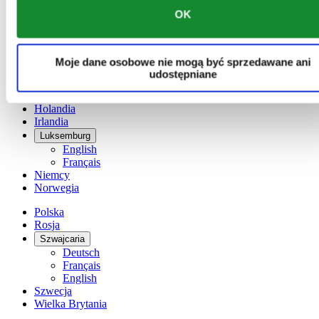
Chiny
OK
English
简体中文
Dania
Finlandia
Moje dane osobowe nie mogą być sprzedawane ani
France
udostępniane
Hiszpania
Holandia
Irlandia
Luksemburg
English
Français
Niemcy
Norwegia
Polska
Rosja
Szwajcaria
Deutsch
Français
English
Szwecja
Wielka Brytania