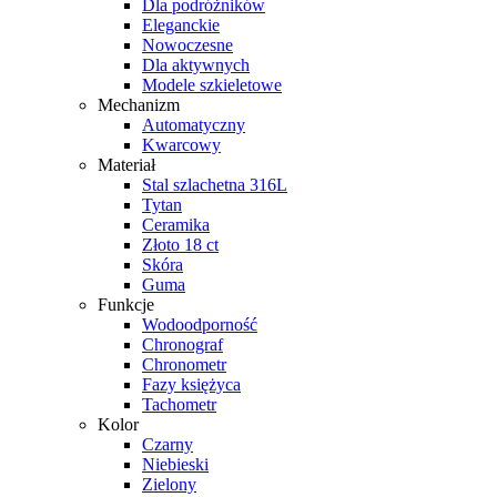
Dla podróżników
Eleganckie
Nowoczesne
Dla aktywnych
Modele szkieletowe
Mechanizm
Automatyczny
Kwarcowy
Materiał
Stal szlachetna 316L
Tytan
Ceramika
Złoto 18 ct
Skóra
Guma
Funkcje
Wodoodporność
Chronograf
Chronometr
Fazy księżyca
Tachometr
Kolor
Czarny
Niebieski
Zielony