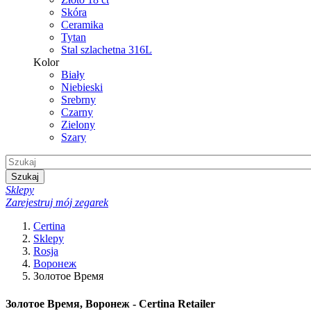
Skóra
Ceramika
Tytan
Stal szlachetna 316L
Kolor
Biały
Niebieski
Srebrny
Czarny
Zielony
Szary
Szukaj
Sklepy
Zarejestruj mój zegarek
Certina
Sklepy
Rosja
Воронеж
Золотое Время
Золотое Время, Воронеж - Certina Retailer