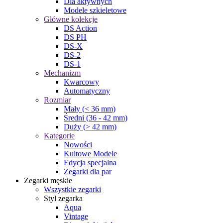
Dla aktywnych
Modele szkieletowe
Główne kolekcje
DS Action
DS PH
DS-X
DS-2
DS-1
Mechanizm
Kwarcowy
Automatyczny
Rozmiar
Mały (< 36 mm)
Średni (36 - 42 mm)
Duży (> 42 mm)
Kategorie
Nowości
Kultowe Modele
Edycja specjalna
Zegarki dla par
Zegarki męskie
Wszystkie zegarki
Styl zegarka
Aqua
Vintage