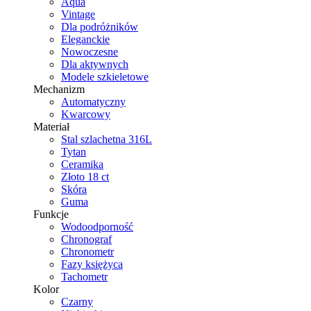
Aqua
Vintage
Dla podróżników
Eleganckie
Nowoczesne
Dla aktywnych
Modele szkieletowe
Mechanizm
Automatyczny
Kwarcowy
Materiał
Stal szlachetna 316L
Tytan
Ceramika
Złoto 18 ct
Skóra
Guma
Funkcje
Wodoodporność
Chronograf
Chronometr
Fazy księżyca
Tachometr
Kolor
Czarny