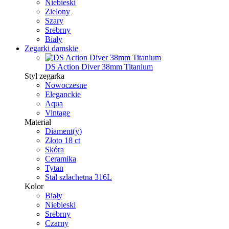
Niebieski
Zielony
Szary
Srebrny
Biały
Zegarki damskie
DS Action Diver 38mm Titanium
Styl zegarka
Nowoczesne
Eleganckie
Aqua
Vintage
Materiał
Diament(y)
Złoto 18 ct
Skóra
Ceramika
Tytan
Stal szlachetna 316L
Kolor
Biały
Niebieski
Srebrny
Czarny