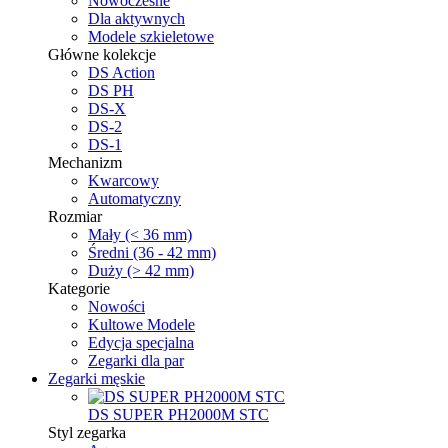
Nowoczesne
Dla aktywnych
Modele szkieletowe
Główne kolekcje
DS Action
DS PH
DS-X
DS-2
DS-1
Mechanizm
Kwarcowy
Automatyczny
Rozmiar
Mały (< 36 mm)
Średni (36 - 42 mm)
Duży (> 42 mm)
Kategorie
Nowości
Kultowe Modele
Edycja specjalna
Zegarki dla par
Zegarki męskie
DS SUPER PH2000M STC
Styl zegarka