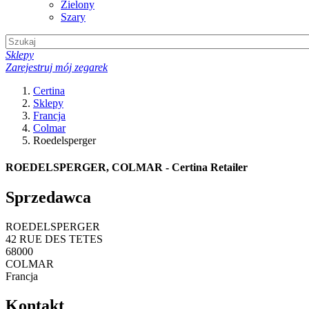
Zielony
Szary
Sklepy
Zarejestruj mój zegarek
Certina
Sklepy
Francja
Colmar
Roedelsperger
ROEDELSPERGER, COLMAR - Certina Retailer
Sprzedawca
ROEDELSPERGER
42 RUE DES TETES
68000
COLMAR
Francja
Kontakt