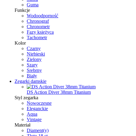
Guma
Funkcje
Wodoodporność
Chronograf
Chronometr
Fazy księżyca
Tachometr
Kolor
Czarny
Niebieski
Zielony
Szary
Srebrny
Biały
Zegarki damskie
DS Action Diver 38mm Titanium
Styl zegarka
Nowoczesne
Eleganckie
Aqua
Vintage
Materiał
Diament(y)
Złoto 18 ct