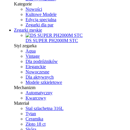
Kategorie
Nowości
Kultowe Modele
Edycja specjalna
Zegarki dla par
Zegarki męskie
DS SUPER PH2000M STC
Styl zegarka
Aqua
Vintage
Dla podróżników
Eleganckie
Nowoczesne
Dla aktywnych
Modele szkieletowe
Mechanizm
Automatyczny
Kwarcowy
Materiał
Stal szlachetna 316L
Tytan
Ceramika
Złoto 18 ct
Skóra