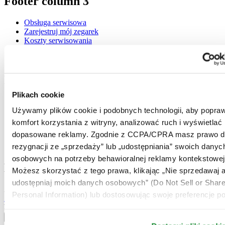
Footer column 3
Obsługa serwisowa
Zarejestruj mój zegarek
Koszty serwisowania
Check & Reserve
Newsletter
Informacje prawne
Plikach cookie
Warunki użytkowania
Używamy plików cookie i podobnych technologii, aby popraw
Polityka prywatności
Plikach cookie
komfort korzystania z witryny, analizować ruch i wyświetlać
Warunki Dostawy i Zwrotów
dopasowane reklamy. Zgodnie z CCPA/CPRA masz prawo d
Warunki sprzedaży
rezygnacji ze „sprzedaży” lub „udostępniania” swoich danyc
Odstąpienie od umowy
osobowych na potrzeby behawioralnej reklamy kontekstowej
Dołącz do klubu CERTINA
Możesz skorzystać z tego prawa, klikając „Nie sprzedawaj a
udostępniaj moich danych osobowych” (Do Not Sell or Shar
Zapisz się, aby otrzymywać najświeższe informacje
Personal Information) lub dostosowując swoje preferencje po
Zapisz się
Wybierz kraj / region
Przełącznik wersji językowej