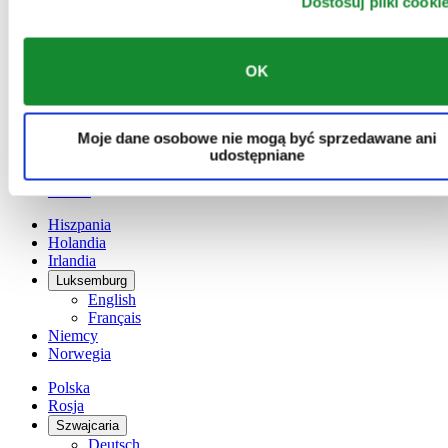
Dostosuj pliki cooki
Austria
Belgia
Dutch
OK
Français
Chiny
English
简体中文
Moje dane osobowe nie mogą być sprzedawane ani
Dania
udostępniane
Finlandia
France
Hiszpania
Holandia
Irlandia
Luksemburg
English
Français
Niemcy
Norwegia
Polska
Rosja
Szwajcaria
Deutsch