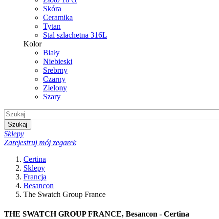
Skóra
Ceramika
Tytan
Stal szlachetna 316L
Kolor
Biały
Niebieski
Srebrny
Czarny
Zielony
Szary
Szukaj
Sklepy
Zarejestruj mój zegarek
Certina
Sklepy
Francja
Besancon
The Swatch Group France
THE SWATCH GROUP FRANCE, Besancon - Certina