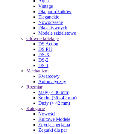
Aqua
Vintage
Dla podróżników
Eleganckie
Nowoczesne
Dla aktywnych
Modele szkieletowe
Główne kolekcje
DS Action
DS PH
DS-X
DS-2
DS-1
Mechanizm
Kwarcowy
Automatyczny
Rozmiar
Mały (< 36 mm)
Średni (36 - 42 mm)
Duży (> 42 mm)
Kategorie
Nowości
Kultowe Modele
Edycja specjalna
Zegarki dla par