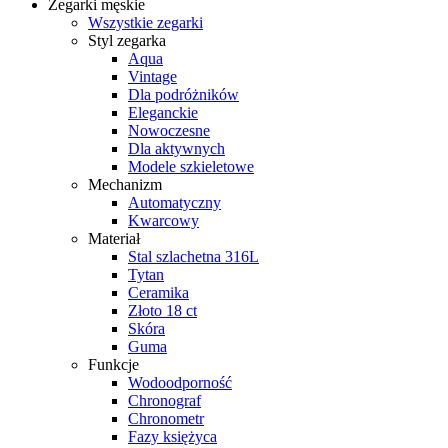
Zegarki męskie
Wszystkie zegarki
Styl zegarka
Aqua
Vintage
Dla podróżników
Eleganckie
Nowoczesne
Dla aktywnych
Modele szkieletowe
Mechanizm
Automatyczny
Kwarcowy
Materiał
Stal szlachetna 316L
Tytan
Ceramika
Złoto 18 ct
Skóra
Guma
Funkcje
Wodoodporność
Chronograf
Chronometr
Fazy księżyca