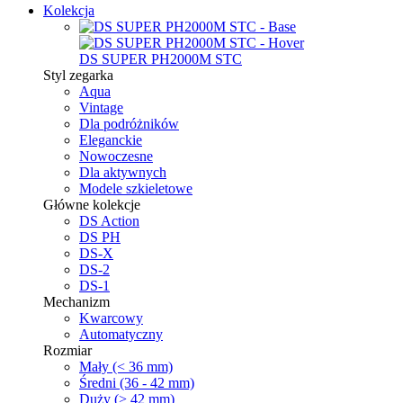
Kolekcja
DS SUPER PH2000M STC
Styl zegarka
Aqua
Vintage
Dla podróżników
Eleganckie
Nowoczesne
Dla aktywnych
Modele szkieletowe
Główne kolekcje
DS Action
DS PH
DS-X
DS-2
DS-1
Mechanizm
Kwarcowy
Automatyczny
Rozmiar
Mały (< 36 mm)
Średni (36 - 42 mm)
Duży (> 42 mm)