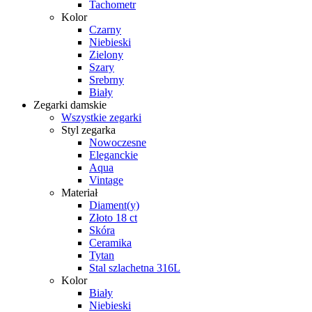
Tachometr
Kolor
Czarny
Niebieski
Zielony
Szary
Srebrny
Biały
Zegarki damskie
Wszystkie zegarki
Styl zegarka
Nowoczesne
Eleganckie
Aqua
Vintage
Materiał
Diament(y)
Złoto 18 ct
Skóra
Ceramika
Tytan
Stal szlachetna 316L
Kolor
Biały
Niebieski