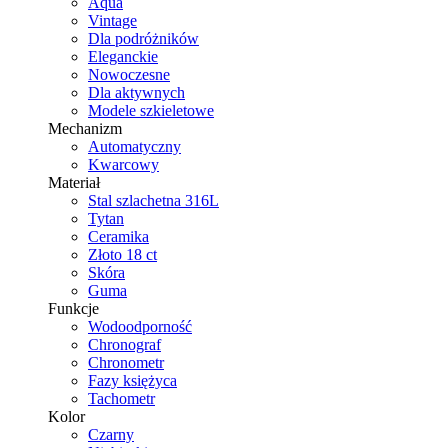
Aqua
Vintage
Dla podróżników
Eleganckie
Nowoczesne
Dla aktywnych
Modele szkieletowe
Mechanizm
Automatyczny
Kwarcowy
Materiał
Stal szlachetna 316L
Tytan
Ceramika
Złoto 18 ct
Skóra
Guma
Funkcje
Wodoodporność
Chronograf
Chronometr
Fazy księżyca
Tachometr
Kolor
Czarny