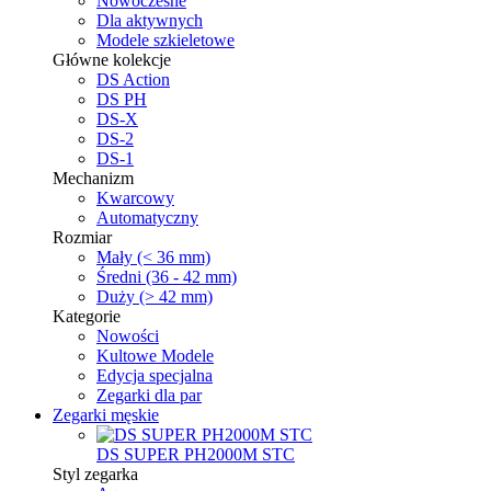
Nowoczesne
Dla aktywnych
Modele szkieletowe
Główne kolekcje
DS Action
DS PH
DS-X
DS-2
DS-1
Mechanizm
Kwarcowy
Automatyczny
Rozmiar
Mały (< 36 mm)
Średni (36 - 42 mm)
Duży (> 42 mm)
Kategorie
Nowości
Kultowe Modele
Edycja specjalna
Zegarki dla par
Zegarki męskie
DS SUPER PH2000M STC
Styl zegarka