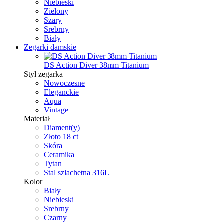
Niebieski
Zielony
Szary
Srebrny
Biały
Zegarki damskie
DS Action Diver 38mm Titanium
Styl zegarka
Nowoczesne
Eleganckie
Aqua
Vintage
Materiał
Diament(y)
Złoto 18 ct
Skóra
Ceramika
Tytan
Stal szlachetna 316L
Kolor
Biały
Niebieski
Srebrny
Czarny