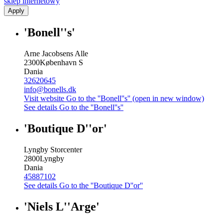
sklep internetowy
Apply
'Bonell''s'
Arne Jacobsens Alle
2300
København S
Dania
32620645
info@bonells.dk
Visit website
Go to the ''Bonell''s'' (open in new window)
See details
Go to the ''Bonell''s''
'Boutique D''or'
Lyngby Storcenter
2800
Lyngby
Dania
45887102
See details
Go to the ''Boutique D''or''
'Niels L''Arge'