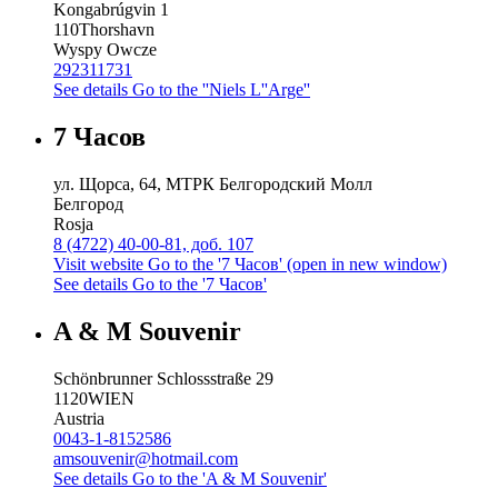
Kongabrúgvin 1
110
Thorshavn
Wyspy Owcze
292311731
See details
Go to the ''Niels L''Arge''
7 Часов
ул. Щорса, 64, МТРК Белгородский Молл
Белгород
Rosja
8 (4722) 40-00-81, доб. 107
Visit website
Go to the '7 Часов' (open in new window)
See details
Go to the '7 Часов'
A & M Souvenir
Schönbrunner Schlossstraße 29
1120
WIEN
Austria
0043-1-8152586
amsouvenir@hotmail.com
See details
Go to the 'A & M Souvenir'