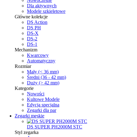
Nowoczesne
Dla aktywnych
Modele szkieletowe
Główne kolekcje
DS Action
DS PH
DS-X
DS-2
DS-1
Mechanizm
Kwarcowy
Automatyczny
Rozmiar
Mały (< 36 mm)
Średni (36 - 42 mm)
Duży (> 42 mm)
Kategorie
Nowości
Kultowe Modele
Edycja specjalna
Zegarki dla par
Zegarki męskie
DS SUPER PH2000M STC
Styl zegarka