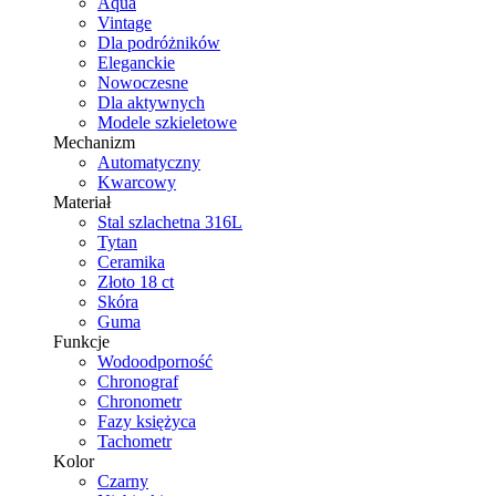
Aqua
Vintage
Dla podróżników
Eleganckie
Nowoczesne
Dla aktywnych
Modele szkieletowe
Mechanizm
Automatyczny
Kwarcowy
Materiał
Stal szlachetna 316L
Tytan
Ceramika
Złoto 18 ct
Skóra
Guma
Funkcje
Wodoodporność
Chronograf
Chronometr
Fazy księżyca
Tachometr
Kolor
Czarny