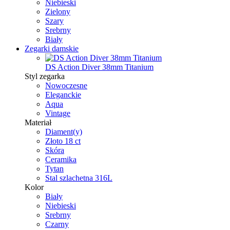
Niebieski
Zielony
Szary
Srebrny
Biały
Zegarki damskie
DS Action Diver 38mm Titanium
Styl zegarka
Nowoczesne
Eleganckie
Aqua
Vintage
Materiał
Diament(y)
Złoto 18 ct
Skóra
Ceramika
Tytan
Stal szlachetna 316L
Kolor
Biały
Niebieski
Srebrny
Czarny