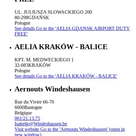
UL. JULIUSZA SLOWACKIEGO 200
80-298
GDAŃSK
Pologne
See details
Go to the 'AELIA GDANSK AIRPORT DUTY
FREE'
AELIA KRAKÓW - BALICE
KPT. M. MEDWECKIEGO 1
32-083
KRAKÓW
Pologne
See details
Go to the 'AELIA KRAKÓW - BALICE'
Aernouts Windeshausen
Rue du Vivier 66-70
6600
Bastogne
Belgique
061/21.13.75
Isabelle@Windeshausen.be
Visit website
Go to the 'Aernouts Windeshausen' (open in
new window)