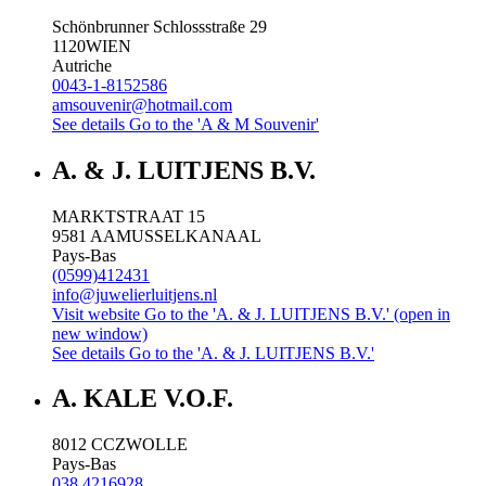
Schönbrunner Schlossstraße 29
1120
WIEN
Autriche
0043-1-8152586
amsouvenir@hotmail.com
See details
Go to the 'A & M Souvenir'
A. & J. LUITJENS B.V.
MARKTSTRAAT 15
9581 AA
MUSSELKANAAL
Pays-Bas
(0599)412431
info@juwelierluitjens.nl
Visit website
Go to the 'A. & J. LUITJENS B.V.' (open in
new window)
See details
Go to the 'A. & J. LUITJENS B.V.'
A. KALE V.O.F.
8012 CC
ZWOLLE
Pays-Bas
038 4216928