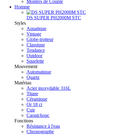
Montres de Couple
Homme
DS SUPER PH2000M STC
Styles
Aquatique
Vintage
Globe-trotteur
Classique
Tendance
Outdoor
Squelette
Mouvement
Automatique
Quartz
Matériau
Acier inoxydable 316L
Titane
Céramique
Or 18 ct
Cuir
Caoutchouc
Fonctions
Résistance à l'eau
Chronographe