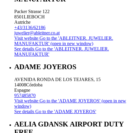
Packer Strasse 122
8501
LIEBOCH
Autriche
+43/3136/62186
juwelier@ableitner.co.at
Visit website
Go to the 'ABLEITNER. JUWELIER.
MANUFAKTUR' (open in new window)
See details
Go to the 'ABLEITNER. JUWELIER.
MANUFAKTUR'
ADAME JOYEROS
AVENIDA RONDA DE LOS TEJARES, 15
14008
Córdoba
Espagne
957485870
Visit website
Go to the 'ADAME JOYEROS' (open in new
window)
See details
Go to the 'ADAME JOYEROS'
AELIA GDANSK AIRPORT DUTY
FREE