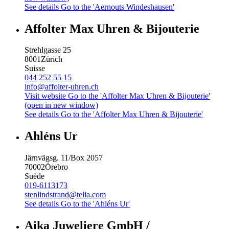
See details
Go to the 'Aernouts Windeshausen'
Affolter Max Uhren & Bijouterie
Strehlgasse 25
8001
Zürich
Suisse
044 252 55 15
info@affolter-uhren.ch
Visit website
Go to the 'Affolter Max Uhren & Bijouterie'
(open in new window)
See details
Go to the 'Affolter Max Uhren & Bijouterie'
Ahléns Ur
Järnvägsg. 11/Box 2057
70002
Örebro
Suède
019-6113173
stenlindstrand@telia.com
See details
Go to the 'Ahléns Ur'
Aika Juweliere GmbH /