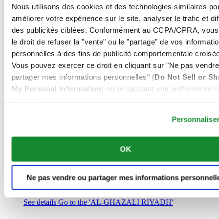
Arabie Saoudite
Nous utilisons des cookies et des technologies similaires po
00966 1 4032968
améliorer votre expérience sur le site, analyser le trafic et di
Riyadh@al-ghazalisa.com
des publicités ciblées. Conformément au CCPA/CPRA, vous
See details
Go to the 'AL-GHAZALI RIYADH'
le droit de refuser la "vente" ou le "partage" de vos informati
AL-GHAZALI RIYADH
personnelles à des fins de publicité comportementale croisée
Vous pouvez exercer ce droit en cliquant sur "Ne pas vendre
Olaya
partager mes informations personnelles" (
Do Not Sell or Sh
Riyadh
My Personal Information
) ou en ajustant vos préférences ci
Arabie Saoudite
00966 1 4561410
dessous.
Riyadh@al-ghazalisa.com
See details
Go to the 'AL-GHAZALI RIYADH'
Personnalise
AL-GHAZALI RIYADH
OK
Olaya
Riyadh
Arabie Saoudite
Ne pas vendre ou partager mes informations personnell
00966 1 4628858
Riyadh@al-ghazalisa.com
See details
Go to the 'AL-GHAZALI RIYADH'