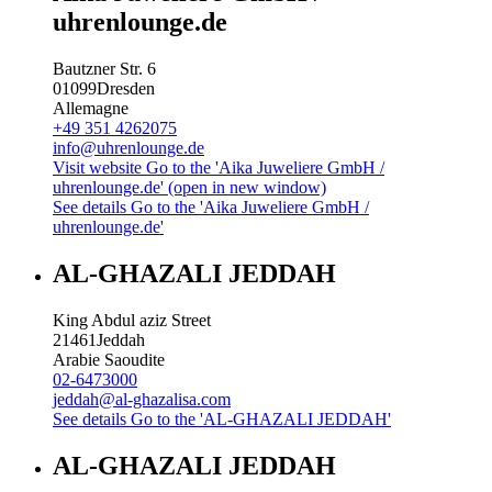
uhrenlounge.de
Bautzner Str. 6
01099
Dresden
Allemagne
+49 351 4262075
info@uhrenlounge.de
Visit website
Go to the 'Aika Juweliere GmbH /
uhrenlounge.de' (open in new window)
See details
Go to the 'Aika Juweliere GmbH /
uhrenlounge.de'
AL-GHAZALI JEDDAH
King Abdul aziz Street
21461
Jeddah
Arabie Saoudite
02-6473000
jeddah@al-ghazalisa.com
See details
Go to the 'AL-GHAZALI JEDDAH'
AL-GHAZALI JEDDAH