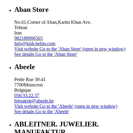
Aban Store
No.61,Corner of Aban,Karim Khan Ave.
Tehran
Iran
982188906565
Info@kish-behin.com
Visit website
Go to the 'Aban Store' (open in new window)
See details
Go to the 'Aban Store'
Abeele
Petite Rue 39-41
7700
Mouscron
Belgique
056/33.22.37
bijouterie@abeele.be
Visit website
Go to the 'Abeele' (open in new window)
See details
Go to the 'Abeele'
ABLEITNER. JUWELIER.
MANUFAKTUR