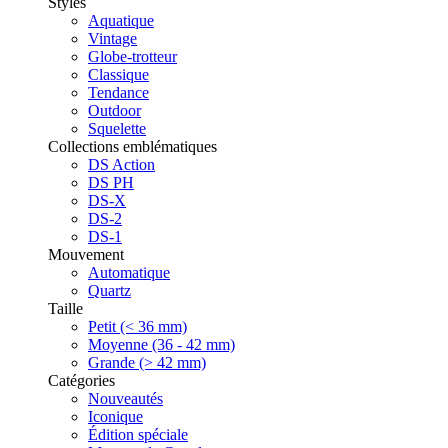
Styles
Aquatique
Vintage
Globe-trotteur
Classique
Tendance
Outdoor
Squelette
Collections emblématiques
DS Action
DS PH
DS-X
DS-2
DS-1
Mouvement
Automatique
Quartz
Taille
Petit (< 36 mm)
Moyenne (36 - 42 mm)
Grande (> 42 mm)
Catégories
Nouveautés
Iconique
Édition spéciale