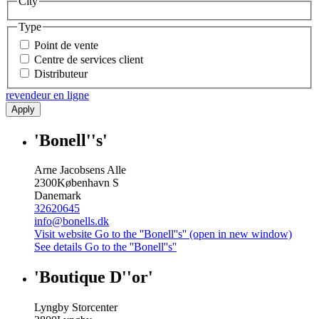
City
Type
Point de vente
Centre de services client
Distributeur
revendeur en ligne
Apply
'Bonell''s'
Arne Jacobsens Alle
2300
København S
Danemark
32620645
info@bonells.dk
Visit website
Go to the ''Bonell''s'' (open in new window)
See details
Go to the ''Bonell''s''
'Boutique D''or'
Lyngby Storcenter