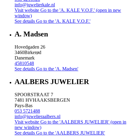
info@juwelierkale.nl
Visit website
Go to the 'A. KALE V.O.F.' (open in new
window)
See details
Go to the 'A. KALE V.O.F.'
A. Madsen
Hovedgaden 26
3460
Birkerød
Danemark
45810548
See details
Go to the 'A. Madsen'
AALBERS JUWELIER
SPOORSTRAAT 7
7481 HV
HAAKSBERGEN
Pays-Bas
053 5721488
info@juwelieraalbers.nl
Visit website
Go to the 'AALBERS JUWELIER' (open in
new window)
See details
Go to the 'AALBERS JUWELIER'