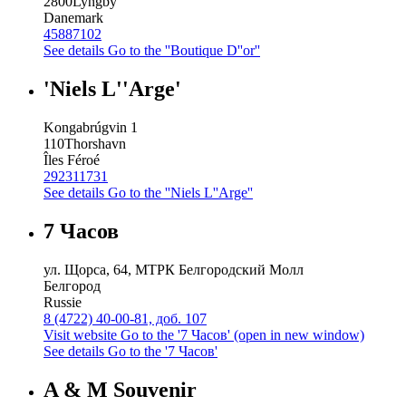
2800
Lyngby
Danemark
45887102
See details
Go to the ''Boutique D''or''
'Niels L''Arge'
Kongabrúgvin 1
110
Thorshavn
Îles Féroé
292311731
See details
Go to the ''Niels L''Arge''
7 Часов
ул. Щорса, 64, МТРК Белгородский Молл
Белгород
Russie
8 (4722) 40-00-81, доб. 107
Visit website
Go to the '7 Часов' (open in new window)
See details
Go to the '7 Часов'
A & M Souvenir