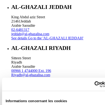
AL-GHAZALI JEDDAH
King Abdul aziz Street
21461
Jeddah
Arabie Saoudite
02-6481317
jeddah@al-ghazalisa.com
See details
Go to the 'AL-GHAZALI JEDDAH'
AL-GHAZALI RIYADH
Sitteen Street
Riyadh
Arabie Saoudite
00966 1 4744000 Ext. 196
Riyadh@al-ghazalisa.com
See details
Go to the 'AL-GHAZALI RIYADH'
AL-GHAZALI RIYADH
Batha
Informations concernant les cookies
Riyadh