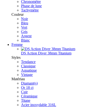
Chronomètre
Phase de lune
Tachymètre
Couleur
Noir
Bleu
Vert
Gris
Argent
Blanc
Femme
DS Action Diver 38mm Titanium
Styles
Tendance
Classique
Aquatique
Vintage
Matériau
Diamant(s)
Or 18 ct
Cuir
Céramique
Titane
Acier inoxydable 316L