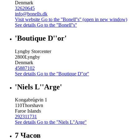
Denmark
32620645
info@bonells.dk
Visit website
Go to the ''Bonell''s'' (open in new window)
See details
Go to the ''Bonell''s''
'Boutique D''or'
Lyngby Storcenter
2800
Lyngby
Denmark
45887102
See details
Go to the ''Boutique D''or''
'Niels L''Arge'
Kongabrúgvin 1
110
Thorshavn
Faroe Islands
292311731
See details
Go to the ''Niels L''Arge''
7 Часов