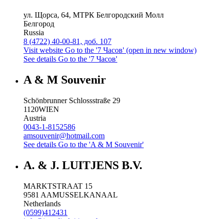
ул. Щорса, 64, МТРК Белгородский Молл
Белгород
Russia
8 (4722) 40-00-81, доб. 107
Visit website
Go to the '7 Часов' (open in new window)
See details
Go to the '7 Часов'
A & M Souvenir
Schönbrunner Schlossstraße 29
1120
WIEN
Austria
0043-1-8152586
amsouvenir@hotmail.com
See details
Go to the 'A & M Souvenir'
A. & J. LUITJENS B.V.
MARKTSTRAAT 15
9581 AA
MUSSELKANAAL
Netherlands
(0599)412431