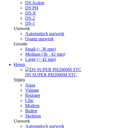
DS Action
DS PH
DS-X
DS-2
DS-1
Uurwerk
Automatisch uurwerk
Quartz uurwerk
Grootte
Small (< 36 mm)
Medium (36 - 42 mm)
Large (> 42 mm)
Heren
DS SUPER PH2000M STC
Stijlen
Aqua
Vintage
Reiziger
Chic
Modern
Buiten
Skeleton
Uurwerk
Automatisch uurwerk