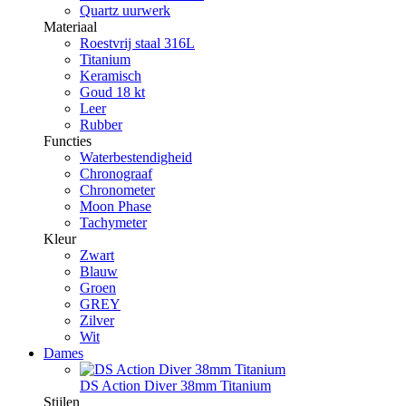
Quartz uurwerk
Materiaal
Roestvrij staal 316L
Titanium
Keramisch
Goud 18 kt
Leer
Rubber
Functies
Waterbestendigheid
Chronograaf
Chronometer
Moon Phase
Tachymeter
Kleur
Zwart
Blauw
Groen
GREY
Zilver
Wit
Dames
DS Action Diver 38mm Titanium
Stijlen