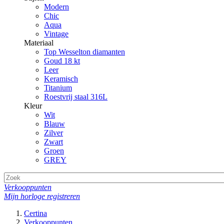
Modern
Chic
Aqua
Vintage
Materiaal
Top Wesselton diamanten
Goud 18 kt
Leer
Keramisch
Titanium
Roestvrij staal 316L
Kleur
Wit
Blauw
Zilver
Zwart
Groen
GREY
Verkooppunten
Mijn horloge registreren
Certina
Verkooppunten