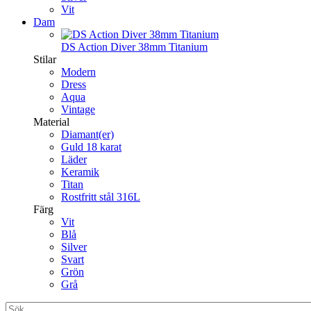
Vit
Dam
DS Action Diver 38mm Titanium
Stilar
Modern
Dress
Aqua
Vintage
Material
Diamant(er)
Guld 18 karat
Läder
Keramik
Titan
Rostfritt stål 316L
Färg
Vit
Blå
Silver
Svart
Grön
Grå