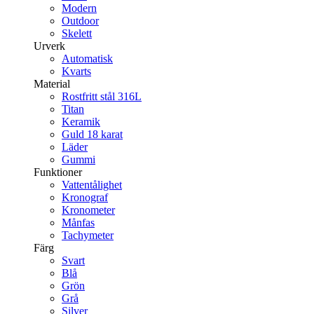
Modern
Outdoor
Skelett
Urverk
Automatisk
Kvarts
Material
Rostfritt stål 316L
Titan
Keramik
Guld 18 karat
Läder
Gummi
Funktioner
Vattentålighet
Kronograf
Kronometer
Månfas
Tachymeter
Färg
Svart
Blå
Grön
Grå
Silver