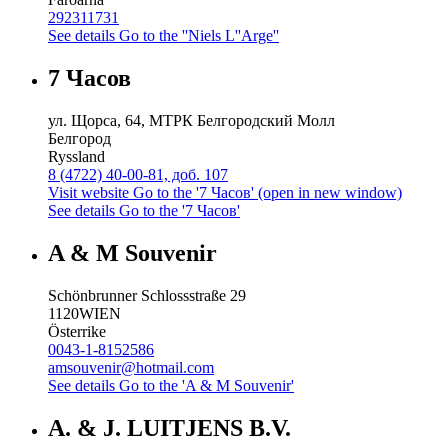
292311731
See details
Go to the ''Niels L''Arge''
7 Часов
ул. Щорса, 64, МТРК Белгородский Молл
Белгород
Ryssland
8 (4722) 40-00-81, доб. 107
Visit website
Go to the '7 Часов' (open in new window)
See details
Go to the '7 Часов'
A & M Souvenir
Schönbrunner Schlossstraße 29
1120
WIEN
Österrike
0043-1-8152586
amsouvenir@hotmail.com
See details
Go to the 'A & M Souvenir'
A. & J. LUITJENS B.V.