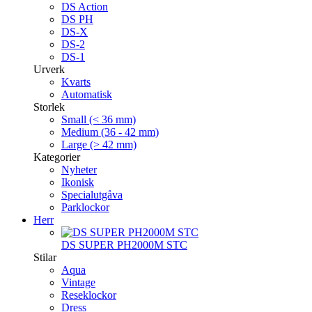
DS Action
DS PH
DS-X
DS-2
DS-1
Urverk
Kvarts
Automatisk
Storlek
Small (< 36 mm)
Medium (36 - 42 mm)
Large (> 42 mm)
Kategorier
Nyheter
Ikonisk
Specialutgåva
Parklockor
Herr
DS SUPER PH2000M STC
Stilar
Aqua
Vintage
Reseklockor
Dress