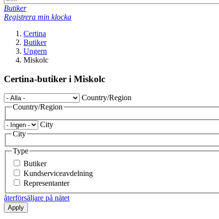
Butiker
Registrera min klocka
Certina
Butiker
Ungern
Miskolc
Certina-butiker i Miskolc
Country/Region
Country/Region
City
City
Type
Butiker
Kundserviceavdelning
Representanter
återförsäljare på nätet
Apply