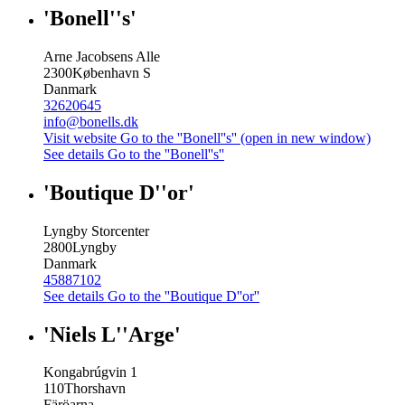
'Bonell''s'
Arne Jacobsens Alle
2300
København S
Danmark
32620645
info@bonells.dk
Visit website
Go to the ''Bonell''s'' (open in new window)
See details
Go to the ''Bonell''s''
'Boutique D''or'
Lyngby Storcenter
2800
Lyngby
Danmark
45887102
See details
Go to the ''Boutique D''or''
'Niels L''Arge'
Kongabrúgvin 1
110
Thorshavn
Färöarna