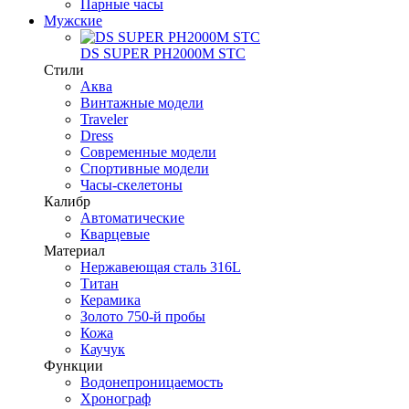
Парные часы
Мужские
DS SUPER PH2000M STC
Стили
Аква
Винтажные модели
Traveler
Dress
Современные модели
Спортивные модели
Часы-скелетоны
Калибр
Автоматические
Кварцевые
Материал
Нержавеющая сталь 316L
Титан
Керамика
Золото 750-й пробы
Кожа
Каучук
Функции
Водонепроницаемость
Хронограф