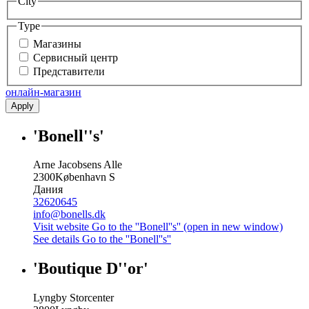
City
Type
Магазины
Сервисный центр
Представители
онлайн-магазин
Apply
'Bonell''s'
Arne Jacobsens Alle
2300
København S
Дания
32620645
info@bonells.dk
Visit website
Go to the ''Bonell''s'' (open in new window)
See details
Go to the ''Bonell''s''
'Boutique D''or'
Lyngby Storcenter