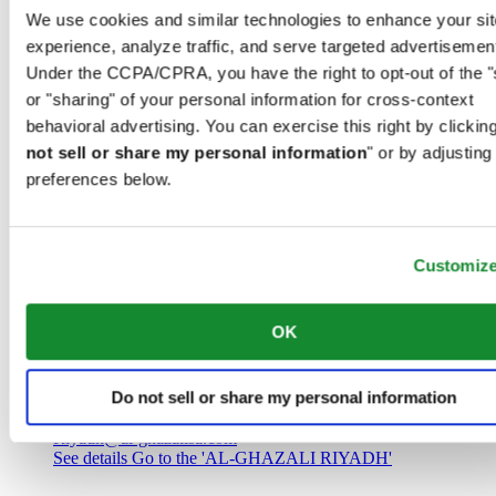
Саудовская Аравия
We use cookies and similar technologies to enhance your sit
00966 1 4032968
experience, analyze traffic, and serve targeted advertisemen
Riyadh@al-ghazalisa.com
See details
Go to the 'AL-GHAZALI RIYADH'
Under the CCPA/CPRA, you have the right to opt-out of the "
or "sharing" of your personal information for cross-context
AL-GHAZALI RIYADH
behavioral advertising. You can exercise this right by clicking
not sell or share my personal information
" or by adjusting
Olaya
preferences below.
Riyadh
Саудовская Аравия
00966 1 4561410
Riyadh@al-ghazalisa.com
See details
Go to the 'AL-GHAZALI RIYADH'
Customiz
AL-GHAZALI RIYADH
OK
Olaya
Riyadh
Do not sell or share my personal information
Саудовская Аравия
00966 1 4628858
Riyadh@al-ghazalisa.com
See details
Go to the 'AL-GHAZALI RIYADH'