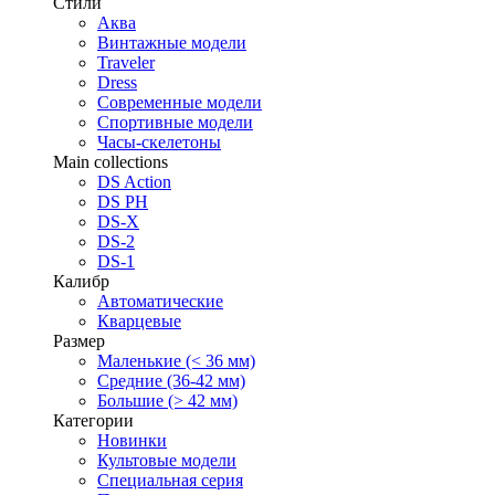
Стили
Аква
Винтажные модели
Traveler
Dress
Современные модели
Спортивные модели
Часы-скелетоны
Main collections
DS Action
DS PH
DS-X
DS-2
DS-1
Калибр
Автоматические
Кварцевые
Размер
Маленькие (< 36 мм)
Средние (36-42 мм)
Большие (> 42 мм)
Категории
Новинки
Культовые модели
Специальная серия