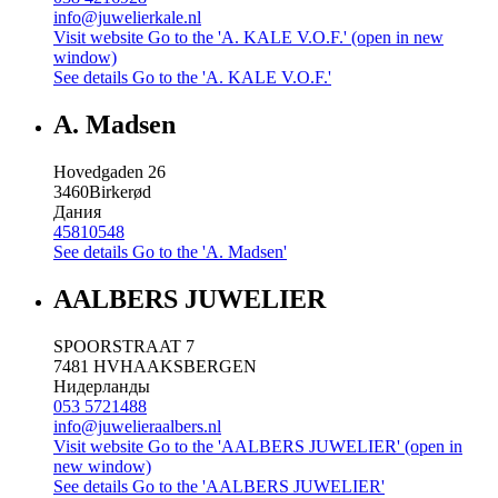
info@juwelierkale.nl
Visit website
Go to the 'A. KALE V.O.F.' (open in new
window)
See details
Go to the 'A. KALE V.O.F.'
A. Madsen
Hovedgaden 26
3460
Birkerød
Дания
45810548
See details
Go to the 'A. Madsen'
AALBERS JUWELIER
SPOORSTRAAT 7
7481 HV
HAAKSBERGEN
Нидерланды
053 5721488
info@juwelieraalbers.nl
Visit website
Go to the 'AALBERS JUWELIER' (open in
new window)
See details
Go to the 'AALBERS JUWELIER'