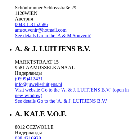
Schönbrunner Schlossstraße 29
1120
WIEN
Австрия
0043-1-8152586
amsouvenir@hotmail.com
See details
Go to the 'A & M Souvenir'
A. & J. LUITJENS B.V.
MARKTSTRAAT 15
9581 AA
MUSSELKANAAL
Нидерланды
(0599)412431
info@juwelierluitjens.nl
Visit website
Go to the 'A. & J. LUITJENS B.V.' (open in
new window)
See details
Go to the 'A. & J. LUITJENS B.V.'
A. KALE V.O.F.
8012 CC
ZWOLLE
Нидерланды
038 4216928