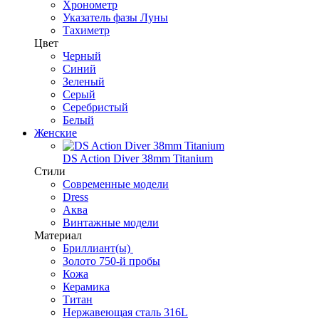
Хронометр
Указатель фазы Луны
Тахиметр
Цвет
Черный
Синий
Зеленый
Серый
Серебристый
Белый
Женские
DS Action Diver 38mm Titanium
Стили
Современные модели
Dress
Аква
Винтажные модели
Материал
Бриллиант(ы)
Золото 750-й пробы
Кожа
Керамика
Титан
Нержавеющая сталь 316L