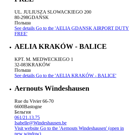
UL. JULIUSZA SLOWACKIEGO 200
80-298
GDAŃSK
Польша
See details
Go to the 'AELIA GDANSK AIRPORT DUTY
FREE'
AELIA KRAKÓW - BALICE
KPT. M. MEDWECKIEGO 1
32-083
KRAKÓW
Польша
See details
Go to the 'AELIA KRAKÓW - BALICE'
Aernouts Windeshausen
Rue du Vivier 66-70
6600
Bastogne
Бельгия
061/21.13.75
Isabelle@Windeshausen.be
Visit website
Go to the 'Aernouts Windeshausen' (open in
new window)