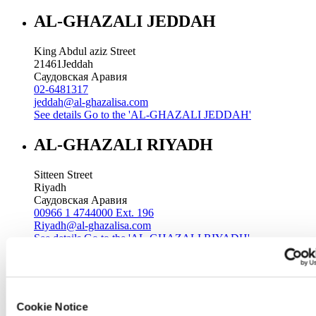
AL-GHAZALI JEDDAH
King Abdul aziz Street
21461
Jeddah
Саудовская Аравия
02-6481317
jeddah@al-ghazalisa.com
See details
Go to the 'AL-GHAZALI JEDDAH'
AL-GHAZALI RIYADH
Sitteen Street
Riyadh
Саудовская Аравия
00966 1 4744000 Ext. 196
Riyadh@al-ghazalisa.com
See details
Go to the 'AL-GHAZALI RIYADH'
AL-GHAZALI RIYADH
Batha
Cookie Notice
Riyadh