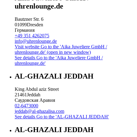
uhrenlounge.de
Bautzner Str. 6
01099
Dresden
Германия
+49 351 4262075
info@uhrenlounge.de
Visit website
Go to the 'Aika Juweliere GmbH /
uhrenlounge.de' (open in new window)
See details
Go to the 'Aika Juweliere GmbH /
uhrenlounge.de'
AL-GHAZALI JEDDAH
King Abdul aziz Street
21461
Jeddah
Саудовская Аравия
02-6473000
jeddah@al-ghazalisa.com
See details
Go to the 'AL-GHAZALI JEDDAH'
AL-GHAZALI JEDDAH