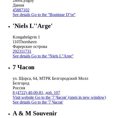
2800
Lyngby
Дания
45887102
See details
Go to the ''Boutique D''or''
'Niels L''Arge'
Kongabrúgvin 1
110
Thorshavn
Фарерские острова
292311731
See details
Go to the ''Niels L''Arge''
7 Часов
ул. Щорса, 64, МТРК Белгородский Молл
Белгород
Россия
8 (4722) 40-00-81, доб. 107
Visit website
Go to the '7 Часов' (open in new window)
See details
Go to the '7 Часов'
A & M Souvenir