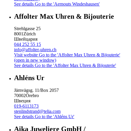
See details
Go to the 'Aernouts Windeshausen'
Affolter Max Uhren & Bijouterie
Strehlgasse 25
8001
Zürich
Швейцария
044 252 55 15
info@affolter-uhren.ch
Visit website
Go to the 'Affolter Max Uhren & Bijouterie'
(open in new window)
See details
Go to the 'Affolter Max Uhren & Bijouterie'
Ahléns Ur
Järnvägsg. 11/Box 2057
70002
Örebro
Швеция
019-6113173
stenlindstrand@telia.com
See details
Go to the 'Ahléns Ur'
Aika Juweliere GmbH /