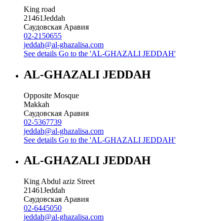
King road
21461
Jeddah
Саудовская Аравия
02-2150655
jeddah@al-ghazalisa.com
See details
Go to the 'AL-GHAZALI JEDDAH'
AL-GHAZALI JEDDAH
Opposite Mosque
Makkah
Саудовская Аравия
02-5367739
jeddah@al-ghazalisa.com
See details
Go to the 'AL-GHAZALI JEDDAH'
AL-GHAZALI JEDDAH
King Abdul aziz Street
21461
Jeddah
Саудовская Аравия
02-6445050
jeddah@al-ghazalisa.com