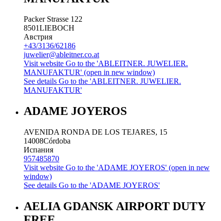
Packer Strasse 122
8501
LIEBOCH
Австрия
+43/3136/62186
juwelier@ableitner.co.at
Visit website
Go to the 'ABLEITNER. JUWELIER.
MANUFAKTUR' (open in new window)
See details
Go to the 'ABLEITNER. JUWELIER.
MANUFAKTUR'
ADAME JOYEROS
AVENIDA RONDA DE LOS TEJARES, 15
14008
Córdoba
Испания
957485870
Visit website
Go to the 'ADAME JOYEROS' (open in new
window)
See details
Go to the 'ADAME JOYEROS'
AELIA GDANSK AIRPORT DUTY
FREE