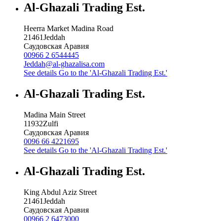
Al-Ghazali Trading Est.
Heerra Market Madina Road
21461
Jeddah
Саудовская Аравия
00966 2 6544445
Jeddah@al-ghazalisa.com
See details
Go to the 'Al-Ghazali Trading Est.'
Al-Ghazali Trading Est.
Madina Main Street
11932
Zulfi
Саудовская Аравия
0096 66 4221695
See details
Go to the 'Al-Ghazali Trading Est.'
Al-Ghazali Trading Est.
King Abdul Aziz Street
21461
Jeddah
Саудовская Аравия
00966 2 6473000