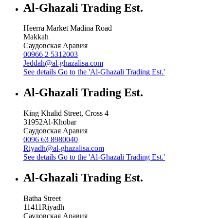
Al-Ghazali Trading Est.
Heerra Market Madina Road
Makkah
Саудовская Аравия
00966 2 5312003
Jeddah@al-ghazalisa.com
See details
Go to the 'Al-Ghazali Trading Est.'
Al-Ghazali Trading Est.
King Khalid Street, Cross 4
31952
Al-Khobar
Саудовская Аравия
0096 63 8980040
Riyadh@al-ghazalisa.com
See details
Go to the 'Al-Ghazali Trading Est.'
Al-Ghazali Trading Est.
Batha Street
11411
Riyadh
Саудовская Аравия