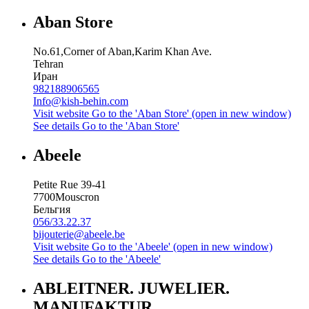
Aban Store
No.61,Corner of Aban,Karim Khan Ave.
Tehran
Иран
982188906565
Info@kish-behin.com
Visit website
Go to the 'Aban Store' (open in new window)
See details
Go to the 'Aban Store'
Abeele
Petite Rue 39-41
7700
Mouscron
Бельгия
056/33.22.37
bijouterie@abeele.be
Visit website
Go to the 'Abeele' (open in new window)
See details
Go to the 'Abeele'
ABLEITNER. JUWELIER.
MANUFAKTUR