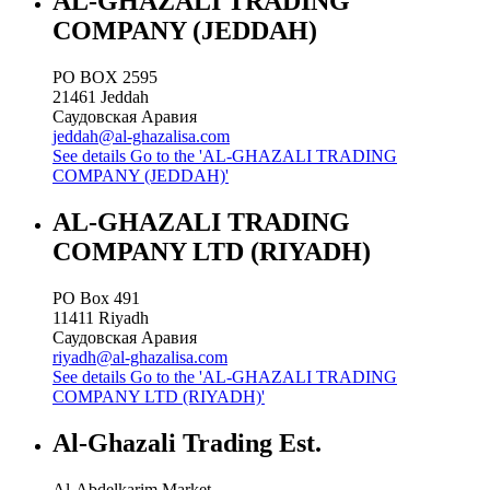
AL-GHAZALI TRADING
COMPANY (JEDDAH)
PO BOX 2595
21461
Jeddah
Саудовская Аравия
jeddah@al-ghazalisa.com
See details
Go to the 'AL-GHAZALI TRADING
COMPANY (JEDDAH)'
AL-GHAZALI TRADING
COMPANY LTD (RIYADH)
PO Box 491
11411
Riyadh
Саудовская Аравия
riyadh@al-ghazalisa.com
See details
Go to the 'AL-GHAZALI TRADING
COMPANY LTD (RIYADH)'
Al-Ghazali Trading Est.
Al-Abdelkarim Market