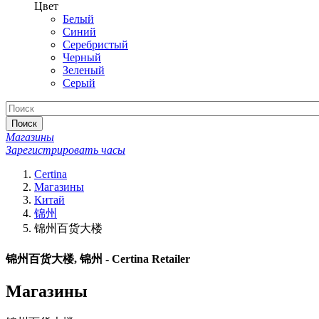
Цвет
Белый
Синий
Серебристый
Черный
Зеленый
Серый
Поиск
Магазины
Зарегистрировать часы
Certina
Магазины
Китай
锦州
锦州百货大楼
锦州百货大楼, 锦州 - Certina Retailer
Магазины