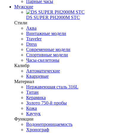
Парные часы
Мужские
DS SUPER PH2000M STC
Стили
Аква
Винтажные модели
Traveler
Dress
Современные модели
Спортивные модели
Часы-скелетоны
Калибр
Автоматические
Кварцевые
Материал
Нержавеющая сталь 316L
Титан
Керамика
Золото 750-й пробы
Кожа
Каучук
Функции
Водонепроницаемость
Хронограф