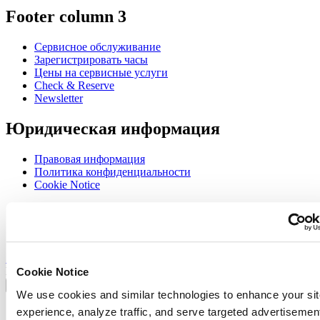
Footer column 3
Сервисное обслуживание
Зарегистрировать часы
Цены на сервисные услуги
Check & Reserve
Newsletter
Юридическая информация
Правовая информация
Политика конфиденциальности
Cookie Notice
Join the CERTINA club
Sign up to receive exclusive offers and product reviews
Sign up
Выбрать страну/регион
Cookie Notice
Переключатель языка
We use cookies and similar technologies to enhance your sit
France
experience, analyze traffic, and serve targeted advertisemen