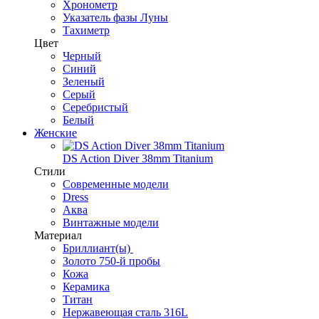
Хронометр
Указатель фазы Луны
Тахиметр
Цвет
Черный
Синий
Зеленый
Серый
Серебристый
Белый
Женские
DS Action Diver 38mm Titanium
Стили
Современные модели
Dress
Аква
Винтажные модели
Материал
Бриллиант(ы)
Золото 750-й пробы
Кожа
Керамика
Титан
Нержавеющая сталь 316L