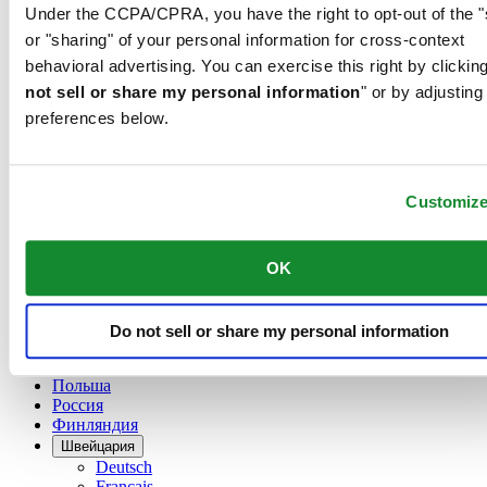
Австрия
Under the CCPA/CPRA, you have the right to opt-out of the "
Бельгия
or "sharing" of your personal information for cross-context
Dutch
behavioral advertising. You can exercise this right by clicking
Français
Великобритания
not sell or share my personal information
" or by adjusting
Германия
preferences below.
Дания
Ирландия
Испания
Customiz
Китай
English
简体中文
OK
Люксембург
English
Français
Нидерланды
Do not sell or share my personal information
Норвегия
Польша
Россия
Финляндия
Швейцария
Deutsch
Français