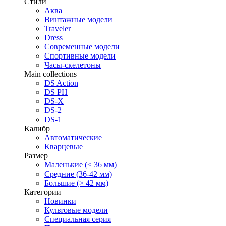
Стили
Аква
Винтажные модели
Traveler
Dress
Современные модели
Спортивные модели
Часы-скелетоны
Main collections
DS Action
DS PH
DS-X
DS-2
DS-1
Калибр
Автоматические
Кварцевые
Размер
Маленькие (< 36 мм)
Средние (36-42 мм)
Большие (> 42 мм)
Категории
Новинки
Культовые модели
Специальная серия