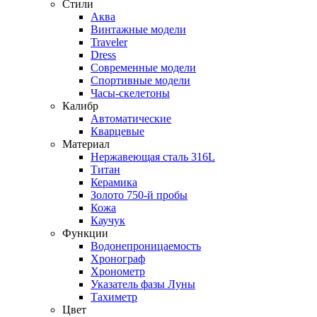
Стили
Аква
Винтажные модели
Traveler
Dress
Современные модели
Спортивные модели
Часы-скелетоны
Калибр
Автоматические
Кварцевые
Материал
Нержавеющая сталь 316L
Титан
Керамика
Золото 750-й пробы
Кожа
Каучук
Функции
Водонепроницаемость
Хронограф
Хронометр
Указатель фазы Луны
Тахиметр
Цвет