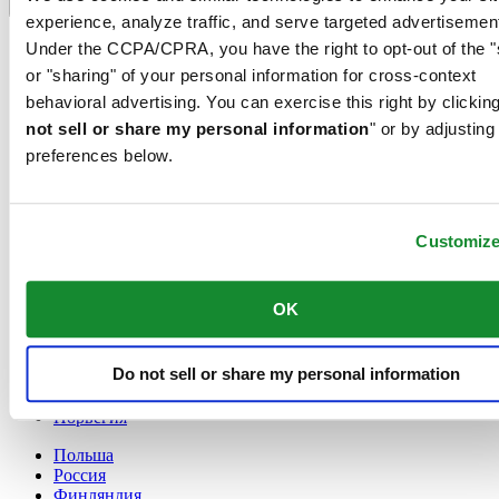
Переключатель языка
experience, analyze traffic, and serve targeted advertisemen
France
Under the CCPA/CPRA, you have the right to opt-out of the "
Австрия
or "sharing" of your personal information for cross-context
Бельгия
behavioral advertising. You can exercise this right by clicking
Dutch
not sell or share my personal information
Français
" or by adjusting
Великобритания
preferences below.
Германия
Дания
Ирландия
Customiz
Испания
Китай
English
OK
简体中文
Люксембург
English
Do not sell or share my personal information
Français
Нидерланды
Норвегия
Польша
Россия
Финляндия