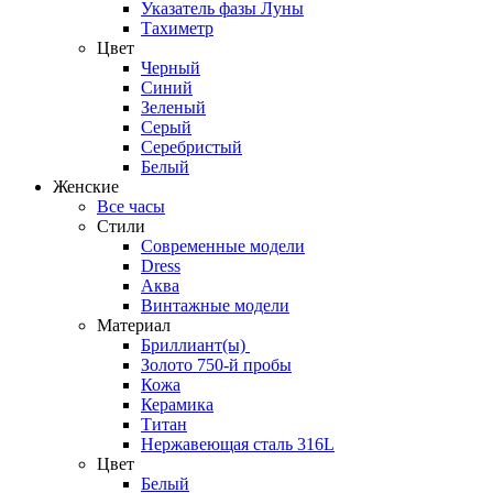
Указатель фазы Луны
Тахиметр
Цвет
Черный
Синий
Зеленый
Серый
Серебристый
Белый
Женские
Все часы
Стили
Современные модели
Dress
Аква
Винтажные модели
Материал
Бриллиант(ы)
Золото 750-й пробы
Кожа
Керамика
Титан
Нержавеющая сталь 316L
Цвет
Белый