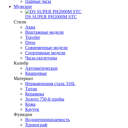
Парные часы
Мужские
DS SUPER PH2000M STC
Стили
Аква
Винтажные модели
Traveler
Dress
Современные модели
Спортивные модели
Часы-скелетоны
Калибр
Автоматические
Кварцевые
Материал
Нержавеющая сталь 316L
Титан
Керамика
Золото 750-й пробы
Кожа
Каучук
Функции
Водонепроницаемость
Хронограф