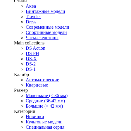
Стили
Аква
Винтажные модели
Traveler
Dress
Современные модели
Спортивные модели
Часы-скелетоны
Main collections
DS Action
DS PH
DS-X
DS-2
DS-1
Калибр
Автоматические
Кварцевые
Размер
Маленькие (< 36 мм)
Средние (36-42 мм)
Большие (> 42 мм)
Категории
Новинки
Культовые модели
Специальная серия