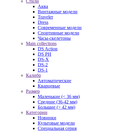
Стили
Аква
Винтажные модели
Traveler
Dress
Современные модели
Спортивные модели
Часы-скелетоны
Main collections
DS Action
DS PH
DS-X
DS-2
DS-1
Калибр
Автоматические
Кварцевые
Размер
Маленькие (< 36 мм)
Средние (36-42 мм)
Большие (> 42 мм)
Категории
Новинки
Культовые модели
Специальная серия