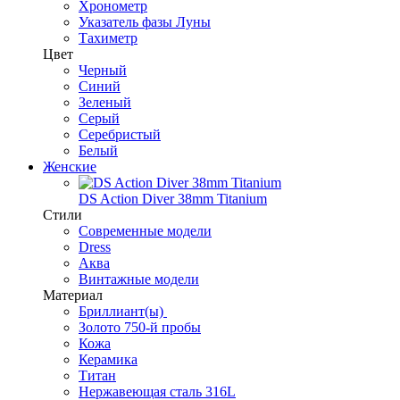
Хронометр
Указатель фазы Луны
Тахиметр
Цвет
Черный
Синий
Зеленый
Серый
Серебристый
Белый
Женские
DS Action Diver 38mm Titanium
Стили
Современные модели
Dress
Аква
Винтажные модели
Материал
Бриллиант(ы)
Золото 750-й пробы
Кожа
Керамика
Титан
Нержавеющая сталь 316L