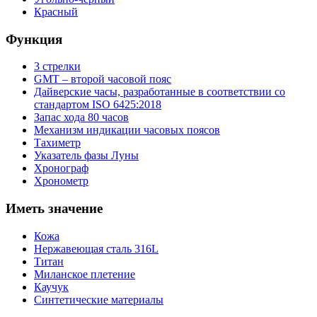
Красный
Функция
3 стрелки
GMT – второй часовой пояс
Дайверские часы, разработанные в соответствии со
стандартом ISO 6425:2018
Запас хода 80 часов
Механизм индикации часовых поясов
Тахиметр
Указатель фазы Луны
Хронограф
Хронометр
Иметь значение
Кожа
Нержавеющая сталь 316L
Титан
Миланское плетение
Каучук
Синтетические материалы