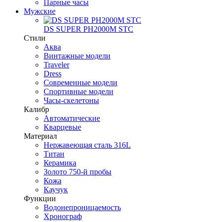
Парные часы
Мужские
DS SUPER PH2000M STC
Стили
Аква
Винтажные модели
Traveler
Dress
Современные модели
Спортивные модели
Часы-скелетоны
Калибр
Автоматические
Кварцевые
Материал
Нержавеющая сталь 316L
Титан
Керамика
Золото 750-й пробы
Кожа
Каучук
Функции
Водонепроницаемость
Хронограф