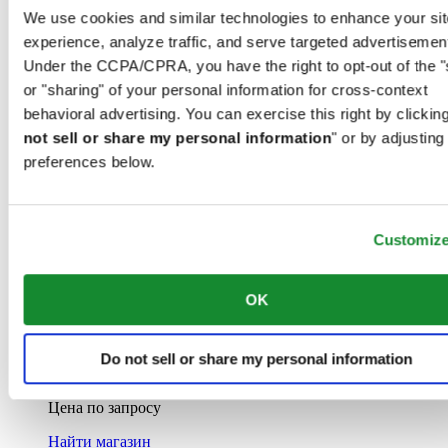
Черный ∙ Нержавеющая сталь 316L
We use cookies and similar technologies to enhance your sit
experience, analyze traffic, and serve targeted advertisemen
Найти магазин
Under the CCPA/CPRA, you have the right to opt-out of the "
Новое
or "sharing" of your personal information for cross-context
behavioral advertising. You can exercise this right by clicking
not sell or share my personal information
" or by adjusting
preferences below.
Customiz
DS Action Diver 40.5mm Powermatic 80
Iconic
OK
Мужские часы ∙ Автоматические ∙
Do not sell or share my personal information
Черный ∙ Нержавеющая сталь 316L
Цена по запросу
Найти магазин