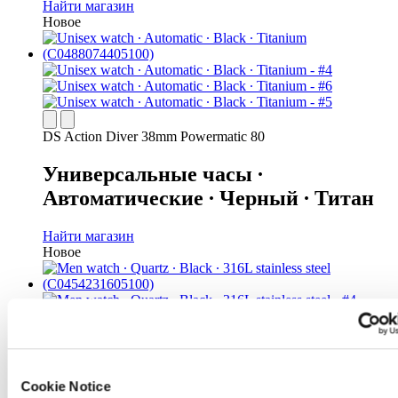
Найти магазин
Новое
DS Action Diver 38mm Powermatic 80
Универсальные часы ∙
Автоматические ∙ Черный ∙ Титан
Найти магазин
Новое
DS-8 Moonphase Gent
Мужские часы ∙ Кварцевые ∙
Cookie Notice