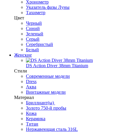
Хронометр
Указатель фазы Луны
Тахиметр
Цвет
Черный
Синий
Зеленый
Серый
Серебристый
Белый
Женские
DS Action Diver 38mm Titanium
Стили
Современные модели
Dress
Аква
Винтажные модели
Материал
Бриллиант(ы)
Золото 750-й пробы
Кожа
Керамика
Титан
Нержавеющая сталь 316L