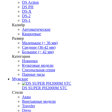
DS Action
DS PH
DS-X
DS-2
DS-1
Калибр
Автоматические
Кварцевые
Размер
Маленькие (< 36 мм)
Средние (36-42 мм)
Большие (> 42 мм)
Категории
Новинки
Культовые модели
Специальная серия
Парные часы
Мужские
DS SUPER PH2000M STC
Стили
Аква
Винтажные модели
Traveler
Dress