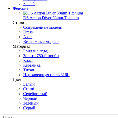
Белый
Женские
DS Action Diver 38mm Titanium
Стили
Современные модели
Dress
Аква
Винтажные модели
Материал
Бриллиант(ы)
Золото 750-й пробы
Кожа
Керамика
Титан
Нержавеющая сталь 316L
Цвет
Белый
Синий
Серебристый
Черный
Зеленый
Серый