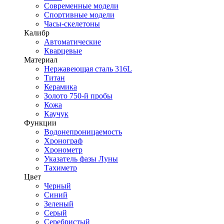
Современные модели
Спортивные модели
Часы-скелетоны
Калибр
Автоматические
Кварцевые
Материал
Нержавеющая сталь 316L
Титан
Керамика
Золото 750-й пробы
Кожа
Каучук
Функции
Водонепроницаемость
Хронограф
Хронометр
Указатель фазы Луны
Тахиметр
Цвет
Черный
Синий
Зеленый
Серый
Серебристый