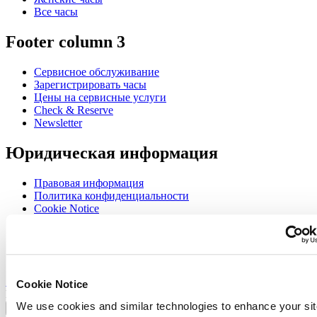
Все часы
Footer column 3
Сервисное обслуживание
Зарегистрировать часы
Цены на сервисные услуги
Check & Reserve
Newsletter
Юридическая информация
Правовая информация
Политика конфиденциальности
Cookie Notice
Join the CERTINA club
Sign up to receive exclusive offers and product reviews
Sign up
Cookie Notice
Выбрать страну/регион
We use cookies and similar technologies to enhance your sit
Переключатель языка