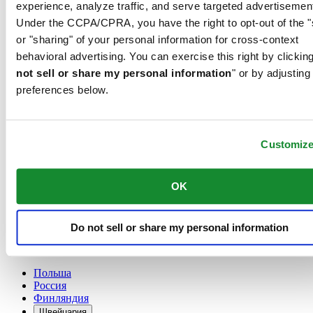
experience, analyze traffic, and serve targeted advertisemen
France
Under the CCPA/CPRA, you have the right to opt-out of the "
Австрия
or "sharing" of your personal information for cross-context
Бельгия
Dutch
behavioral advertising. You can exercise this right by clicking
Français
not sell or share my personal information
" or by adjusting
Великобритания
preferences below.
Германия
Дания
Ирландия
Испания
Customiz
Китай
English
简体中文
OK
Люксембург
English
Français
Do not sell or share my personal information
Нидерланды
Норвегия
Польша
Россия
Финляндия
Швейцария