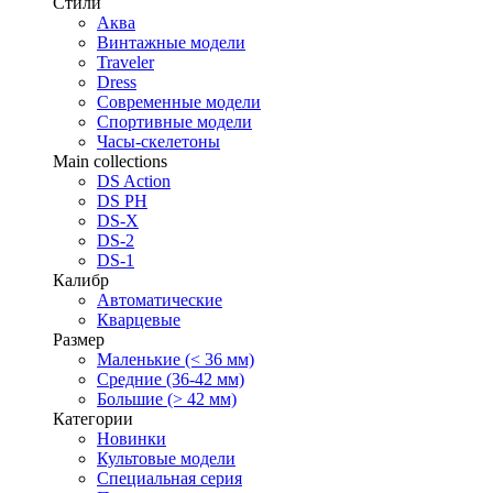
Стили
Аква
Винтажные модели
Traveler
Dress
Современные модели
Спортивные модели
Часы-скелетоны
Main collections
DS Action
DS PH
DS-X
DS-2
DS-1
Калибр
Автоматические
Кварцевые
Размер
Маленькие (< 36 мм)
Средние (36-42 мм)
Большие (> 42 мм)
Категории
Новинки
Культовые модели
Специальная серия