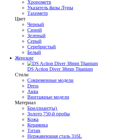
Хронометр
Указатель фазы Луны
Тахиметр
Цвет
Черный
Синий
Зеленый
Серый
Серебристый
Белый
Женские
DS Action Diver 38mm Titanium
Стили
Современные модели
Dress
Аква
Винтажные модели
Материал
Бриллиант(ы)
Золото 750-й пробы
Кожа
Керамика
Титан
Нержавеющая сталь 316L