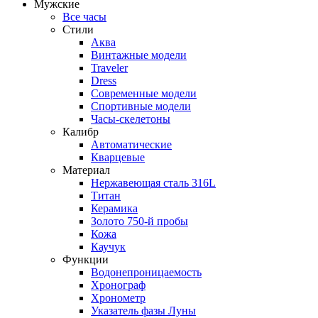
Мужские
Все часы
Стили
Аква
Винтажные модели
Traveler
Dress
Современные модели
Спортивные модели
Часы-скелетоны
Калибр
Автоматические
Кварцевые
Материал
Нержавеющая сталь 316L
Титан
Керамика
Золото 750-й пробы
Кожа
Каучук
Функции
Водонепроницаемость
Хронограф
Хронометр
Указатель фазы Луны