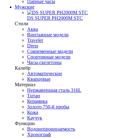
Парные часы
Мужские
DS SUPER PH2000M STC
Стили
Аква
Винтажные модели
Traveler
Dress
Современные модели
Спортивные модели
Часы-скелетоны
Калибр
Автоматические
Кварцевые
Материал
Нержавеющая сталь 316L
Титан
Керамика
Золото 750-й пробы
Кожа
Каучук
Функции
Водонепроницаемость
Хронограф