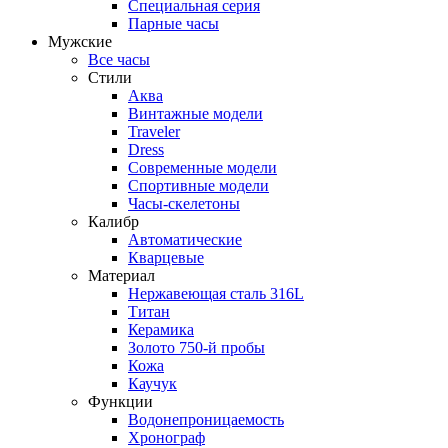
Специальная серия
Парные часы
Мужские
Все часы
Стили
Аква
Винтажные модели
Traveler
Dress
Современные модели
Спортивные модели
Часы-скелетоны
Калибр
Автоматические
Кварцевые
Материал
Нержавеющая сталь 316L
Титан
Керамика
Золото 750-й пробы
Кожа
Каучук
Функции
Водонепроницаемость
Хронограф