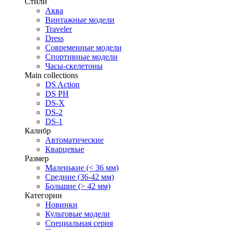
Стили
Аква
Винтажные модели
Traveler
Dress
Современные модели
Спортивные модели
Часы-скелетоны
Main collections
DS Action
DS PH
DS-X
DS-2
DS-1
Калибр
Автоматические
Кварцевые
Размер
Маленькие (< 36 мм)
Средние (36-42 мм)
Большие (> 42 мм)
Категории
Новинки
Культовые модели
Специальная серия