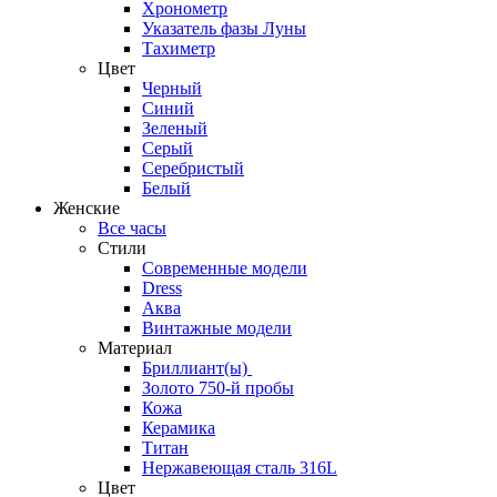
Хронометр
Указатель фазы Луны
Тахиметр
Цвет
Черный
Синий
Зеленый
Серый
Серебристый
Белый
Женские
Все часы
Стили
Современные модели
Dress
Аква
Винтажные модели
Материал
Бриллиант(ы)
Золото 750-й пробы
Кожа
Керамика
Титан
Нержавеющая сталь 316L
Цвет