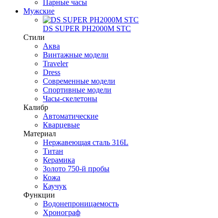
Парные часы
Мужские
DS SUPER PH2000M STC
Стили
Аква
Винтажные модели
Traveler
Dress
Современные модели
Спортивные модели
Часы-скелетоны
Калибр
Автоматические
Кварцевые
Материал
Нержавеющая сталь 316L
Титан
Керамика
Золото 750-й пробы
Кожа
Каучук
Функции
Водонепроницаемость
Хронограф