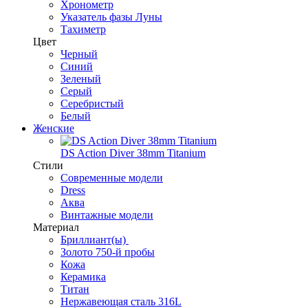
Хронометр
Указатель фазы Луны
Тахиметр
Цвет
Черный
Синий
Зеленый
Серый
Серебристый
Белый
Женские
DS Action Diver 38mm Titanium
Стили
Современные модели
Dress
Аква
Винтажные модели
Материал
Бриллиант(ы)
Золото 750-й пробы
Кожа
Керамика
Титан
Нержавеющая сталь 316L