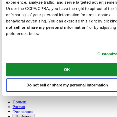
experience, analyze traffic, and serve targeted advertisemen
France
Under the CCPA/CPRA, you have the right to opt-out of the "
Австрия
or "sharing" of your personal information for cross-context
Бельгия
Dutch
behavioral advertising. You can exercise this right by clicking
Français
not sell or share my personal information
" or by adjusting
Великобритания
preferences below.
Германия
Дания
Ирландия
Испания
Customiz
Китай
English
简体中文
OK
Люксембург
English
Français
Do not sell or share my personal information
Нидерланды
Норвегия
Польша
Россия
Финляндия
Швейцария