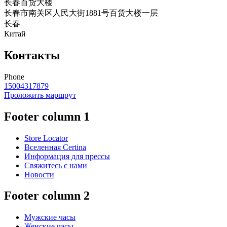
长春百货大楼
长春市南关区人民大街1881号百货大楼一层
长春
Китай
Контакты
Phone
15004317879
Проложить маршрут
Footer column 1
Store Locator
Вселенная Certina
Информация для прессы
Свяжитесь с нами
Новости
Footer column 2
Мужские часы
Женские часы