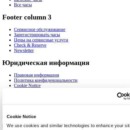
Все часы
Footer column 3
Сервисное обслуживание
Зарегистрировать часы
Цены на сервисные услуги
Check & Reserve
Newsletter
Юридическая информация
Правовая информация
Политика конфиденциальности
Cookie Notice
Join the CERTINA club
Sign up to receive exclusive offers and product reviews
Sign up
Cookie Notice
Выбрать страну/регион
We use cookies and similar technologies to enhance your sit
Переключатель языка