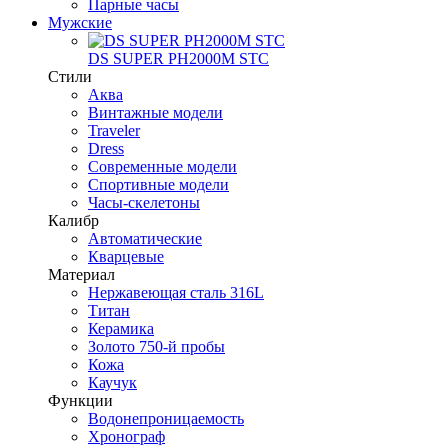
Парные часы
Мужские
DS SUPER PH2000M STC
Стили
Аква
Винтажные модели
Traveler
Dress
Современные модели
Спортивные модели
Часы-скелетоны
Калибр
Автоматические
Кварцевые
Материал
Нержавеющая сталь 316L
Титан
Керамика
Золото 750-й пробы
Кожа
Каучук
Функции
Водонепроницаемость
Хронограф