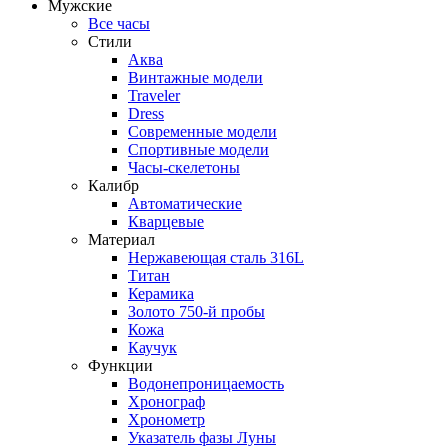
Мужские
Все часы
Стили
Аква
Винтажные модели
Traveler
Dress
Современные модели
Спортивные модели
Часы-скелетоны
Калибр
Автоматические
Кварцевые
Материал
Нержавеющая сталь 316L
Титан
Керамика
Золото 750-й пробы
Кожа
Каучук
Функции
Водонепроницаемость
Хронограф
Хронометр
Указатель фазы Луны