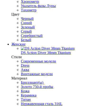
Хронометр
Указатель фазы Луны
Тахиметр
Цвет
Черный
Синий
Зеленый
Серый
Серебристый
Белый
Женские
DS Action Diver 38mm Titanium
Стили
Современные модели
Dress
Аква
Винтажные модели
Материал
Бриллиант(ы)
Золото 750-й пробы
Кожа
Керамика
Титан
Нержавеющая сталь 316L