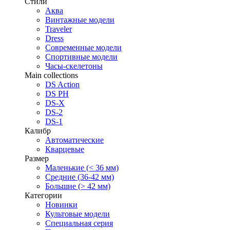
Стили
Аква
Винтажные модели
Traveler
Dress
Современные модели
Спортивные модели
Часы-скелетоны
Main collections
DS Action
DS PH
DS-X
DS-2
DS-1
Калибр
Автоматические
Кварцевые
Размер
Маленькие (< 36 мм)
Средние (36-42 мм)
Большие (> 42 мм)
Категории
Новинки
Культовые модели
Специальная серия