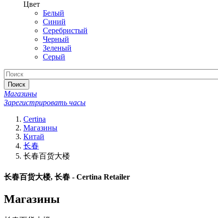
Цвет
Белый
Синий
Серебристый
Черный
Зеленый
Серый
Поиск
Магазины
Зарегистрировать часы
Certina
Магазины
Китай
长春
长春百货大楼
长春百货大楼, 长春 - Certina Retailer
Магазины