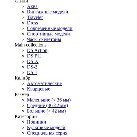
Стили
Аква
Винтажные модели
Traveler
Dress
Современные модели
Спортивные модели
Часы-скелетоны
Main collections
DS Action
DS PH
DS-X
DS-2
DS-1
Калибр
Автоматические
Кварцевые
Размер
Маленькие (< 36 мм)
Средние (36-42 мм)
Большие (> 42 мм)
Категории
Новинки
Культовые модели
Специальная серия