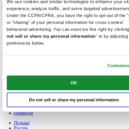
Выбрать страну/регион
We use cookies and similar technologies to enhance your sit
Переключатель языка
experience, analyze traffic, and serve targeted advertisemen
Under the CCPA/CPRA, you have the right to opt-out of the "
France
Австрия
or "sharing" of your personal information for cross-context
Бельгия
behavioral advertising. You can exercise this right by clicking
Dutch
not sell or share my personal information
" or by adjusting
Français
preferences below.
Великобритания
Германия
Дания
Ирландия
Customiz
Испания
Китай
English
OK
简体中文
Люксембург
English
Do not sell or share my personal information
Français
Нидерланды
Норвегия
Польша
Россия