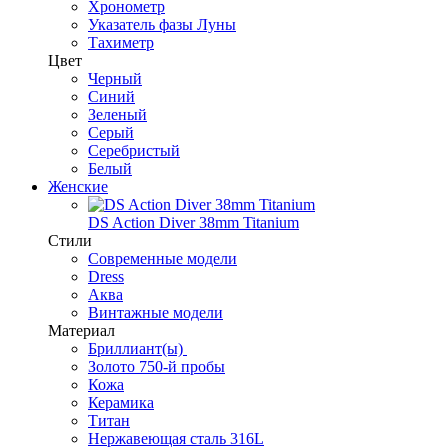
Хронометр
Указатель фазы Луны
Тахиметр
Цвет
Черный
Синий
Зеленый
Серый
Серебристый
Белый
Женские
DS Action Diver 38mm Titanium
Стили
Современные модели
Dress
Аква
Винтажные модели
Материал
Бриллиант(ы)
Золото 750-й пробы
Кожа
Керамика
Титан
Нержавеющая сталь 316L