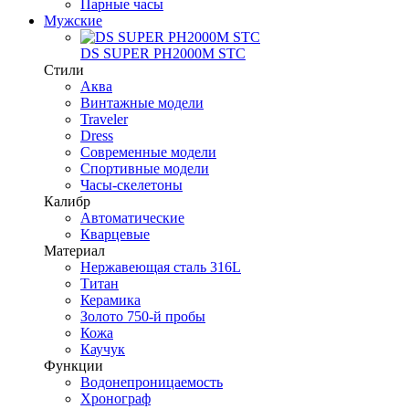
Парные часы
Мужские
DS SUPER PH2000M STC
Стили
Аква
Винтажные модели
Traveler
Dress
Современные модели
Спортивные модели
Часы-скелетоны
Калибр
Автоматические
Кварцевые
Материал
Нержавеющая сталь 316L
Титан
Керамика
Золото 750-й пробы
Кожа
Каучук
Функции
Водонепроницаемость
Хронограф