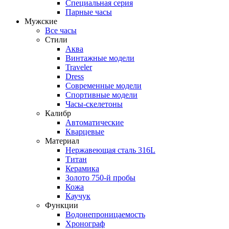
Специальная серия
Парные часы
Мужские
Все часы
Стили
Аква
Винтажные модели
Traveler
Dress
Современные модели
Спортивные модели
Часы-скелетоны
Калибр
Автоматические
Кварцевые
Материал
Нержавеющая сталь 316L
Титан
Керамика
Золото 750-й пробы
Кожа
Каучук
Функции
Водонепроницаемость
Хронограф