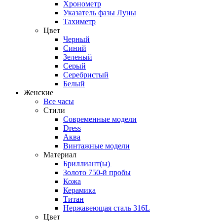
Хронометр
Указатель фазы Луны
Тахиметр
Цвет
Черный
Синий
Зеленый
Серый
Серебристый
Белый
Женские
Все часы
Стили
Современные модели
Dress
Аква
Винтажные модели
Материал
Бриллиант(ы)
Золото 750-й пробы
Кожа
Керамика
Титан
Нержавеющая сталь 316L
Цвет