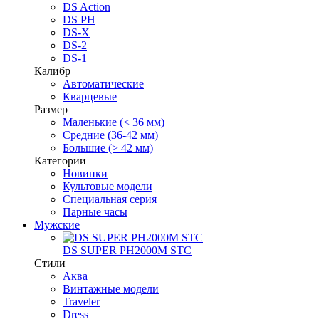
DS Action
DS PH
DS-X
DS-2
DS-1
Калибр
Автоматические
Кварцевые
Размер
Маленькие (< 36 мм)
Средние (36-42 мм)
Большие (> 42 мм)
Категории
Новинки
Культовые модели
Специальная серия
Парные часы
Мужские
DS SUPER PH2000M STC
Стили
Аква
Винтажные модели
Traveler
Dress