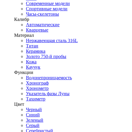
Современные модели
Спортивные модели
Часы-скелетоны
Калибр
Автоматические
Кварцевые
Материал
Нержавеющая сталь 316L
Титан
Керамика
Золото 750-й пробы
Кожа
Каучук
Функции
Водонепроницаемость
Хронограф
Хронометр
Указатель фазы Луны
Тахиметр
Цвет
Черный
Синий
Зеленый
Серый
Серебристый