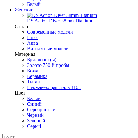
Белый
Женские
DS Action Diver 38mm Titanium
Стили
Современные модели
Dress
Аква
Винтажные модели
Материал
Бриллиант(ы)
Золото 750-й пробы
Кожа
Керамика
Титан
Нержавеющая сталь 316L
Цвет
Белый
Синий
Серебристый
Черный
Зеленый
Серый