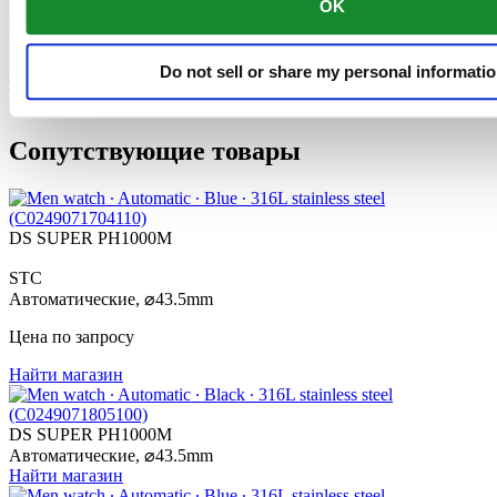
Часовой механизм этих часов оснащен пружиной баланса
OK
Nivachron™. Инновационный материал этой детали был
разработан для повышения устойчивости к воздействию
магнитных полей. Эта важная деталь вносит долгосрочный
Do not sell or share my personal informati
вклад в надежность, помехоустойчивость и точность хода
часов.
Сопутствующие товары
DS SUPER PH1000M
STC
Автоматические,
⌀
43.5mm
Цена по запросу
Найти магазин
DS SUPER PH1000M
Автоматические,
⌀
43.5mm
Найти магазин