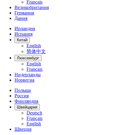
Français
Великобритания
Германия
Дания
Ирландия
Испания
Китай
English
简体中文
Люксембург
English
Français
Нидерланды
Норвегия
Польша
Россия
Финляндия
Швейцария
Deutsch
Français
English
Швеция