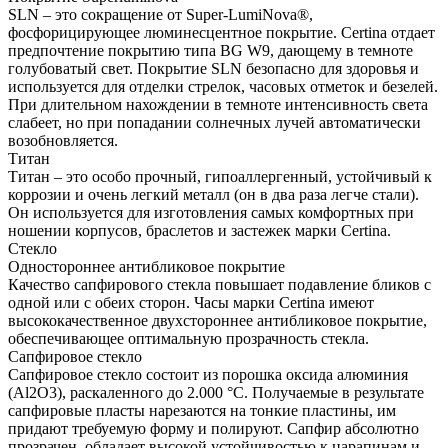
SLN – это сокращение от Super-LumiNova®,
фосфорицирующее люминесцентное покрытие. Certina отдает
предпочтение покрытию типа BG W9, дающему в темноте
голубоватый свет. Покрытие SLN безопасно для здоровья и
используется для отделки стрелок, часовых отметок и безелей.
При длительном нахождении в темноте интенсивность света
слабеет, но при попадании солнечных лучей автоматически
возобновляется.
Титан
Титан – это особо прочный, гипоаллергенный, устойчивый к
коррозии и очень легкий металл (он в два раза легче стали).
Он используется для изготовления самых комфортных при
ношении корпусов, браслетов и застежек марки Certina.
Стекло
Одностороннее антибликовое покрытие
Качество сапфирового стекла повышает подавление бликов с
одной или с обеих сторон. Часы марки Certina имеют
высококачественное двухстороннее антибликовое покрытие,
обеспечивающее оптимальную прозрачность стекла.
Сапфировое стекло
Сапфировое стекло состоит из порошка оксида алюминия
(Al2O3), раскаленного до 2.000 °C. Получаемые в результате
сапфировые пласты нарезаются на тонкие пластины, им
придают требуемую форму и полируют. Сапфир абсолютно
прозрачен, обладает высокой устойчивостью к царапинам и