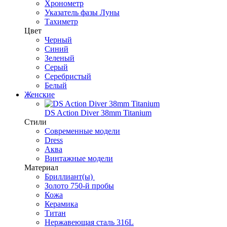
Хронометр
Указатель фазы Луны
Тахиметр
Цвет
Черный
Синий
Зеленый
Серый
Серебристый
Белый
Женские
DS Action Diver 38mm Titanium
Стили
Современные модели
Dress
Аква
Винтажные модели
Материал
Бриллиант(ы)
Золото 750-й пробы
Кожа
Керамика
Титан
Нержавеющая сталь 316L