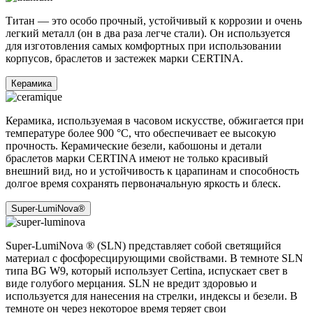
Титан ― это особо прочный, устойчивый к коррозии и очень
легкий металл (он в два раза легче стали). Он используется
для изготовления самых комфортных при использовании
корпусов, браслетов и застежек марки CERTINA.
Керамика
Керамика, используемая в часовом искусстве, обжигается при
температуре более 900 °C, что обеспечивает ее высокую
прочность. Керамические безели, кабошоны и детали
браслетов марки CERTINA имеют не только красивый
внешний вид, но и устойчивость к царапинам и способность
долгое время сохранять первоначальную яркость и блеск.
Super-LumiNova®
Super-LumiNova ® (SLN) представляет собой cветящийся
материал с фосфоресцирующими свойствами. В темноте SLN
типа BG W9, который использует Certina, испускает свет в
виде голубого мерцания. SLN не вредит здоровью и
используется для нанесения на стрелки, индексы и безели. В
темноте он через некоторое время теряет свои