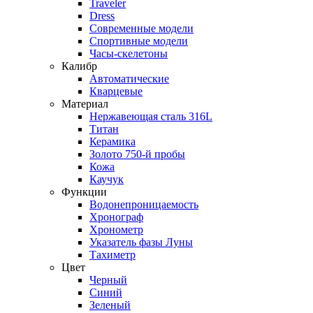
Traveler
Dress
Современные модели
Спортивные модели
Часы-скелетоны
Калибр
Автоматические
Кварцевые
Материал
Нержавеющая сталь 316L
Титан
Керамика
Золото 750-й пробы
Кожа
Каучук
Функции
Водонепроницаемость
Хронограф
Хронометр
Указатель фазы Луны
Тахиметр
Цвет
Черный
Синий
Зеленый