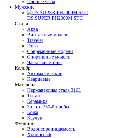
Парные часы
Мужские
DS SUPER PH2000M STC
Стили
Аква
Винтажные модели
Traveler
Dress
Современные модели
Спортивные модели
Часы-скелетоны
Калибр
Автоматические
Кварцевые
Материал
Нержавеющая сталь 316L
Титан
Керамика
Золото 750-й пробы
Кожа
Каучук
Функции
Водонепроницаемость
Хронограф