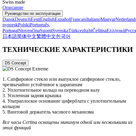
Swiss made
Описание
Руководство по эксплуатации
Dansk
Deutsch
Eesti
English
Español
Français
Italiano
Magyar
Nederland
nynorsk
Polski
Português,
Portugal
Slovenčina
Suomi
Svenska
Türkçe
zh
zht
Čeština
Ελληνικά
Русс
日本語
简体中文
繁體中文
한국어
ТЕХНИЧЕСКИЕ ХАРАКТЕРИСТИКИ
DS Concept
1. Сапфировое стекло или выпуклое сапфировое стекло,
чрезвычайно устойчивое к царапинам
2. Уплотнительное кольцо на переводном валу
3. Усиленная задняя крышка
4. Ультраплоское основание циферблата с уплотнительным
кольцом
5. Винтовой держатель часового механизма
Все часы Certina оснащены минимум одной или несколькими из
этих функций