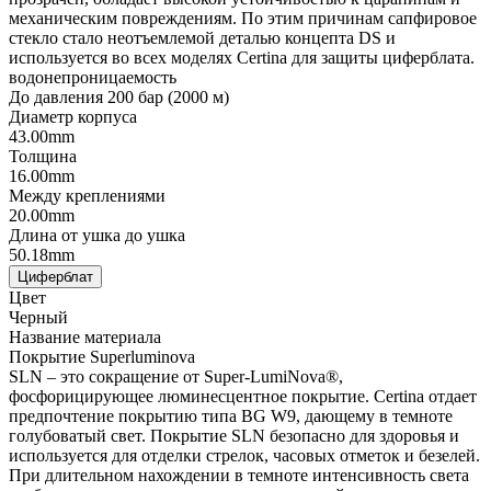
механическим повреждениям. По этим причинам сапфировое
стекло стало неотъемлемой деталью концепта DS и
используется во всех моделях Certina для защиты циферблата.
водонепроницаемость
До давления 200 бар (2000 м)
Диаметр корпуса
43.00mm
Толщина
16.00mm
Между креплениями
20.00mm
Длина от ушка до ушка
50.18mm
Циферблат
Цвет
Черный
Название материала
Покрытие Superluminova
SLN – это сокращение от Super-LumiNova®,
фосфорицирующее люминесцентное покрытие. Certina отдает
предпочтение покрытию типа BG W9, дающему в темноте
голубоватый свет. Покрытие SLN безопасно для здоровья и
используется для отделки стрелок, часовых отметок и безелей.
При длительном нахождении в темноте интенсивность света