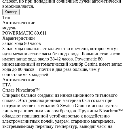
слабеет, но при попадании солнечных лучей автоматически
возобновляется.
Калибр
Тип
Автоматические
модель
POWERMATIC 80.611
Характеристики
Запас хода 80 часов
Запас хода показывает количество времени, которое могут
идти механические часы без подзавода. Большинство часов
имеют запас хода около 38-42 часов. Powermatic 80,
инновационный автоматический калибр Certina имеет запас
хода до 80 часов – почти в два раза больше, чем у
сопоставимых моделей.
Автоматические
ETA
Сплав Nivachron™
Спирали баланса созданы из инновационного титанового
сплава. Этот революционный материал был создан при
сотрудничестве с компанией Swatch Group и используется
лишь ограниченным числом брендов. Пружины Nivachron™
обладают повышенной устойчивостью к воздействию
электромагнитных полей, ударам, старению материалов,
экстремальному перепаду температур, выводят часы на