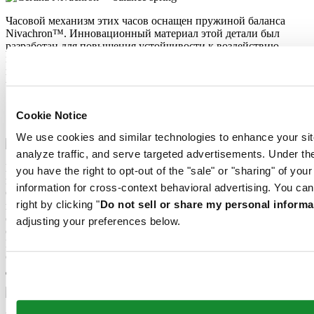
Часовой механизм этих часов оснащен пружиной баланса
Nivachron™. Инновационный материал этой детали был
разработан для повышения устойчивости к воздействию
магнитных полей. Эта важная деталь вносит долгосрочный
вклад в надежность, помехоустойчивость и точность хода
часов.
Extreme Shock Resistance
Cookie Notice
Пружина баланса Nivachron™
We use cookies and similar technologies to enhance your sit
analyze traffic, and serve targeted advertisements. Under
Последняя версия системы «DS» ― результат масштабных
you have the right to opt-out of the "sale" or "sharing" of you
исследований в области ударопрочности наручных часов.
information for cross-context behavioral advertising. You can
Современное оборудование и всесторонние испытания
right by clicking "
Do not sell or share my personal informa
позволили разработать сверхпрочную конструкцию, в
очередной раз ставшую эталонной. В чем секрет успеха новой
adjusting your preferences below.
системы «DS Concept Extreme Shock Resistance»?
Проверенные временем характеристики классической
системы двойной надежности в сочетании с тремя
дополнительными функциями.