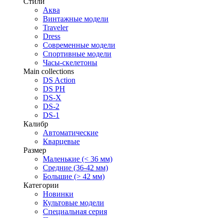
Стили
Аква
Винтажные модели
Traveler
Dress
Современные модели
Спортивные модели
Часы-скелетоны
Main collections
DS Action
DS PH
DS-X
DS-2
DS-1
Калибр
Автоматические
Кварцевые
Размер
Маленькие (< 36 мм)
Средние (36-42 мм)
Большие (> 42 мм)
Категории
Новинки
Культовые модели
Специальная серия