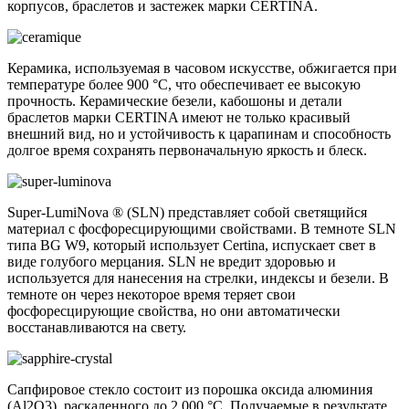
корпусов, браслетов и застежек марки CERTINA.
Керамика, используемая в часовом искусстве, обжигается при
температуре более 900 °C, что обеспечивает ее высокую
прочность. Керамические безели, кабошоны и детали
браслетов марки CERTINA имеют не только красивый
внешний вид, но и устойчивость к царапинам и способность
долгое время сохранять первоначальную яркость и блеск.
Super-LumiNova ® (SLN) представляет собой cветящийся
материал с фосфоресцирующими свойствами. В темноте SLN
типа BG W9, который использует Certina, испускает свет в
виде голубого мерцания. SLN не вредит здоровью и
используется для нанесения на стрелки, индексы и безели. В
темноте он через некоторое время теряет свои
фосфоресцирующие свойства, но они автоматически
восстанавливаются на свету.
Сапфировое стекло состоит из порошка оксида алюминия
(Al2O3), раскаленного до 2.000 °C. Получаемые в результате