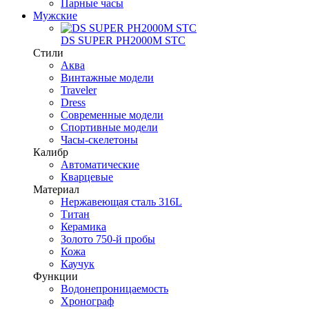
Парные часы
Мужские
DS SUPER PH2000M STC
Стили
Аква
Винтажные модели
Traveler
Dress
Современные модели
Спортивные модели
Часы-скелетоны
Калибр
Автоматические
Кварцевые
Материал
Нержавеющая сталь 316L
Титан
Керамика
Золото 750-й пробы
Кожа
Каучук
Функции
Водонепроницаемость
Хронограф