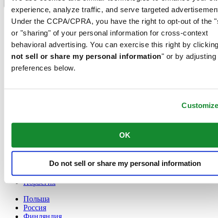
Переключатель языка
experience, analyze traffic, and serve targeted advertisemen
France
Under the CCPA/CPRA, you have the right to opt-out of the "
Австрия
or "sharing" of your personal information for cross-context
Бельгия
behavioral advertising. You can exercise this right by clicking
Dutch
not sell or share my personal information
Français
" or by adjusting
Великобритания
preferences below.
Германия
Дания
Ирландия
Customiz
Испания
Китай
English
OK
简体中文
Люксембург
English
Do not sell or share my personal information
Français
Нидерланды
Норвегия
Польша
Россия
Финляндия