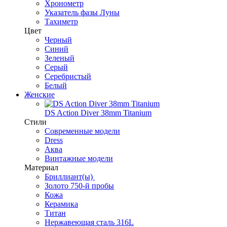
Хронометр
Указатель фазы Луны
Тахиметр
Цвет
Черный
Синий
Зеленый
Серый
Серебристый
Белый
Женские
DS Action Diver 38mm Titanium
Стили
Современные модели
Dress
Аква
Винтажные модели
Материал
Бриллиант(ы)
Золото 750-й пробы
Кожа
Керамика
Титан
Нержавеющая сталь 316L