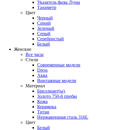
Указатель фазы Луны
Тахиметр
Цвет
Черный
Синий
Зеленый
Серый
Серебристый
Белый
Женские
Все часы
Стили
Современные модели
Dress
Аква
Винтажные модели
Материал
Бриллиант(ы)
Золото 750-й пробы
Кожа
Керамика
Титан
Нержавеющая сталь 316L
Цвет
Белый