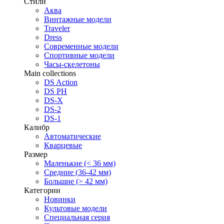
Стили
Аква
Винтажные модели
Traveler
Dress
Современные модели
Спортивные модели
Часы-скелетоны
Main collections
DS Action
DS PH
DS-X
DS-2
DS-1
Калибр
Автоматические
Кварцевые
Размер
Маленькие (< 36 мм)
Средние (36-42 мм)
Большие (> 42 мм)
Категории
Новинки
Культовые модели
Специальная серия