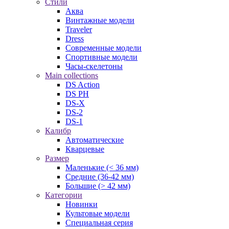
Стили
Аква
Винтажные модели
Traveler
Dress
Современные модели
Спортивные модели
Часы-скелетоны
Main collections
DS Action
DS PH
DS-X
DS-2
DS-1
Калибр
Автоматические
Кварцевые
Размер
Маленькие (< 36 мм)
Средние (36-42 мм)
Большие (> 42 мм)
Категории
Новинки
Культовые модели
Специальная серия