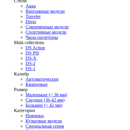
Стили
Аква
Винтажные модели
Traveler
Dress
Современные модели
Спортивные модели
Часы-скелетоны
Main collections
DS Action
DS PH
DS-X
DS-2
DS-1
Калибр
Автоматические
Кварцевые
Размер
Маленькие (< 36 мм)
Средние (36-42 мм)
Большие (> 42 мм)
Категории
Новинки
Культовые модели
Специальная серия