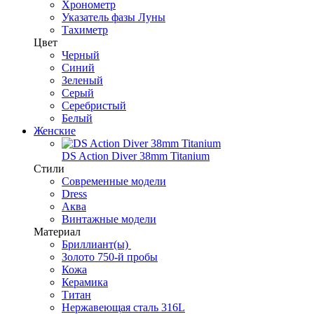
Хронометр
Указатель фазы Луны
Тахиметр
Цвет
Черный
Синий
Зеленый
Серый
Серебристый
Белый
Женские
DS Action Diver 38mm Titanium
Стили
Современные модели
Dress
Аква
Винтажные модели
Материал
Бриллиант(ы)
Золото 750-й пробы
Кожа
Керамика
Титан
Нержавеющая сталь 316L