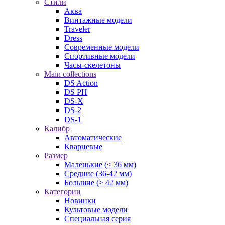
Стили
Аква
Винтажные модели
Traveler
Dress
Современные модели
Спортивные модели
Часы-скелетоны
Main collections
DS Action
DS PH
DS-X
DS-2
DS-1
Калибр
Автоматические
Кварцевые
Размер
Маленькие (< 36 мм)
Средние (36-42 мм)
Большие (> 42 мм)
Категории
Новинки
Культовые модели
Специальная серия