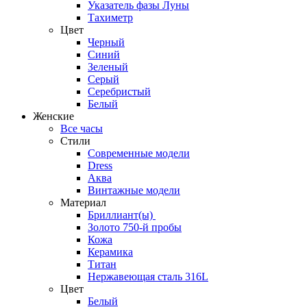
Указатель фазы Луны
Тахиметр
Цвет
Черный
Синий
Зеленый
Серый
Серебристый
Белый
Женские
Все часы
Стили
Современные модели
Dress
Аква
Винтажные модели
Материал
Бриллиант(ы)
Золото 750-й пробы
Кожа
Керамика
Титан
Нержавеющая сталь 316L
Цвет
Белый