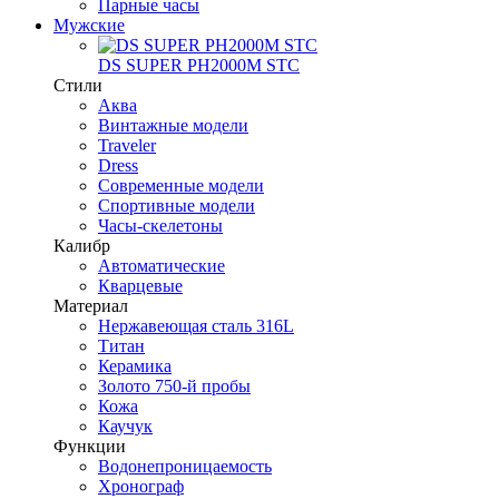
Парные часы
Мужские
DS SUPER PH2000M STC
Стили
Аква
Винтажные модели
Traveler
Dress
Современные модели
Спортивные модели
Часы-скелетоны
Калибр
Автоматические
Кварцевые
Материал
Нержавеющая сталь 316L
Титан
Керамика
Золото 750-й пробы
Кожа
Каучук
Функции
Водонепроницаемость
Хронограф