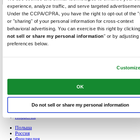
Переключатель языка
experience, analyze traffic, and serve targeted advertisemen
France
Under the CCPA/CPRA, you have the right to opt-out of the "
Австрия
or "sharing" of your personal information for cross-context
Бельгия
behavioral advertising. You can exercise this right by clicking
Dutch
not sell or share my personal information
Français
" or by adjusting
Великобритания
preferences below.
Германия
Дания
Ирландия
Customiz
Испания
Китай
English
OK
简体中文
Люксембург
English
Do not sell or share my personal information
Français
Нидерланды
Норвегия
Польша
Россия
Финляндия