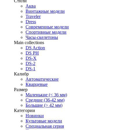
Стили
Аква
Винтажные модели
Traveler
Dress
Современные модели
Спортивные модели
Часы-скелетоны
Main collections
DS Action
DS PH
DS-X
DS-2
DS-1
Калибр
Автоматические
Кварцевые
Размер
Маленькие (< 36 мм)
Средние (36-42 мм)
Большие (> 42 мм)
Категории
Новинки
Культовые модели
Специальная серия