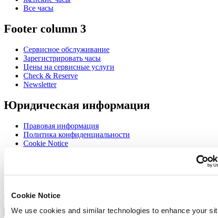
Все часы
Footer column 3
Сервисное обслуживание
Зарегистрировать часы
Цены на сервисные услуги
Check & Reserve
Newsletter
Юридическая информация
Правовая информация
Политика конфиденциальности
Cookie Notice
Join the CERTINA club
Sign up to receive exclusive offers and product reviews
Sign up
Cookie Notice
Выбрать страну/регион
We use cookies and similar technologies to enhance your sit
Переключатель языка