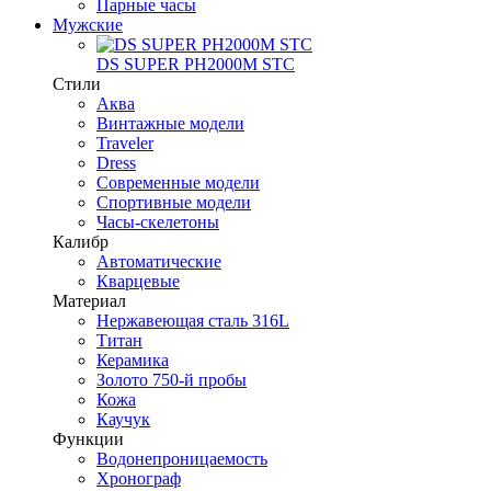
Парные часы
Мужские
DS SUPER PH2000M STC
Стили
Аква
Винтажные модели
Traveler
Dress
Современные модели
Спортивные модели
Часы-скелетоны
Калибр
Автоматические
Кварцевые
Материал
Нержавеющая сталь 316L
Титан
Керамика
Золото 750-й пробы
Кожа
Каучук
Функции
Водонепроницаемость
Хронограф