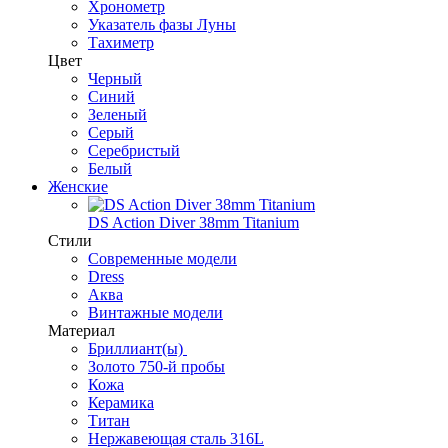
Хронометр
Указатель фазы Луны
Тахиметр
Цвет
Черный
Синий
Зеленый
Серый
Серебристый
Белый
Женские
DS Action Diver 38mm Titanium
Стили
Современные модели
Dress
Аква
Винтажные модели
Материал
Бриллиант(ы)
Золото 750-й пробы
Кожа
Керамика
Титан
Нержавеющая сталь 316L