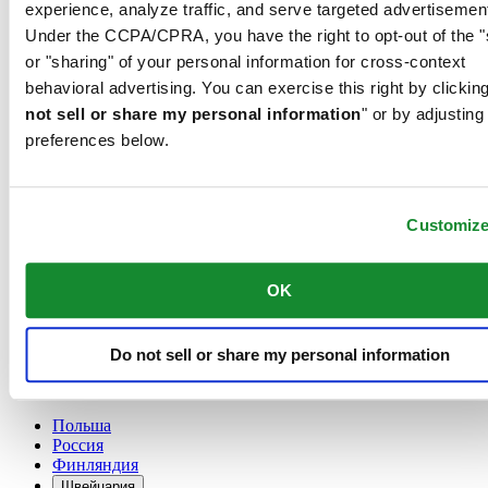
experience, analyze traffic, and serve targeted advertisemen
France
Under the CCPA/CPRA, you have the right to opt-out of the "
Австрия
or "sharing" of your personal information for cross-context
Бельгия
Dutch
behavioral advertising. You can exercise this right by clicking
Français
not sell or share my personal information
" or by adjusting
Великобритания
preferences below.
Германия
Дания
Ирландия
Испания
Customiz
Китай
English
简体中文
OK
Люксембург
English
Français
Do not sell or share my personal information
Нидерланды
Норвегия
Польша
Россия
Финляндия
Швейцария