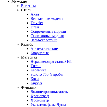
Мужские
Все часы
Стили
Аква
Винтажные модели
Traveler
Dress
Современные модели
Спортивные модели
Часы-скелетоны
Калибр
Автоматические
Кварцевые
Материал
Нержавеющая сталь 316L
Титан
Керамика
Золото 750-й пробы
Кожа
Каучук
Функции
Водонепроницаемость
Хронограф
Хронометр
Указатель фазы Луны