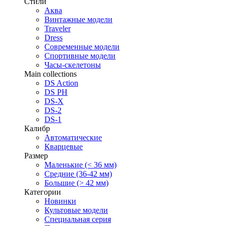
Стили
Аква
Винтажные модели
Traveler
Dress
Современные модели
Спортивные модели
Часы-скелетоны
Main collections
DS Action
DS PH
DS-X
DS-2
DS-1
Калибр
Автоматические
Кварцевые
Размер
Маленькие (< 36 мм)
Средние (36-42 мм)
Большие (> 42 мм)
Категории
Новинки
Культовые модели
Специальная серия