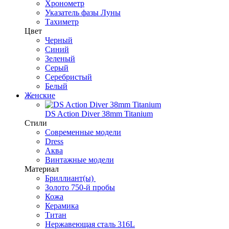
Хронометр
Указатель фазы Луны
Тахиметр
Цвет
Черный
Синий
Зеленый
Серый
Серебристый
Белый
Женские
DS Action Diver 38mm Titanium
Стили
Современные модели
Dress
Аква
Винтажные модели
Материал
Бриллиант(ы)
Золото 750-й пробы
Кожа
Керамика
Титан
Нержавеющая сталь 316L