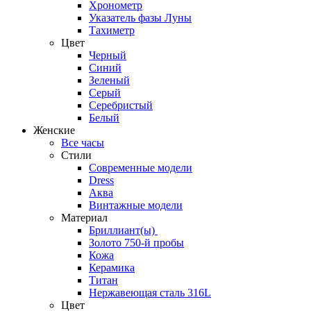
Хронометр
Указатель фазы Луны
Тахиметр
Цвет
Черный
Синий
Зеленый
Серый
Серебристый
Белый
Женские
Все часы
Стили
Современные модели
Dress
Аква
Винтажные модели
Материал
Бриллиант(ы)
Золото 750-й пробы
Кожа
Керамика
Титан
Нержавеющая сталь 316L
Цвет