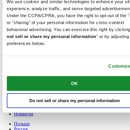
Выбрать страну/регион
We use cookies and similar technologies to enhance your sit
Переключатель языка
experience, analyze traffic, and serve targeted advertisemen
Under the CCPA/CPRA, you have the right to opt-out of the "
France
Австрия
or "sharing" of your personal information for cross-context
Бельгия
behavioral advertising. You can exercise this right by clicking
Dutch
not sell or share my personal information
" or by adjusting
Français
preferences below.
Великобритания
Германия
Дания
Ирландия
Customiz
Испания
Китай
English
OK
简体中文
Люксембург
English
Do not sell or share my personal information
Français
Нидерланды
Норвегия
Польша
Россия