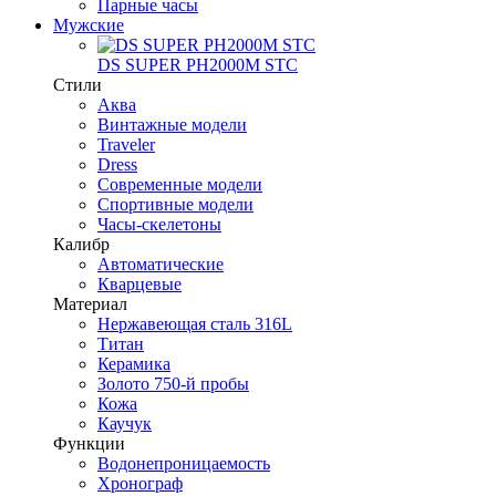
Парные часы
Мужские
DS SUPER PH2000M STC
Стили
Аква
Винтажные модели
Traveler
Dress
Современные модели
Спортивные модели
Часы-скелетоны
Калибр
Автоматические
Кварцевые
Материал
Нержавеющая сталь 316L
Титан
Керамика
Золото 750-й пробы
Кожа
Каучук
Функции
Водонепроницаемость
Хронограф