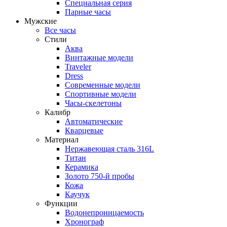
Специальная серия
Парные часы
Мужские
Все часы
Стили
Аква
Винтажные модели
Traveler
Dress
Современные модели
Спортивные модели
Часы-скелетоны
Калибр
Автоматические
Кварцевые
Материал
Нержавеющая сталь 316L
Титан
Керамика
Золото 750-й пробы
Кожа
Каучук
Функции
Водонепроницаемость
Хронограф