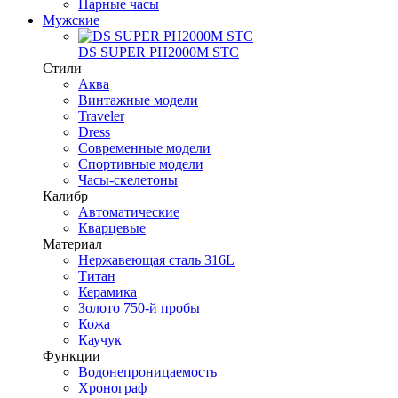
Парные часы
Мужские
DS SUPER PH2000M STC
Стили
Аква
Винтажные модели
Traveler
Dress
Современные модели
Спортивные модели
Часы-скелетоны
Калибр
Автоматические
Кварцевые
Материал
Нержавеющая сталь 316L
Титан
Керамика
Золото 750-й пробы
Кожа
Каучук
Функции
Водонепроницаемость
Хронограф