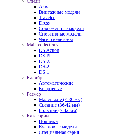
Стили
Аква
Винтажные модели
Traveler
Dress
Современные модели
Спортивные модели
Часы-скелетоны
Main collections
DS Action
DS PH
DS-X
DS-2
DS-1
Калибр
Автоматические
Кварцевые
Размер
Маленькие (< 36 мм)
Средние (36-42 мм)
Большие (> 42 мм)
Категории
Новинки
Культовые модели
Специальная серия