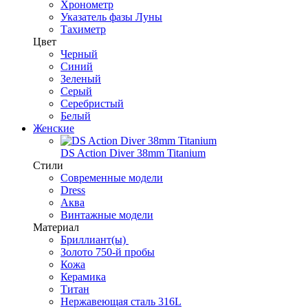
Хронометр
Указатель фазы Луны
Тахиметр
Цвет
Черный
Синий
Зеленый
Серый
Серебристый
Белый
Женские
DS Action Diver 38mm Titanium
Стили
Современные модели
Dress
Аква
Винтажные модели
Материал
Бриллиант(ы)
Золото 750-й пробы
Кожа
Керамика
Титан
Нержавеющая сталь 316L