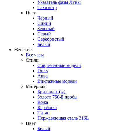
Указатель фазы Луны
Тахиметр
Цвет
Черный
Синий
Зеленый
Серый
Серебристый
Белый
Женские
Все часы
Стили
Современные модели
Dress
Аква
Винтажные модели
Материал
Бриллиант(ы)
Золото 750-й пробы
Кожа
Керамика
Титан
Нержавеющая сталь 316L
Цвет
Белый