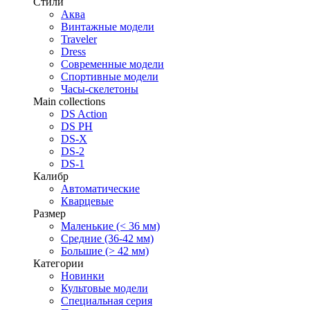
Стили
Аква
Винтажные модели
Traveler
Dress
Современные модели
Спортивные модели
Часы-скелетоны
Main collections
DS Action
DS PH
DS-X
DS-2
DS-1
Калибр
Автоматические
Кварцевые
Размер
Маленькие (< 36 мм)
Средние (36-42 мм)
Большие (> 42 мм)
Категории
Новинки
Культовые модели
Специальная серия