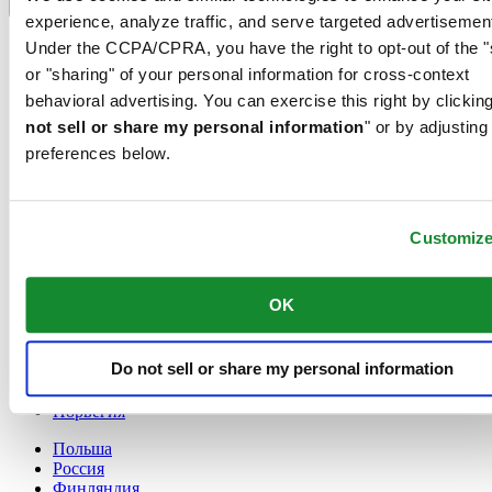
Переключатель языка
experience, analyze traffic, and serve targeted advertisemen
France
Under the CCPA/CPRA, you have the right to opt-out of the "
Австрия
or "sharing" of your personal information for cross-context
Бельгия
behavioral advertising. You can exercise this right by clicking
Dutch
not sell or share my personal information
Français
" or by adjusting
Великобритания
preferences below.
Германия
Дания
Ирландия
Customiz
Испания
Китай
English
OK
简体中文
Люксембург
English
Do not sell or share my personal information
Français
Нидерланды
Норвегия
Польша
Россия
Финляндия