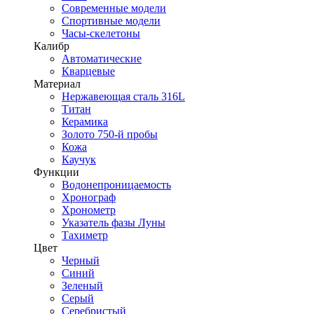
Современные модели
Спортивные модели
Часы-скелетоны
Калибр
Автоматические
Кварцевые
Материал
Нержавеющая сталь 316L
Титан
Керамика
Золото 750-й пробы
Кожа
Каучук
Функции
Водонепроницаемость
Хронограф
Хронометр
Указатель фазы Луны
Тахиметр
Цвет
Черный
Синий
Зеленый
Серый
Серебристый