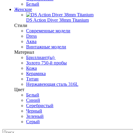
Белый
Женские
DS Action Diver 38mm Titanium
Стили
Современные модели
Dress
Аква
Винтажные модели
Материал
Бриллиант(ы)
Золото 750-й пробы
Кожа
Керамика
Титан
Нержавеющая сталь 316L
Цвет
Белый
Синий
Серебристый
Черный
Зеленый
Серый