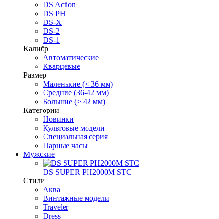
DS Action
DS PH
DS-X
DS-2
DS-1
Калибр
Автоматические
Кварцевые
Размер
Маленькие (< 36 мм)
Средние (36-42 мм)
Большие (> 42 мм)
Категории
Новинки
Культовые модели
Специальная серия
Парные часы
Мужские
DS SUPER PH2000M STC
Стили
Аква
Винтажные модели
Traveler
Dress