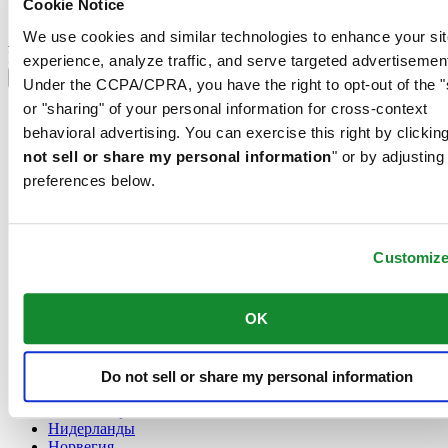
Cookie Notice
Sign up to receive exclusive offers and product reviews
We use cookies and similar technologies to enhance your sit
Sign up
Выбрать страну/регион
experience, analyze traffic, and serve targeted advertisemen
Переключатель языка
Under the CCPA/CPRA, you have the right to opt-out of the "
or "sharing" of your personal information for cross-context
France
Австрия
behavioral advertising. You can exercise this right by clicking
Бельгия
not sell or share my personal information
" or by adjusting
Dutch
preferences below.
Français
Великобритания
Германия
Дания
Customiz
Ирландия
Испания
Китай
OK
English
简体中文
Люксембург
Do not sell or share my personal information
English
Français
Нидерланды
Норвегия