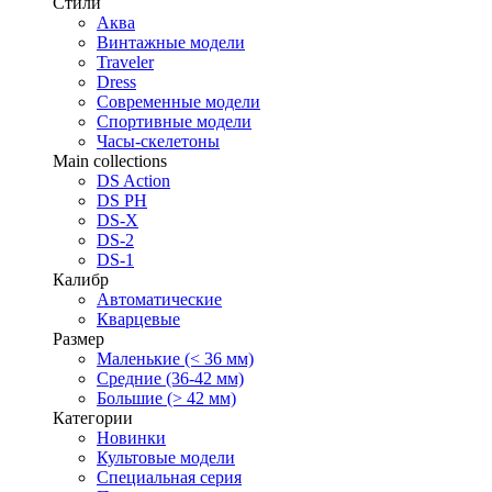
Стили
Аква
Винтажные модели
Traveler
Dress
Современные модели
Спортивные модели
Часы-скелетоны
Main collections
DS Action
DS PH
DS-X
DS-2
DS-1
Калибр
Автоматические
Кварцевые
Размер
Маленькие (< 36 мм)
Средние (36-42 мм)
Большие (> 42 мм)
Категории
Новинки
Культовые модели
Специальная серия