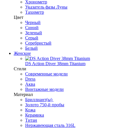
Хронометр
Указатель фазы Луны
Тахиметр
Цвет
Черный
Синий
Зеленый
Серый
Серебристый
Белый
Женские
DS Action Diver 38mm Titanium
Стили
Современные модели
Dress
Аква
Винтажные модели
Материал
Бриллиант(ы)
Золото 750-й пробы
Кожа
Керамика
Титан
Нержавеющая сталь 316L