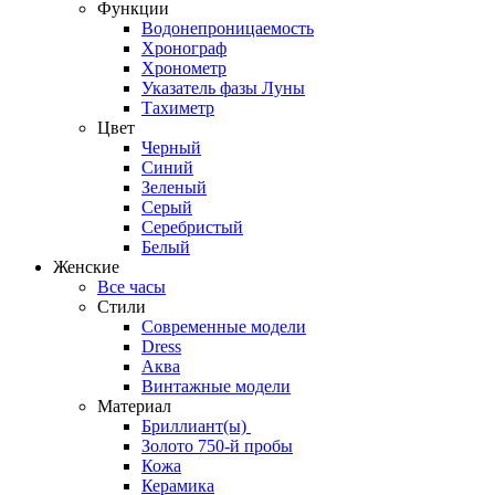
Функции
Водонепроницаемость
Хронограф
Хронометр
Указатель фазы Луны
Тахиметр
Цвет
Черный
Синий
Зеленый
Серый
Серебристый
Белый
Женские
Все часы
Стили
Современные модели
Dress
Аква
Винтажные модели
Материал
Бриллиант(ы)
Золото 750-й пробы
Кожа
Керамика