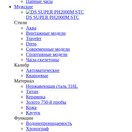
Парные часы
Мужские
DS SUPER PH2000M STC
Стили
Аква
Винтажные модели
Traveler
Dress
Современные модели
Спортивные модели
Часы-скелетоны
Калибр
Автоматические
Кварцевые
Материал
Нержавеющая сталь 316L
Титан
Керамика
Золото 750-й пробы
Кожа
Каучук
Функции
Водонепроницаемость
Хронограф