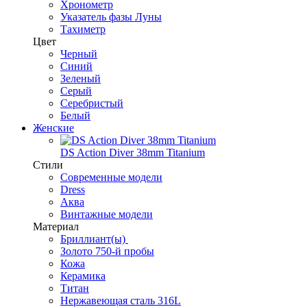
Хронометр
Указатель фазы Луны
Тахиметр
Цвет
Черный
Синий
Зеленый
Серый
Серебристый
Белый
Женские
DS Action Diver 38mm Titanium
Стили
Современные модели
Dress
Аква
Винтажные модели
Материал
Бриллиант(ы)
Золото 750-й пробы
Кожа
Керамика
Титан
Нержавеющая сталь 316L