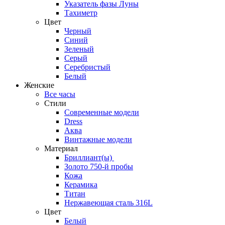
Указатель фазы Луны
Тахиметр
Цвет
Черный
Синий
Зеленый
Серый
Серебристый
Белый
Женские
Все часы
Стили
Современные модели
Dress
Аква
Винтажные модели
Материал
Бриллиант(ы)
Золото 750-й пробы
Кожа
Керамика
Титан
Нержавеющая сталь 316L
Цвет
Белый