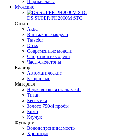
Парные часы
Мужские
DS SUPER PH2000M STC
Стили
Аква
Винтажные модели
Traveler
Dress
Современные модели
Спортивные модели
Часы-скелетоны
Калибр
Автоматические
Кварцевые
Материал
Нержавеющая сталь 316L
Титан
Керамика
Золото 750-й пробы
Кожа
Каучук
Функции
Водонепроницаемость
Хронограф