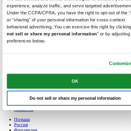
Переключатель языка
experience, analyze traffic, and serve targeted advertisemen
France
Under the CCPA/CPRA, you have the right to opt-out of the "
Австрия
or "sharing" of your personal information for cross-context
Бельгия
behavioral advertising. You can exercise this right by clicking
Dutch
not sell or share my personal information
Français
" or by adjusting
Великобритания
preferences below.
Германия
Дания
Ирландия
Customiz
Испания
Китай
English
OK
简体中文
Люксембург
English
Do not sell or share my personal information
Français
Нидерланды
Норвегия
Польша
Россия
Финляндия