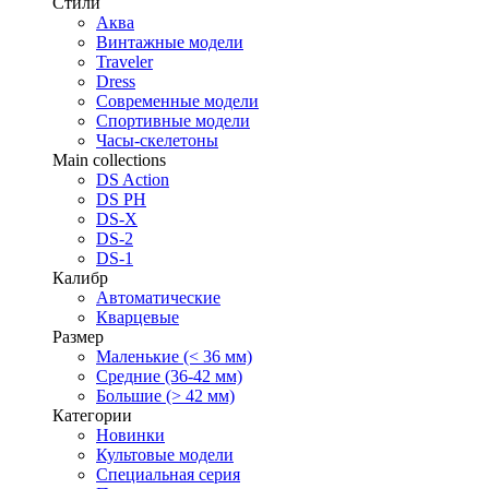
Стили
Аква
Винтажные модели
Traveler
Dress
Современные модели
Спортивные модели
Часы-скелетоны
Main collections
DS Action
DS PH
DS-X
DS-2
DS-1
Калибр
Автоматические
Кварцевые
Размер
Маленькие (< 36 мм)
Средние (36-42 мм)
Большие (> 42 мм)
Категории
Новинки
Культовые модели
Специальная серия