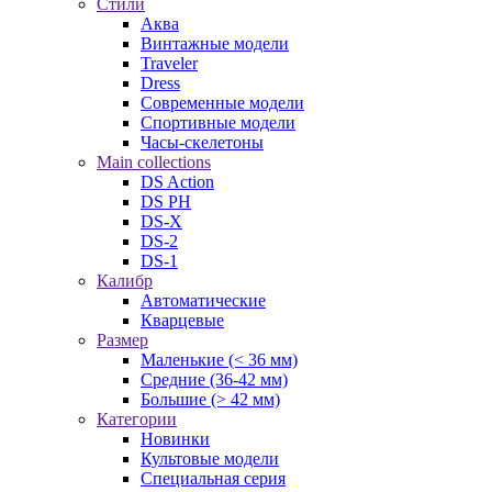
Стили
Аква
Винтажные модели
Traveler
Dress
Современные модели
Спортивные модели
Часы-скелетоны
Main collections
DS Action
DS PH
DS-X
DS-2
DS-1
Калибр
Автоматические
Кварцевые
Размер
Маленькие (< 36 мм)
Средние (36-42 мм)
Большие (> 42 мм)
Категории
Новинки
Культовые модели
Специальная серия