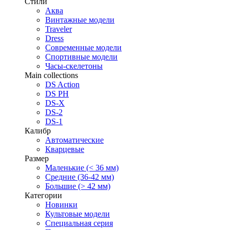
Стили
Аква
Винтажные модели
Traveler
Dress
Современные модели
Спортивные модели
Часы-скелетоны
Main collections
DS Action
DS PH
DS-X
DS-2
DS-1
Калибр
Автоматические
Кварцевые
Размер
Маленькие (< 36 мм)
Средние (36-42 мм)
Большие (> 42 мм)
Категории
Новинки
Культовые модели
Специальная серия