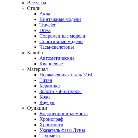
Все часы
Стили
Аква
Винтажные модели
Traveler
Dress
Современные модели
Спортивные модели
Часы-скелетоны
Калибр
Автоматические
Кварцевые
Материал
Нержавеющая сталь 316L
Титан
Керамика
Золото 750-й пробы
Кожа
Каучук
Функции
Водонепроницаемость
Хронограф
Хронометр
Указатель фазы Луны
Тахиметр