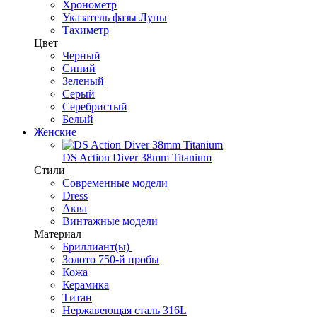
Хронометр
Указатель фазы Луны
Тахиметр
Цвет
Черный
Синий
Зеленый
Серый
Серебристый
Белый
Женские
DS Action Diver 38mm Titanium
Стили
Современные модели
Dress
Аква
Винтажные модели
Материал
Бриллиант(ы)
Золото 750-й пробы
Кожа
Керамика
Титан
Нержавеющая сталь 316L