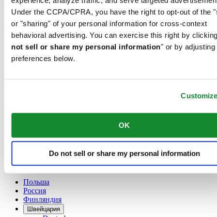
experience, analyze traffic, and serve targeted advertisemen
France
Under the CCPA/CPRA, you have the right to opt-out of the "
Австрия
Бельгия
or "sharing" of your personal information for cross-context
Dutch
behavioral advertising. You can exercise this right by clicking
Français
not sell or share my personal information
" or by adjusting
Великобритания
Германия
preferences below.
Дания
Ирландия
Испания
Customiz
Китай
English
简体中文
OK
Люксембург
English
Français
Do not sell or share my personal information
Нидерланды
Норвегия
Польша
Россия
Финляндия
Швейцария