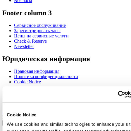
Все часы
Footer column 3
Сервисное обслуживание
Зарегистрировать часы
Цены на сервисные услуги
Check & Reserve
Newsletter
Юридическая информация
Правовая информация
Политика конфиденциальности
Cookie Notice
Join the CERTINA club
Sign up to receive exclusive offers and product reviews
Sign up
Cookie Notice
Выбрать страну/регион
Переключатель языка
We use cookies and similar technologies to enhance your sit