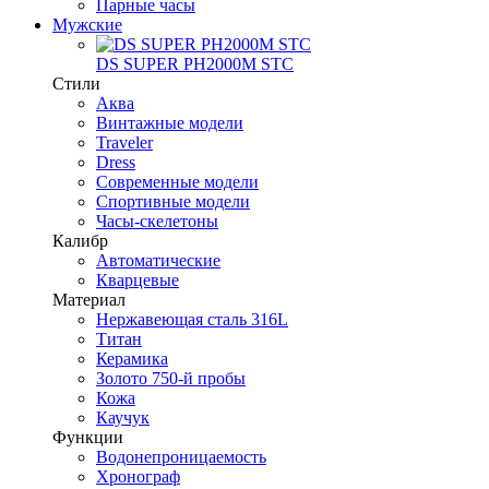
Парные часы
Мужские
DS SUPER PH2000M STC
Стили
Аква
Винтажные модели
Traveler
Dress
Современные модели
Спортивные модели
Часы-скелетоны
Калибр
Автоматические
Кварцевые
Материал
Нержавеющая сталь 316L
Титан
Керамика
Золото 750-й пробы
Кожа
Каучук
Функции
Водонепроницаемость
Хронограф