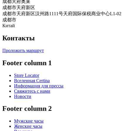
成都天府奥莱
成都市天府新区
成都市天府新区汉州路1111号天府国际保税商业中心L1-02
成都市
Китай
Контакты
Проложить маршрут
Footer column 1
Store Locator
Вселенная Certina
Информация для прессы
Свяжитесь с нами
Новости
Footer column 2
Мужские часы
Женские часы