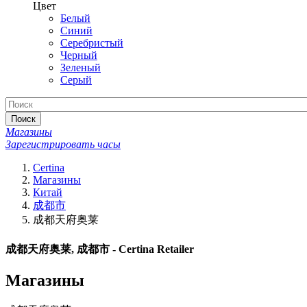
Цвет
Белый
Синий
Серебристый
Черный
Зеленый
Серый
Поиск
Магазины
Зарегистрировать часы
Certina
Магазины
Китай
成都市
成都天府奥莱
成都天府奥莱, 成都市 - Certina Retailer
Магазины