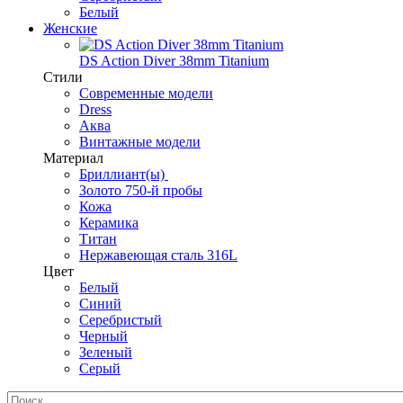
Белый
Женские
DS Action Diver 38mm Titanium
Стили
Современные модели
Dress
Аква
Винтажные модели
Материал
Бриллиант(ы)
Золото 750-й пробы
Кожа
Керамика
Титан
Нержавеющая сталь 316L
Цвет
Белый
Синий
Серебристый
Черный
Зеленый
Серый