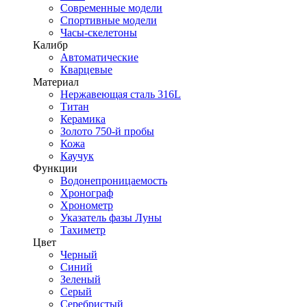
Современные модели
Спортивные модели
Часы-скелетоны
Калибр
Автоматические
Кварцевые
Материал
Нержавеющая сталь 316L
Титан
Керамика
Золото 750-й пробы
Кожа
Каучук
Функции
Водонепроницаемость
Хронограф
Хронометр
Указатель фазы Луны
Тахиметр
Цвет
Черный
Синий
Зеленый
Серый
Серебристый