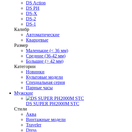
DS Action
DS PH
DS-X
DS-2
DS-1
Калибр
Автоматические
Кварцевые
Размер
Маленькие (< 36 мм)
Средние (36-42 мм)
Большие (> 42 мм)
Категории
Новинки
Культовые модели
Специальная серия
Парные часы
Мужские
DS SUPER PH2000M STC
Стили
Аква
Винтажные модели
Traveler
Dress