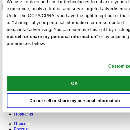
Выбрать страну/регион
We use cookies and similar technologies to enhance your sit
Переключатель языка
experience, analyze traffic, and serve targeted advertisemen
Under the CCPA/CPRA, you have the right to opt-out of the "
France
Австрия
or "sharing" of your personal information for cross-context
Бельгия
behavioral advertising. You can exercise this right by clicking
Dutch
not sell or share my personal information
" or by adjusting
Français
preferences below.
Великобритания
Германия
Дания
Ирландия
Customiz
Испания
Китай
English
OK
简体中文
Люксембург
English
Do not sell or share my personal information
Français
Нидерланды
Норвегия
Польша
Россия