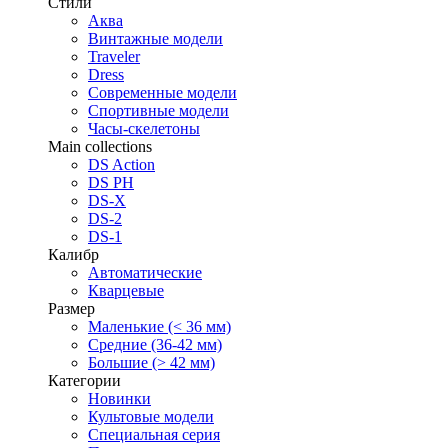
Стили
Аква
Винтажные модели
Traveler
Dress
Современные модели
Спортивные модели
Часы-скелетоны
Main collections
DS Action
DS PH
DS-X
DS-2
DS-1
Калибр
Автоматические
Кварцевые
Размер
Маленькие (< 36 мм)
Средние (36-42 мм)
Большие (> 42 мм)
Категории
Новинки
Культовые модели
Специальная серия