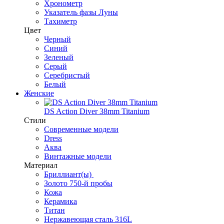
Хронометр
Указатель фазы Луны
Тахиметр
Цвет
Черный
Синий
Зеленый
Серый
Серебристый
Белый
Женские
DS Action Diver 38mm Titanium
Стили
Современные модели
Dress
Аква
Винтажные модели
Материал
Бриллиант(ы)
Золото 750-й пробы
Кожа
Керамика
Титан
Нержавеющая сталь 316L