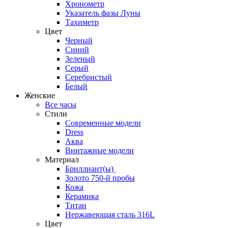
Хронометр
Указатель фазы Луны
Тахиметр
Цвет
Черный
Синий
Зеленый
Серый
Серебристый
Белый
Женские
Все часы
Стили
Современные модели
Dress
Аква
Винтажные модели
Материал
Бриллиант(ы)
Золото 750-й пробы
Кожа
Керамика
Титан
Нержавеющая сталь 316L
Цвет