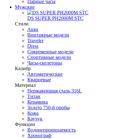
Парные часы
Мужские
DS SUPER PH2000M STC
Стили
Аква
Винтажные модели
Traveler
Dress
Современные модели
Спортивные модели
Часы-скелетоны
Калибр
Автоматические
Кварцевые
Материал
Нержавеющая сталь 316L
Титан
Керамика
Золото 750-й пробы
Кожа
Каучук
Функции
Водонепроницаемость
Хронограф