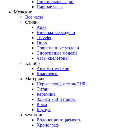
Специальная серия
Парные часы
Мужские
Все часы
Стили
Аква
Винтажные модели
Traveler
Dress
Современные модели
Спортивные модели
Часы-скелетоны
Калибр
Автоматические
Кварцевые
Материал
Нержавеющая сталь 316L
Титан
Керамика
Золото 750-й пробы
Кожа
Каучук
Функции
Водонепроницаемость
Хронограф