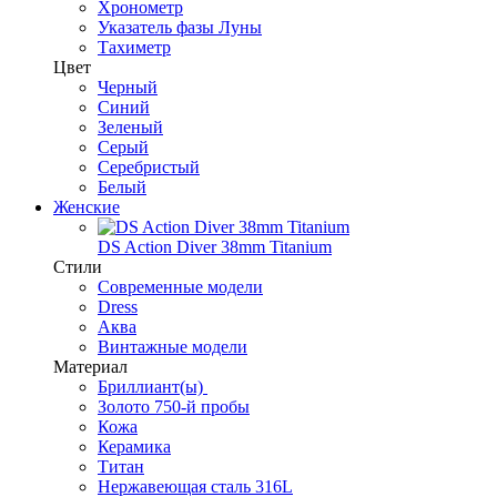
Хронометр
Указатель фазы Луны
Тахиметр
Цвет
Черный
Синий
Зеленый
Серый
Серебристый
Белый
Женские
DS Action Diver 38mm Titanium
Стили
Современные модели
Dress
Аква
Винтажные модели
Материал
Бриллиант(ы)
Золото 750-й пробы
Кожа
Керамика
Титан
Нержавеющая сталь 316L