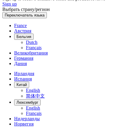
Sign up
Выбрать страну/регион
Переключатель языка
France
Австрия
Бельгия
Dutch
Français
Великобритания
Германия
Дания
Ирландия
Испания
Китай
English
简体中文
Люксембург
English
Français
Нидерланды
Норвегия