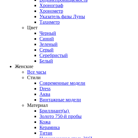
Хронограф
Хронометр
Указатель фазы Луны
Тахиметр
Цвет
Черный
Синий
Зеленый
Серый
Серебристый
Белый
Женские
Все часы
Стили
Современные модели
Dress
Аква
Винтажные модели
Материал
Бриллиант(ы)
Золото 750-й пробы
Кожа
Керамика
Титан