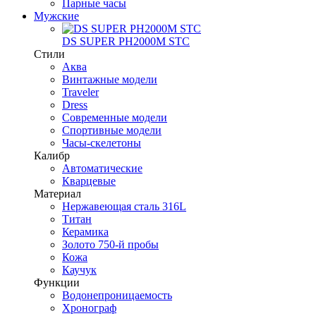
Парные часы
Мужские
DS SUPER PH2000M STC
Стили
Аква
Винтажные модели
Traveler
Dress
Современные модели
Спортивные модели
Часы-скелетоны
Калибр
Автоматические
Кварцевые
Материал
Нержавеющая сталь 316L
Титан
Керамика
Золото 750-й пробы
Кожа
Каучук
Функции
Водонепроницаемость
Хронограф