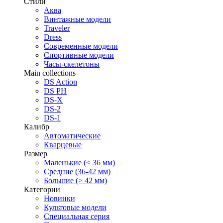
Стили
Аква
Винтажные модели
Traveler
Dress
Современные модели
Спортивные модели
Часы-скелетоны
Main collections
DS Action
DS PH
DS-X
DS-2
DS-1
Калибр
Автоматические
Кварцевые
Размер
Маленькие (< 36 мм)
Средние (36-42 мм)
Большие (> 42 мм)
Категории
Новинки
Культовые модели
Специальная серия