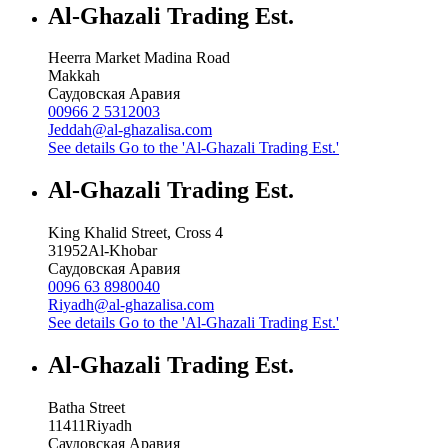
Al-Ghazali Trading Est.
Heerra Market Madina Road
Makkah
Саудовская Аравия
00966 2 5312003
Jeddah@al-ghazalisa.com
See details
Go to the 'Al-Ghazali Trading Est.'
Al-Ghazali Trading Est.
King Khalid Street, Cross 4
31952
Al-Khobar
Саудовская Аравия
0096 63 8980040
Riyadh@al-ghazalisa.com
See details
Go to the 'Al-Ghazali Trading Est.'
Al-Ghazali Trading Est.
Batha Street
11411
Riyadh
Саудовская Аравия