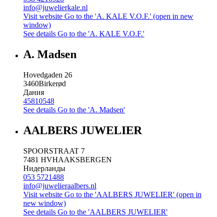
info@juwelierkale.nl
Visit website
Go to the 'A. KALE V.O.F.' (open in new
window)
See details
Go to the 'A. KALE V.O.F.'
A. Madsen
Hovedgaden 26
3460
Birkerød
Дания
45810548
See details
Go to the 'A. Madsen'
AALBERS JUWELIER
SPOORSTRAAT 7
7481 HV
HAAKSBERGEN
Нидерланды
053 5721488
info@juwelieraalbers.nl
Visit website
Go to the 'AALBERS JUWELIER' (open in
new window)
See details
Go to the 'AALBERS JUWELIER'