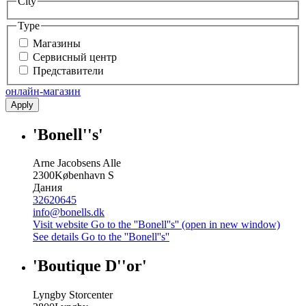
City
Type
Магазины
Сервисный центр
Представители
онлайн-магазин
Apply
'Bonell''s'
Arne Jacobsens Alle
2300
København S
Дания
32620645
info@bonells.dk
Visit website
Go to the ''Bonell''s'' (open in new window)
See details
Go to the ''Bonell''s''
'Boutique D''or'
Lyngby Storcenter