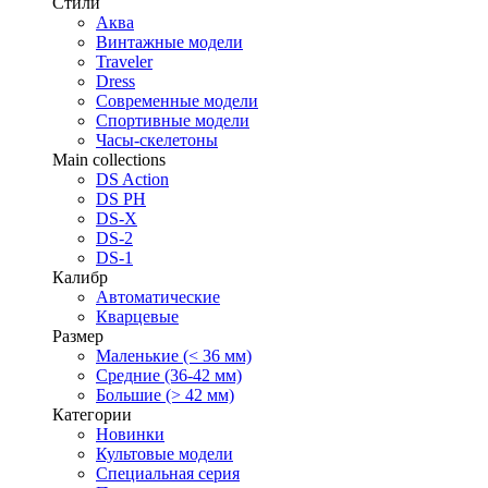
Стили
Аква
Винтажные модели
Traveler
Dress
Современные модели
Спортивные модели
Часы-скелетоны
Main collections
DS Action
DS PH
DS-X
DS-2
DS-1
Калибр
Автоматические
Кварцевые
Размер
Маленькие (< 36 мм)
Средние (36-42 мм)
Большие (> 42 мм)
Категории
Новинки
Культовые модели
Специальная серия