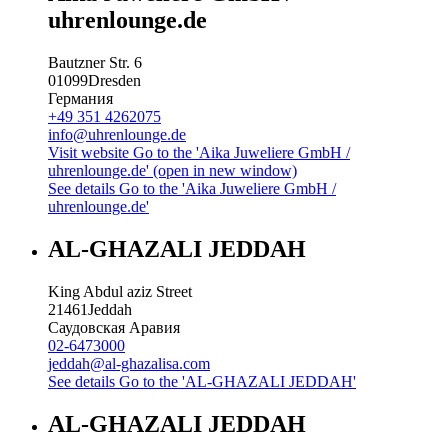
uhrenlounge.de
Bautzner Str. 6
01099
Dresden
Германия
+49 351 4262075
info@uhrenlounge.de
Visit website
Go to the 'Aika Juweliere GmbH /
uhrenlounge.de' (open in new window)
See details
Go to the 'Aika Juweliere GmbH /
uhrenlounge.de'
AL-GHAZALI JEDDAH
King Abdul aziz Street
21461
Jeddah
Саудовская Аравия
02-6473000
jeddah@al-ghazalisa.com
See details
Go to the 'AL-GHAZALI JEDDAH'
AL-GHAZALI JEDDAH