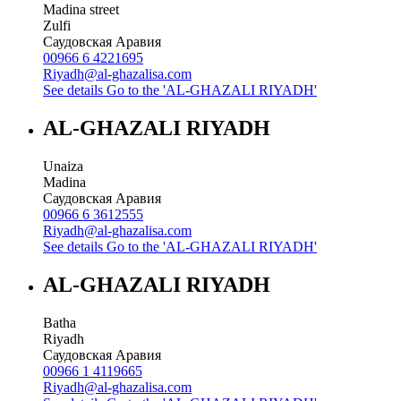
Madina street
Zulfi
Саудовская Аравия
00966 6 4221695
Riyadh@al-ghazalisa.com
See details
Go to the 'AL-GHAZALI RIYADH'
AL-GHAZALI RIYADH
Unaiza
Madina
Саудовская Аравия
00966 6 3612555
Riyadh@al-ghazalisa.com
See details
Go to the 'AL-GHAZALI RIYADH'
AL-GHAZALI RIYADH
Batha
Riyadh
Саудовская Аравия
00966 1 4119665
Riyadh@al-ghazalisa.com