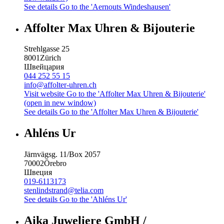
See details
Go to the 'Aernouts Windeshausen'
Affolter Max Uhren & Bijouterie
Strehlgasse 25
8001
Zürich
Швейцария
044 252 55 15
info@affolter-uhren.ch
Visit website
Go to the 'Affolter Max Uhren & Bijouterie'
(open in new window)
See details
Go to the 'Affolter Max Uhren & Bijouterie'
Ahléns Ur
Järnvägsg. 11/Box 2057
70002
Örebro
Швеция
019-6113173
stenlindstrand@telia.com
See details
Go to the 'Ahléns Ur'
Aika Juweliere GmbH /