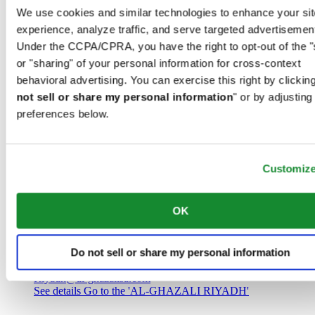
Саудовская Аравия
We use cookies and similar technologies to enhance your sit
00966 1 4032968
experience, analyze traffic, and serve targeted advertisemen
Riyadh@al-ghazalisa.com
See details
Go to the 'AL-GHAZALI RIYADH'
Under the CCPA/CPRA, you have the right to opt-out of the "
or "sharing" of your personal information for cross-context
AL-GHAZALI RIYADH
behavioral advertising. You can exercise this right by clicking
not sell or share my personal information
" or by adjusting
Olaya
preferences below.
Riyadh
Саудовская Аравия
00966 1 4561410
Riyadh@al-ghazalisa.com
See details
Go to the 'AL-GHAZALI RIYADH'
Customiz
AL-GHAZALI RIYADH
OK
Olaya
Riyadh
Do not sell or share my personal information
Саудовская Аравия
00966 1 4628858
Riyadh@al-ghazalisa.com
See details
Go to the 'AL-GHAZALI RIYADH'