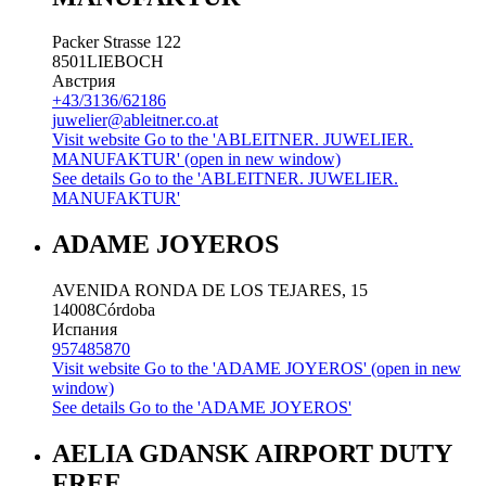
Packer Strasse 122
8501
LIEBOCH
Австрия
+43/3136/62186
juwelier@ableitner.co.at
Visit website
Go to the 'ABLEITNER. JUWELIER.
MANUFAKTUR' (open in new window)
See details
Go to the 'ABLEITNER. JUWELIER.
MANUFAKTUR'
ADAME JOYEROS
AVENIDA RONDA DE LOS TEJARES, 15
14008
Córdoba
Испания
957485870
Visit website
Go to the 'ADAME JOYEROS' (open in new
window)
See details
Go to the 'ADAME JOYEROS'
AELIA GDANSK AIRPORT DUTY
FREE