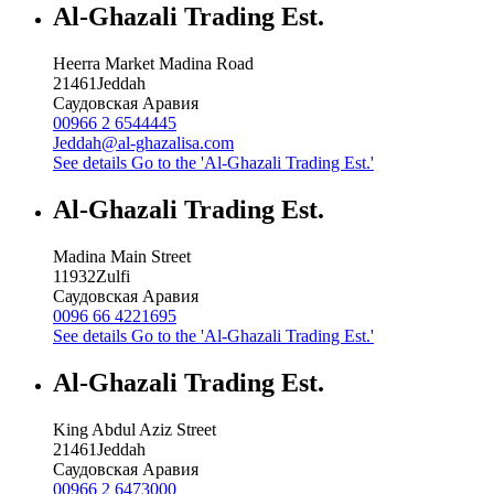
Al-Ghazali Trading Est.
Heerra Market Madina Road
21461
Jeddah
Саудовская Аравия
00966 2 6544445
Jeddah@al-ghazalisa.com
See details
Go to the 'Al-Ghazali Trading Est.'
Al-Ghazali Trading Est.
Madina Main Street
11932
Zulfi
Саудовская Аравия
0096 66 4221695
See details
Go to the 'Al-Ghazali Trading Est.'
Al-Ghazali Trading Est.
King Abdul Aziz Street
21461
Jeddah
Саудовская Аравия
00966 2 6473000