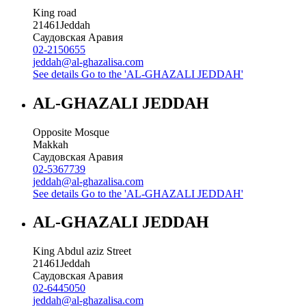
King road
21461
Jeddah
Саудовская Аравия
02-2150655
jeddah@al-ghazalisa.com
See details
Go to the 'AL-GHAZALI JEDDAH'
AL-GHAZALI JEDDAH
Opposite Mosque
Makkah
Саудовская Аравия
02-5367739
jeddah@al-ghazalisa.com
See details
Go to the 'AL-GHAZALI JEDDAH'
AL-GHAZALI JEDDAH
King Abdul aziz Street
21461
Jeddah
Саудовская Аравия
02-6445050
jeddah@al-ghazalisa.com