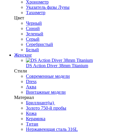
Хронометр
Указатель фазы Луны
Тахиметр
Цвет
Черный
Синий
Зеленый
Серый
Серебристый
Белый
Женские
DS Action Diver 38mm Titanium
Стили
Современные модели
Dress
Аква
Винтажные модели
Материал
Бриллиант(ы)
Золото 750-й пробы
Кожа
Керамика
Титан
Нержавеющая сталь 316L