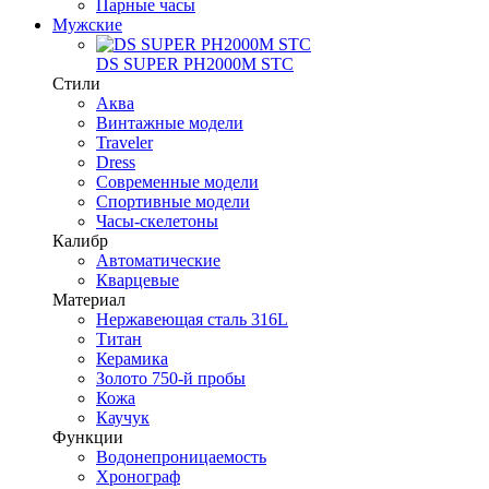
Парные часы
Мужские
DS SUPER PH2000M STC
Стили
Аква
Винтажные модели
Traveler
Dress
Современные модели
Спортивные модели
Часы-скелетоны
Калибр
Автоматические
Кварцевые
Материал
Нержавеющая сталь 316L
Титан
Керамика
Золото 750-й пробы
Кожа
Каучук
Функции
Водонепроницаемость
Хронограф