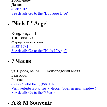
2800
Lyngby
Дания
45887102
See details
Go to the ''Boutique D''or''
'Niels L''Arge'
Kongabrúgvin 1
110
Thorshavn
Фарерские острова
292311731
See details
Go to the ''Niels L''Arge''
7 Часов
ул. Щорса, 64, МТРК Белгородский Молл
Белгород
Россия
8 (4722) 40-00-81, доб. 107
Visit website
Go to the '7 Часов' (open in new window)
See details
Go to the '7 Часов'
A & M Souvenir