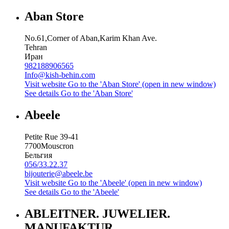
Aban Store
No.61,Corner of Aban,Karim Khan Ave.
Tehran
Иран
982188906565
Info@kish-behin.com
Visit website
Go to the 'Aban Store' (open in new window)
See details
Go to the 'Aban Store'
Abeele
Petite Rue 39-41
7700
Mouscron
Бельгия
056/33.22.37
bijouterie@abeele.be
Visit website
Go to the 'Abeele' (open in new window)
See details
Go to the 'Abeele'
ABLEITNER. JUWELIER.
MANUFAKTUR