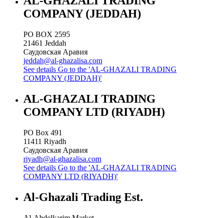
AL-GHAZALI TRADING
COMPANY (JEDDAH)
PO BOX 2595
21461
Jeddah
Саудовская Аравия
jeddah@al-ghazalisa.com
See details
Go to the 'AL-GHAZALI TRADING
COMPANY (JEDDAH)'
AL-GHAZALI TRADING
COMPANY LTD (RIYADH)
PO Box 491
11411
Riyadh
Саудовская Аравия
riyadh@al-ghazalisa.com
See details
Go to the 'AL-GHAZALI TRADING
COMPANY LTD (RIYADH)'
Al-Ghazali Trading Est.
Al-Abdelkarim Market