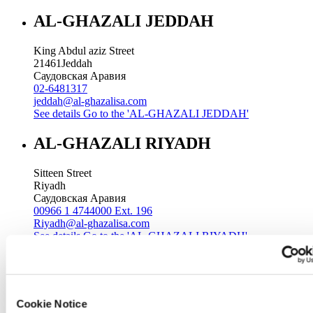
AL-GHAZALI JEDDAH
King Abdul aziz Street
21461
Jeddah
Саудовская Аравия
02-6481317
jeddah@al-ghazalisa.com
See details
Go to the 'AL-GHAZALI JEDDAH'
AL-GHAZALI RIYADH
Sitteen Street
Riyadh
Саудовская Аравия
00966 1 4744000 Ext. 196
Riyadh@al-ghazalisa.com
See details
Go to the 'AL-GHAZALI RIYADH'
AL-GHAZALI RIYADH
Batha
Cookie Notice
Riyadh