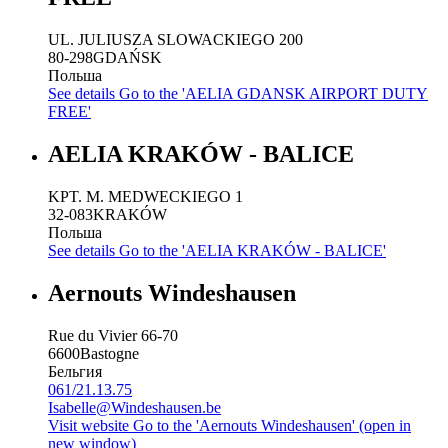
UL. JULIUSZA SLOWACKIEGO 200
80-298
GDAŃSK
Польша
See details
Go to the 'AELIA GDANSK AIRPORT DUTY
FREE'
AELIA KRAKÓW - BALICE
KPT. M. MEDWECKIEGO 1
32-083
KRAKÓW
Польша
See details
Go to the 'AELIA KRAKÓW - BALICE'
Aernouts Windeshausen
Rue du Vivier 66-70
6600
Bastogne
Бельгия
061/21.13.75
Isabelle@Windeshausen.be
Visit website
Go to the 'Aernouts Windeshausen' (open in
new window)