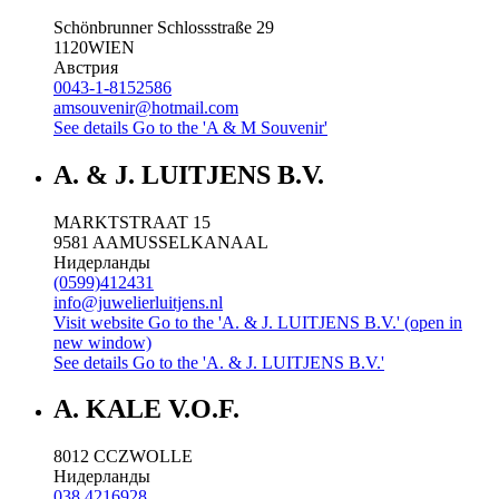
Schönbrunner Schlossstraße 29
1120
WIEN
Австрия
0043-1-8152586
amsouvenir@hotmail.com
See details
Go to the 'A & M Souvenir'
A. & J. LUITJENS B.V.
MARKTSTRAAT 15
9581 AA
MUSSELKANAAL
Нидерланды
(0599)412431
info@juwelierluitjens.nl
Visit website
Go to the 'A. & J. LUITJENS B.V.' (open in
new window)
See details
Go to the 'A. & J. LUITJENS B.V.'
A. KALE V.O.F.
8012 CC
ZWOLLE
Нидерланды
038 4216928