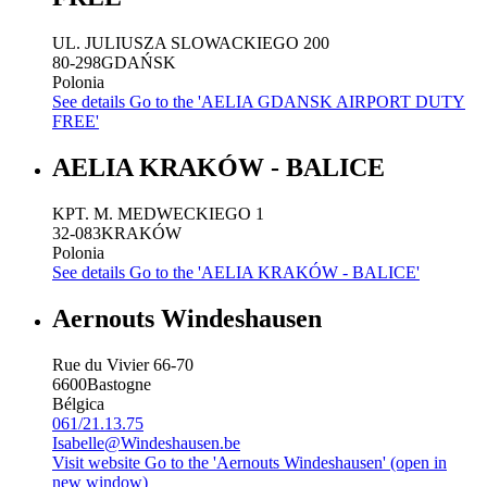
UL. JULIUSZA SLOWACKIEGO 200
80-298
GDAŃSK
Polonia
See details
Go to the 'AELIA GDANSK AIRPORT DUTY
FREE'
AELIA KRAKÓW - BALICE
KPT. M. MEDWECKIEGO 1
32-083
KRAKÓW
Polonia
See details
Go to the 'AELIA KRAKÓW - BALICE'
Aernouts Windeshausen
Rue du Vivier 66-70
6600
Bastogne
Bélgica
061/21.13.75
Isabelle@Windeshausen.be
Visit website
Go to the 'Aernouts Windeshausen' (open in
new window)