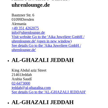
uhrenlounge.de
Bautzner Str. 6
01099
Dresden
Alemania
+49 351 4262075
info@uhrenlounge.de
Visit website
Go to the 'Aika Juweliere GmbH /
uhrenlounge.de' (open in new window)
See details
Go to the 'Aika Juweliere GmbH /
uhrenlounge.de'
AL-GHAZALI JEDDAH
King Abdul aziz Street
21461
Jeddah
Arabia Saudí
02-6473000
jeddah@al-ghazalisa.com
See details
Go to the 'AL-GHAZALI JEDDAH'
AL-GHAZALI JEDDAH