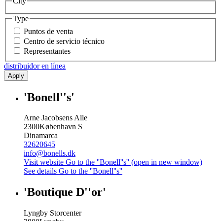
City
Type
Puntos de venta
Centro de servicio técnico
Representantes
distribuidor en línea
Apply
'Bonell''s'
Arne Jacobsens Alle
2300
København S
Dinamarca
32620645
info@bonells.dk
Visit website
Go to the ''Bonell''s'' (open in new window)
See details
Go to the ''Bonell''s''
'Boutique D''or'
Lyngby Storcenter