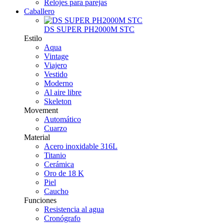
Relojes para parejas
Caballero
DS SUPER PH2000M STC
Estilo
Aqua
Vintage
Viajero
Vestido
Moderno
Al aire libre
Skeleton
Movement
Automático
Cuarzo
Material
Acero inoxidable 316L
Titanio
Cerámica
Oro de 18 K
Piel
Caucho
Funciones
Resistencia al agua
Cronógrafo