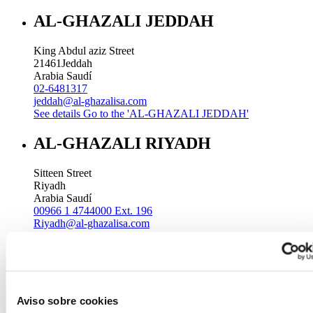
AL-GHAZALI JEDDAH
King Abdul aziz Street
21461
Jeddah
Arabia Saudí
02-6481317
jeddah@al-ghazalisa.com
See details
Go to the 'AL-GHAZALI JEDDAH'
AL-GHAZALI RIYADH
Sitteen Street
Riyadh
Arabia Saudí
00966 1 4744000 Ext. 196
Riyadh@al-ghazalisa.com
See details
Go to the 'AL-GHAZALI RIYADH'
AL-GHAZALI RIYADH
Batha
Aviso sobre cookies
Riyadh