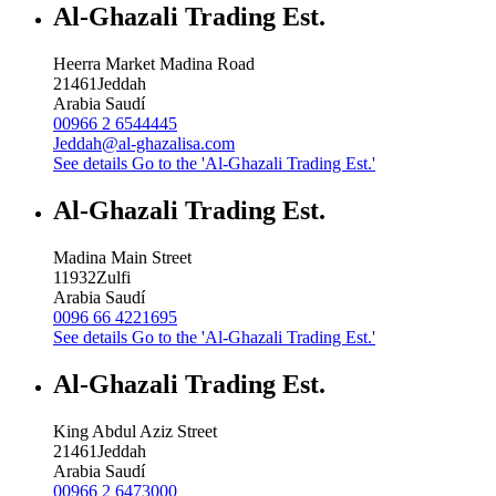
Al-Ghazali Trading Est.
Heerra Market Madina Road
21461
Jeddah
Arabia Saudí
00966 2 6544445
Jeddah@al-ghazalisa.com
See details
Go to the 'Al-Ghazali Trading Est.'
Al-Ghazali Trading Est.
Madina Main Street
11932
Zulfi
Arabia Saudí
0096 66 4221695
See details
Go to the 'Al-Ghazali Trading Est.'
Al-Ghazali Trading Est.
King Abdul Aziz Street
21461
Jeddah
Arabia Saudí
00966 2 6473000