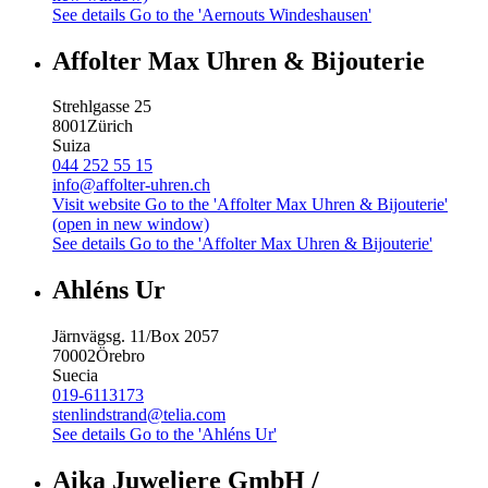
See details
Go to the 'Aernouts Windeshausen'
Affolter Max Uhren & Bijouterie
Strehlgasse 25
8001
Zürich
Suiza
044 252 55 15
info@affolter-uhren.ch
Visit website
Go to the 'Affolter Max Uhren & Bijouterie'
(open in new window)
See details
Go to the 'Affolter Max Uhren & Bijouterie'
Ahléns Ur
Järnvägsg. 11/Box 2057
70002
Örebro
Suecia
019-6113173
stenlindstrand@telia.com
See details
Go to the 'Ahléns Ur'
Aika Juweliere GmbH /