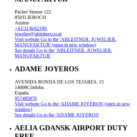
Packer Strasse 122
8501
LIEBOCH
Austria
+43/3136/62186
juwelier@ableitner.co.at
Visit website
Go to the 'ABLEITNER. JUWELIER.
MANUFAKTUR' (open in new window)
See details
Go to the 'ABLEITNER. JUWELIER.
MANUFAKTUR'
ADAME JOYEROS
AVENIDA RONDA DE LOS TEJARES, 15
14008
Córdoba
España
957485870
Visit website
Go to the 'ADAME JOYEROS' (open in new
window)
See details
Go to the 'ADAME JOYEROS'
AELIA GDANSK AIRPORT DUTY
FREE