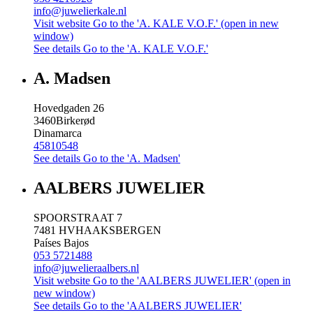
info@juwelierkale.nl
Visit website
Go to the 'A. KALE V.O.F.' (open in new
window)
See details
Go to the 'A. KALE V.O.F.'
A. Madsen
Hovedgaden 26
3460
Birkerød
Dinamarca
45810548
See details
Go to the 'A. Madsen'
AALBERS JUWELIER
SPOORSTRAAT 7
7481 HV
HAAKSBERGEN
Países Bajos
053 5721488
info@juwelieraalbers.nl
Visit website
Go to the 'AALBERS JUWELIER' (open in
new window)
See details
Go to the 'AALBERS JUWELIER'