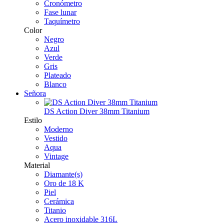
Cronómetro
Fase lunar
Taquímetro
Color
Negro
Azul
Verde
Gris
Plateado
Blanco
Señora
DS Action Diver 38mm Titanium
Estilo
Moderno
Vestido
Aqua
Vintage
Material
Diamante(s)
Oro de 18 K
Piel
Cerámica
Titanio
Acero inoxidable 316L