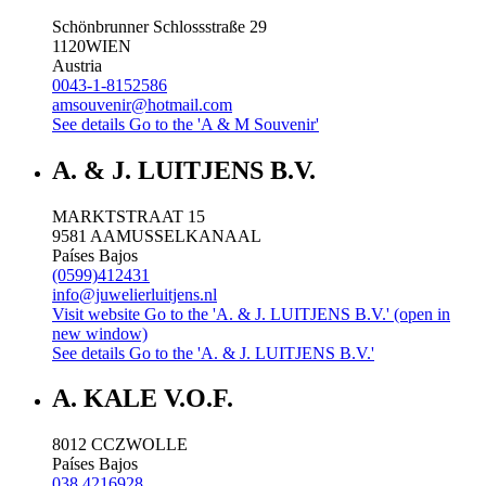
Schönbrunner Schlossstraße 29
1120
WIEN
Austria
0043-1-8152586
amsouvenir@hotmail.com
See details
Go to the 'A & M Souvenir'
A. & J. LUITJENS B.V.
MARKTSTRAAT 15
9581 AA
MUSSELKANAAL
Países Bajos
(0599)412431
info@juwelierluitjens.nl
Visit website
Go to the 'A. & J. LUITJENS B.V.' (open in
new window)
See details
Go to the 'A. & J. LUITJENS B.V.'
A. KALE V.O.F.
8012 CC
ZWOLLE
Países Bajos
038 4216928