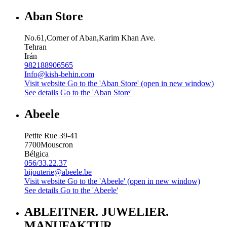
Aban Store
No.61,Corner of Aban,Karim Khan Ave.
Tehran
Irán
982188906565
Info@kish-behin.com
Visit website
Go to the 'Aban Store' (open in new window)
See details
Go to the 'Aban Store'
Abeele
Petite Rue 39-41
7700
Mouscron
Bélgica
056/33.22.37
bijouterie@abeele.be
Visit website
Go to the 'Abeele' (open in new window)
See details
Go to the 'Abeele'
ABLEITNER. JUWELIER.
MANUFAKTUR