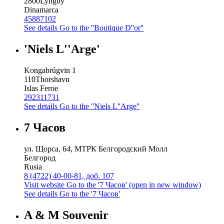
2800
Lyngby
Dinamarca
45887102
See details
Go to the ''Boutique D''or''
'Niels L''Arge'
Kongabrúgvin 1
110
Thorshavn
Islas Feroe
292311731
See details
Go to the ''Niels L''Arge''
7 Часов
ул. Щорса, 64, МТРК Белгородский Молл
Белгород
Rusia
8 (4722) 40-00-81, доб. 107
Visit website
Go to the '7 Часов' (open in new window)
See details
Go to the '7 Часов'
A & M Souvenir