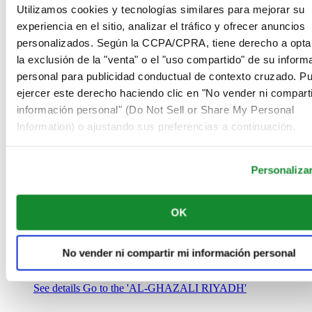
Arabia Saudí
Utilizamos cookies y tecnologías similares para mejorar su
00966 1 4032968
experiencia en el sitio, analizar el tráfico y ofrecer anuncios
Riyadh@al-ghazalisa.com
personalizados. Según la CCPA/CPRA, tiene derecho a opta
See details
Go to the 'AL-GHAZALI RIYADH'
la exclusión de la "venta" o el "uso compartido" de su inform
AL-GHAZALI RIYADH
personal para publicidad conductual de contexto cruzado. P
ejercer este derecho haciendo clic en "No vender ni comparti
Olaya
información personal" (Do Not Sell or Share My Personal
Riyadh
Information) o ajustando sus preferencias a continuación.
Arabia Saudí
00966 1 4561410
Riyadh@al-ghazalisa.com
See details
Go to the 'AL-GHAZALI RIYADH'
Personaliza
AL-GHAZALI RIYADH
OK
Olaya
Riyadh
Arabia Saudí
No vender ni compartir mi información personal
00966 1 4628858
Riyadh@al-ghazalisa.com
See details
Go to the 'AL-GHAZALI RIYADH'