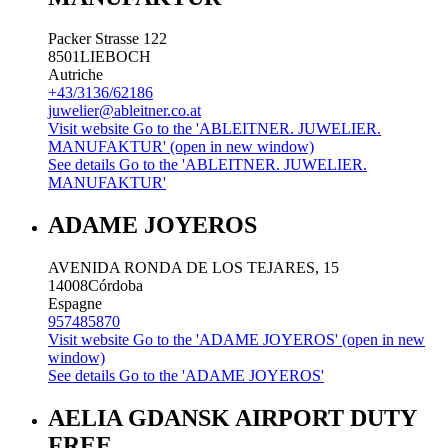
Packer Strasse 122
8501
LIEBOCH
Autriche
+43/3136/62186
juwelier@ableitner.co.at
Visit website
Go to the 'ABLEITNER. JUWELIER.
MANUFAKTUR' (open in new window)
See details
Go to the 'ABLEITNER. JUWELIER.
MANUFAKTUR'
ADAME JOYEROS
AVENIDA RONDA DE LOS TEJARES, 15
14008
Córdoba
Espagne
957485870
Visit website
Go to the 'ADAME JOYEROS' (open in new
window)
See details
Go to the 'ADAME JOYEROS'
AELIA GDANSK AIRPORT DUTY
FREE