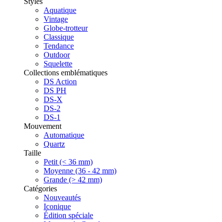
Styles
Aquatique
Vintage
Globe-trotteur
Classique
Tendance
Outdoor
Squelette
Collections emblématiques
DS Action
DS PH
DS-X
DS-2
DS-1
Mouvement
Automatique
Quartz
Taille
Petit (< 36 mm)
Moyenne (36 - 42 mm)
Grande (> 42 mm)
Catégories
Nouveautés
Iconique
Édition spéciale