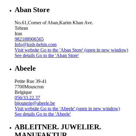
Aban Store
No.61,Corner of Aban,Karim Khan Ave.
Tehran
Iran
982188906565
Info@kish-behin.com
Visit website
Go to the 'Aban Store' (open in new window)
See details
Go to the 'Aban Store'
Abeele
Petite Rue 39-41
7700
Mouscron
Belgique
056/33.22.37
bijouterie@abeele.be
Visit website
Go to the 'Abeele' (open in new window)
See details
Go to the 'Abeele'
ABLEITNER. JUWELIER.
MANUFAKTUR