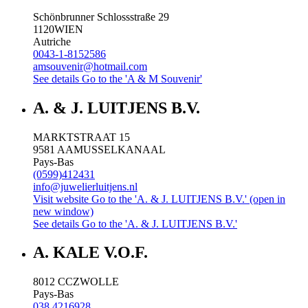
Schönbrunner Schlossstraße 29
1120
WIEN
Autriche
0043-1-8152586
amsouvenir@hotmail.com
See details
Go to the 'A & M Souvenir'
A. & J. LUITJENS B.V.
MARKTSTRAAT 15
9581 AA
MUSSELKANAAL
Pays-Bas
(0599)412431
info@juwelierluitjens.nl
Visit website
Go to the 'A. & J. LUITJENS B.V.' (open in
new window)
See details
Go to the 'A. & J. LUITJENS B.V.'
A. KALE V.O.F.
8012 CC
ZWOLLE
Pays-Bas
038 4216928