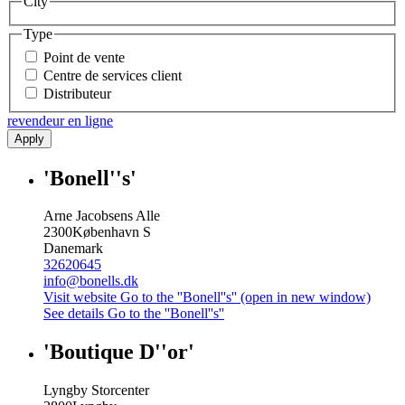
City
Type
Point de vente
Centre de services client
Distributeur
revendeur en ligne
Apply
'Bonell''s'
Arne Jacobsens Alle
2300
København S
Danemark
32620645
info@bonells.dk
Visit website
Go to the ''Bonell''s'' (open in new window)
See details
Go to the ''Bonell''s''
'Boutique D''or'
Lyngby Storcenter