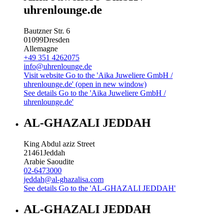
uhrenlounge.de
Bautzner Str. 6
01099
Dresden
Allemagne
+49 351 4262075
info@uhrenlounge.de
Visit website
Go to the 'Aika Juweliere GmbH /
uhrenlounge.de' (open in new window)
See details
Go to the 'Aika Juweliere GmbH /
uhrenlounge.de'
AL-GHAZALI JEDDAH
King Abdul aziz Street
21461
Jeddah
Arabie Saoudite
02-6473000
jeddah@al-ghazalisa.com
See details
Go to the 'AL-GHAZALI JEDDAH'
AL-GHAZALI JEDDAH