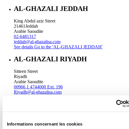
AL-GHAZALI JEDDAH
King Abdul aziz Street
21461
Jeddah
Arabie Saoudite
02-6481317
jeddah@al-ghazalisa.com
See details
Go to the 'AL-GHAZALI JEDDAH'
AL-GHAZALI RIYADH
Sitteen Street
Riyadh
Arabie Saoudite
00966 1 4744000 Ext. 196
Riyadh@al-ghazalisa.com
See details
Go to the 'AL-GHAZALI RIYADH'
AL-GHAZALI RIYADH
Batha
Informations concernant les cookies
Riyadh