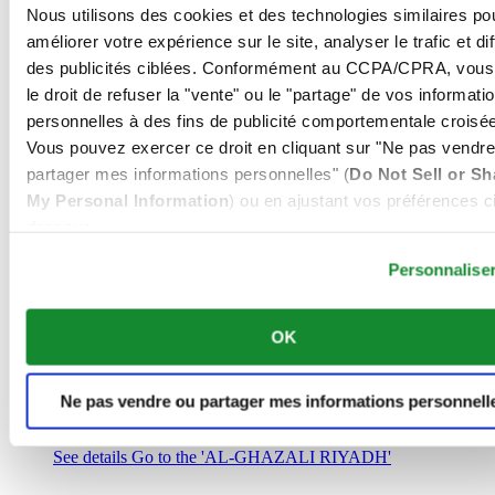
Arabie Saoudite
Nous utilisons des cookies et des technologies similaires po
00966 1 4032968
améliorer votre expérience sur le site, analyser le trafic et di
Riyadh@al-ghazalisa.com
des publicités ciblées. Conformément au CCPA/CPRA, vous
See details
Go to the 'AL-GHAZALI RIYADH'
le droit de refuser la "vente" ou le "partage" de vos informati
AL-GHAZALI RIYADH
personnelles à des fins de publicité comportementale croisée
Vous pouvez exercer ce droit en cliquant sur "Ne pas vendre
Olaya
partager mes informations personnelles" (
Do Not Sell or Sh
Riyadh
My Personal Information
) ou en ajustant vos préférences ci
Arabie Saoudite
00966 1 4561410
dessous.
Riyadh@al-ghazalisa.com
See details
Go to the 'AL-GHAZALI RIYADH'
Personnalise
AL-GHAZALI RIYADH
OK
Olaya
Riyadh
Arabie Saoudite
Ne pas vendre ou partager mes informations personnell
00966 1 4628858
Riyadh@al-ghazalisa.com
See details
Go to the 'AL-GHAZALI RIYADH'