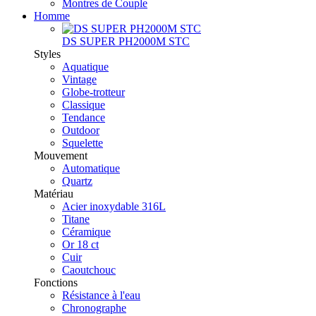
Montres de Couple
Homme
DS SUPER PH2000M STC
Styles
Aquatique
Vintage
Globe-trotteur
Classique
Tendance
Outdoor
Squelette
Mouvement
Automatique
Quartz
Matériau
Acier inoxydable 316L
Titane
Céramique
Or 18 ct
Cuir
Caoutchouc
Fonctions
Résistance à l'eau
Chronographe