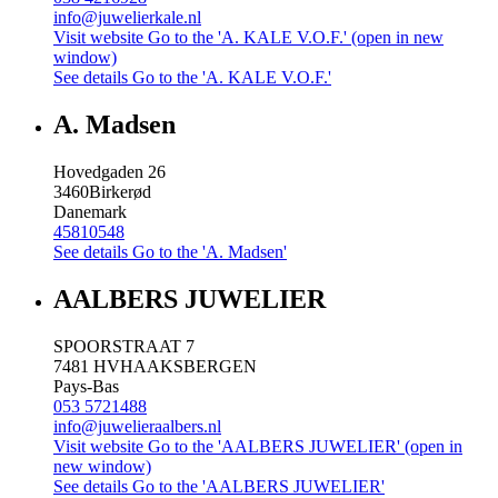
info@juwelierkale.nl
Visit website
Go to the 'A. KALE V.O.F.' (open in new
window)
See details
Go to the 'A. KALE V.O.F.'
A. Madsen
Hovedgaden 26
3460
Birkerød
Danemark
45810548
See details
Go to the 'A. Madsen'
AALBERS JUWELIER
SPOORSTRAAT 7
7481 HV
HAAKSBERGEN
Pays-Bas
053 5721488
info@juwelieraalbers.nl
Visit website
Go to the 'AALBERS JUWELIER' (open in
new window)
See details
Go to the 'AALBERS JUWELIER'