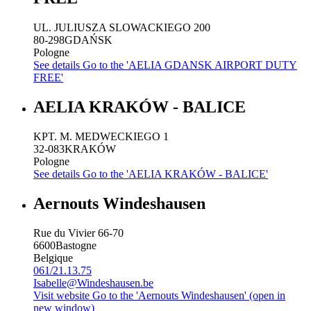
UL. JULIUSZA SLOWACKIEGO 200
80-298
GDAŃSK
Pologne
See details
Go to the 'AELIA GDANSK AIRPORT DUTY
FREE'
AELIA KRAKÓW - BALICE
KPT. M. MEDWECKIEGO 1
32-083
KRAKÓW
Pologne
See details
Go to the 'AELIA KRAKÓW - BALICE'
Aernouts Windeshausen
Rue du Vivier 66-70
6600
Bastogne
Belgique
061/21.13.75
Isabelle@Windeshausen.be
Visit website
Go to the 'Aernouts Windeshausen' (open in
new window)