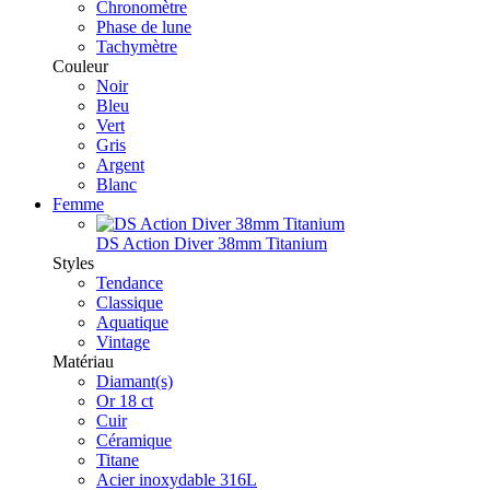
Chronomètre
Phase de lune
Tachymètre
Couleur
Noir
Bleu
Vert
Gris
Argent
Blanc
Femme
DS Action Diver 38mm Titanium
Styles
Tendance
Classique
Aquatique
Vintage
Matériau
Diamant(s)
Or 18 ct
Cuir
Céramique
Titane
Acier inoxydable 316L