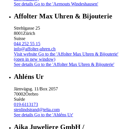
See details
Go to the 'Aernouts Windeshausen'
Affolter Max Uhren & Bijouterie
Strehlgasse 25
8001
Zürich
Suisse
044 252 55 15
info@affolter-uhren.ch
Visit website
Go to the 'Affolter Max Uhren & Bijouterie'
(open in new window)
See details
Go to the 'Affolter Max Uhren & Bijouterie'
Ahléns Ur
Järnvägsg. 11/Box 2057
70002
Örebro
Suède
019-6113173
stenlindstrand@telia.com
See details
Go to the 'Ahléns Ur'
Aika Juweliere GmbH /