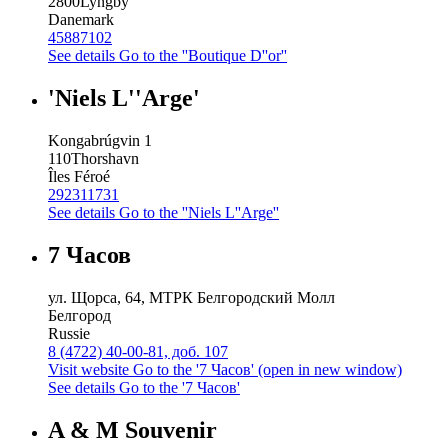
2800
Lyngby
Danemark
45887102
See details
Go to the ''Boutique D''or''
'Niels L''Arge'
Kongabrúgvin 1
110
Thorshavn
Îles Féroé
292311731
See details
Go to the ''Niels L''Arge''
7 Часов
ул. Щорса, 64, МТРК Белгородский Молл
Белгород
Russie
8 (4722) 40-00-81, доб. 107
Visit website
Go to the '7 Часов' (open in new window)
See details
Go to the '7 Часов'
A & M Souvenir