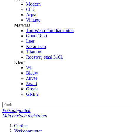
Modern
Chic
Aqua
Vintage
Materiaal
Top Wesselton diamanten
Goud 18 kt
Leer
Keramisch
Titanium
Roestvrij staal 316L
Kleur
Wit
Blauw
Zilver
Zwart
Groen
GREY
Verkooppunten
Mijn horloge registreren
Certina
Verkooppunten