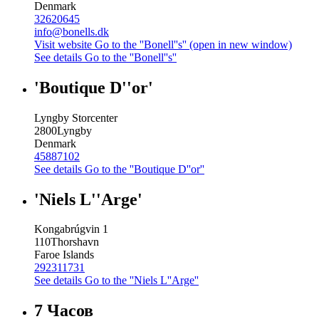
Denmark
32620645
info@bonells.dk
Visit website
Go to the ''Bonell''s'' (open in new window)
See details
Go to the ''Bonell''s''
'Boutique D''or'
Lyngby Storcenter
2800
Lyngby
Denmark
45887102
See details
Go to the ''Boutique D''or''
'Niels L''Arge'
Kongabrúgvin 1
110
Thorshavn
Faroe Islands
292311731
See details
Go to the ''Niels L''Arge''
7 Часов