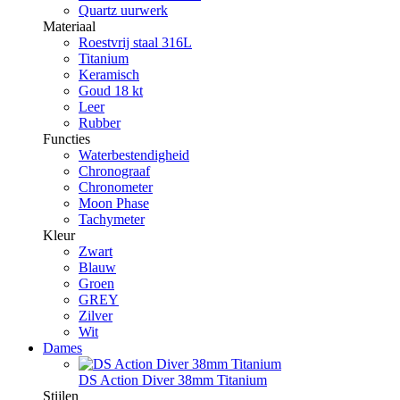
Quartz uurwerk
Materiaal
Roestvrij staal 316L
Titanium
Keramisch
Goud 18 kt
Leer
Rubber
Functies
Waterbestendigheid
Chronograaf
Chronometer
Moon Phase
Tachymeter
Kleur
Zwart
Blauw
Groen
GREY
Zilver
Wit
Dames
DS Action Diver 38mm Titanium
Stijlen