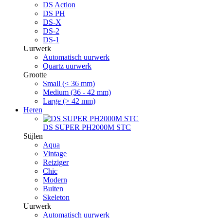
DS Action
DS PH
DS-X
DS-2
DS-1
Uurwerk
Automatisch uurwerk
Quartz uurwerk
Grootte
Small (< 36 mm)
Medium (36 - 42 mm)
Large (> 42 mm)
Heren
DS SUPER PH2000M STC
Stijlen
Aqua
Vintage
Reiziger
Chic
Modern
Buiten
Skeleton
Uurwerk
Automatisch uurwerk