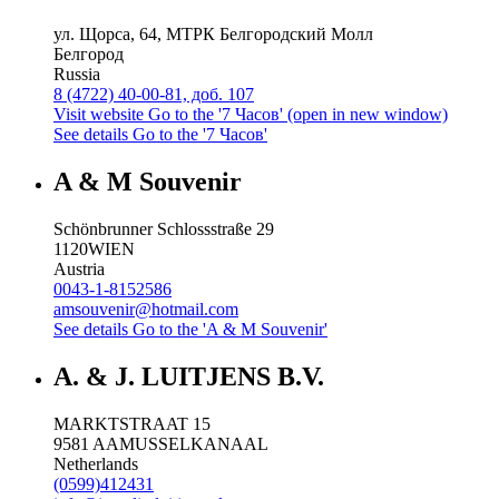
ул. Щорса, 64, МТРК Белгородский Молл
Белгород
Russia
8 (4722) 40-00-81, доб. 107
Visit website
Go to the '7 Часов' (open in new window)
See details
Go to the '7 Часов'
A & M Souvenir
Schönbrunner Schlossstraße 29
1120
WIEN
Austria
0043-1-8152586
amsouvenir@hotmail.com
See details
Go to the 'A & M Souvenir'
A. & J. LUITJENS B.V.
MARKTSTRAAT 15
9581 AA
MUSSELKANAAL
Netherlands
(0599)412431