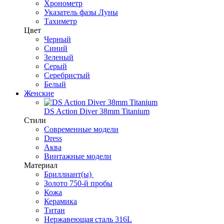
Хронометр
Указатель фазы Луны
Тахиметр
Цвет
Черный
Синий
Зеленый
Серый
Серебристый
Белый
Женские
DS Action Diver 38mm Titanium
Стили
Современные модели
Dress
Аква
Винтажные модели
Материал
Бриллиант(ы)
Золото 750-й пробы
Кожа
Керамика
Титан
Нержавеющая сталь 316L