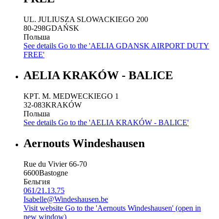
UL. JULIUSZA SLOWACKIEGO 200
80-298
GDAŃSK
Польша
See details
Go to the 'AELIA GDANSK AIRPORT DUTY
FREE'
AELIA KRAKÓW - BALICE
KPT. M. MEDWECKIEGO 1
32-083
KRAKÓW
Польша
See details
Go to the 'AELIA KRAKÓW - BALICE'
Aernouts Windeshausen
Rue du Vivier 66-70
6600
Bastogne
Бельгия
061/21.13.75
Isabelle@Windeshausen.be
Visit website
Go to the 'Aernouts Windeshausen' (open in
new window)