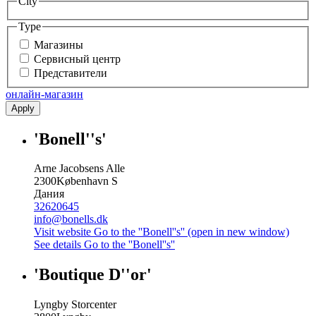
City
Type
Магазины
Сервисный центр
Представители
онлайн-магазин
Apply
'Bonell''s'
Arne Jacobsens Alle
2300
København S
Дания
32620645
info@bonells.dk
Visit website
Go to the ''Bonell''s'' (open in new window)
See details
Go to the ''Bonell''s''
'Boutique D''or'
Lyngby Storcenter