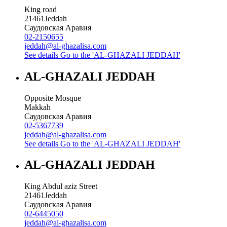
King road
21461
Jeddah
Саудовская Аравия
02-2150655
jeddah@al-ghazalisa.com
See details
Go to the 'AL-GHAZALI JEDDAH'
AL-GHAZALI JEDDAH
Opposite Mosque
Makkah
Саудовская Аравия
02-5367739
jeddah@al-ghazalisa.com
See details
Go to the 'AL-GHAZALI JEDDAH'
AL-GHAZALI JEDDAH
King Abdul aziz Street
21461
Jeddah
Саудовская Аравия
02-6445050
jeddah@al-ghazalisa.com