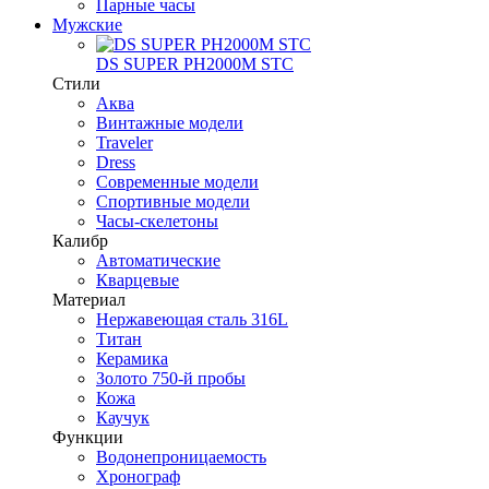
Парные часы
Мужские
DS SUPER PH2000M STC
Стили
Аква
Винтажные модели
Traveler
Dress
Современные модели
Спортивные модели
Часы-скелетоны
Калибр
Автоматические
Кварцевые
Материал
Нержавеющая сталь 316L
Титан
Керамика
Золото 750-й пробы
Кожа
Каучук
Функции
Водонепроницаемость
Хронограф