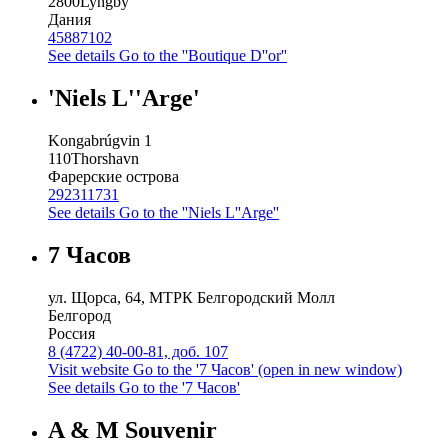
2800
Lyngby
Дания
45887102
See details
Go to the ''Boutique D''or''
'Niels L''Arge'
Kongabrúgvin 1
110
Thorshavn
Фарерские острова
292311731
See details
Go to the ''Niels L''Arge''
7 Часов
ул. Щорса, 64, МТРК Белгородский Молл
Белгород
Россия
8 (4722) 40-00-81, доб. 107
Visit website
Go to the '7 Часов' (open in new window)
See details
Go to the '7 Часов'
A & M Souvenir