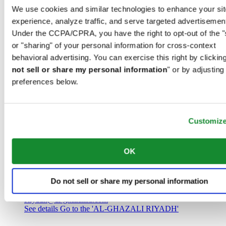
Саудовская Аравия
We use cookies and similar technologies to enhance your sit
00966 1 4032968
experience, analyze traffic, and serve targeted advertisemen
Riyadh@al-ghazalisa.com
See details
Go to the 'AL-GHAZALI RIYADH'
Under the CCPA/CPRA, you have the right to opt-out of the "
or "sharing" of your personal information for cross-context
AL-GHAZALI RIYADH
behavioral advertising. You can exercise this right by clicking
not sell or share my personal information
" or by adjusting
Olaya
preferences below.
Riyadh
Саудовская Аравия
00966 1 4561410
Riyadh@al-ghazalisa.com
See details
Go to the 'AL-GHAZALI RIYADH'
Customiz
AL-GHAZALI RIYADH
OK
Olaya
Riyadh
Do not sell or share my personal information
Саудовская Аравия
00966 1 4628858
Riyadh@al-ghazalisa.com
See details
Go to the 'AL-GHAZALI RIYADH'