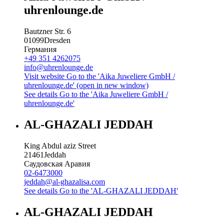
uhrenlounge.de
Bautzner Str. 6
01099
Dresden
Германия
+49 351 4262075
info@uhrenlounge.de
Visit website
Go to the 'Aika Juweliere GmbH /
uhrenlounge.de' (open in new window)
See details
Go to the 'Aika Juweliere GmbH /
uhrenlounge.de'
AL-GHAZALI JEDDAH
King Abdul aziz Street
21461
Jeddah
Саудовская Аравия
02-6473000
jeddah@al-ghazalisa.com
See details
Go to the 'AL-GHAZALI JEDDAH'
AL-GHAZALI JEDDAH