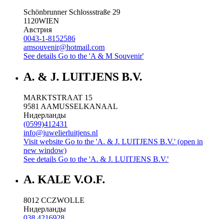
Schönbrunner Schlossstraße 29
1120
WIEN
Австрия
0043-1-8152586
amsouvenir@hotmail.com
See details
Go to the 'A & M Souvenir'
A. & J. LUITJENS B.V.
MARKTSTRAAT 15
9581 AA
MUSSELKANAAL
Нидерланды
(0599)412431
info@juwelierluitjens.nl
Visit website
Go to the 'A. & J. LUITJENS B.V.' (open in
new window)
See details
Go to the 'A. & J. LUITJENS B.V.'
A. KALE V.O.F.
8012 CC
ZWOLLE
Нидерланды
038 4216928