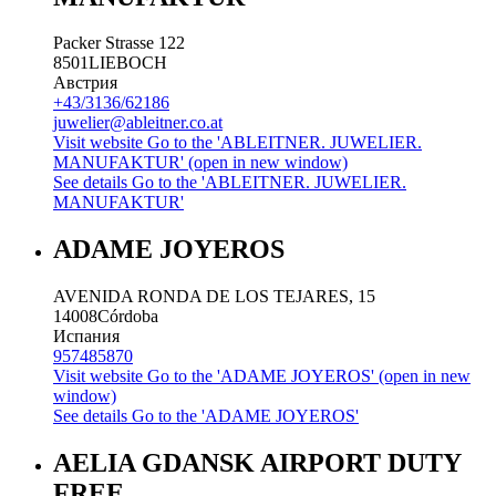
Packer Strasse 122
8501
LIEBOCH
Австрия
+43/3136/62186
juwelier@ableitner.co.at
Visit website
Go to the 'ABLEITNER. JUWELIER.
MANUFAKTUR' (open in new window)
See details
Go to the 'ABLEITNER. JUWELIER.
MANUFAKTUR'
ADAME JOYEROS
AVENIDA RONDA DE LOS TEJARES, 15
14008
Córdoba
Испания
957485870
Visit website
Go to the 'ADAME JOYEROS' (open in new
window)
See details
Go to the 'ADAME JOYEROS'
AELIA GDANSK AIRPORT DUTY
FREE