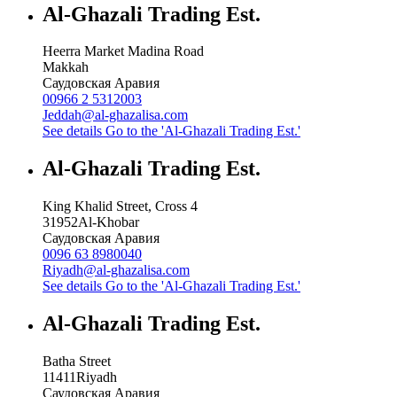
Al-Ghazali Trading Est.
Heerra Market Madina Road
Makkah
Саудовская Аравия
00966 2 5312003
Jeddah@al-ghazalisa.com
See details
Go to the 'Al-Ghazali Trading Est.'
Al-Ghazali Trading Est.
King Khalid Street, Cross 4
31952
Al-Khobar
Саудовская Аравия
0096 63 8980040
Riyadh@al-ghazalisa.com
See details
Go to the 'Al-Ghazali Trading Est.'
Al-Ghazali Trading Est.
Batha Street
11411
Riyadh
Саудовская Аравия