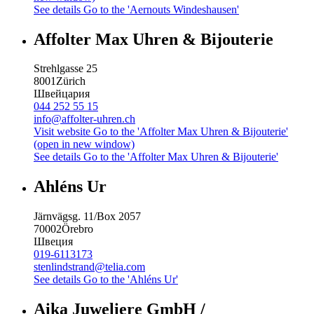
See details
Go to the 'Aernouts Windeshausen'
Affolter Max Uhren & Bijouterie
Strehlgasse 25
8001
Zürich
Швейцария
044 252 55 15
info@affolter-uhren.ch
Visit website
Go to the 'Affolter Max Uhren & Bijouterie'
(open in new window)
See details
Go to the 'Affolter Max Uhren & Bijouterie'
Ahléns Ur
Järnvägsg. 11/Box 2057
70002
Örebro
Швеция
019-6113173
stenlindstrand@telia.com
See details
Go to the 'Ahléns Ur'
Aika Juweliere GmbH /