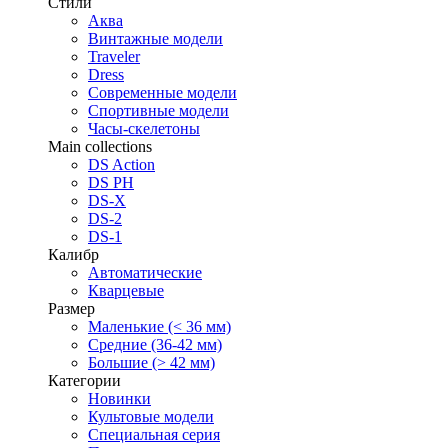
Стили
Аква
Винтажные модели
Traveler
Dress
Современные модели
Спортивные модели
Часы-скелетоны
Main collections
DS Action
DS PH
DS-X
DS-2
DS-1
Калибр
Автоматические
Кварцевые
Размер
Маленькие (< 36 мм)
Средние (36-42 мм)
Большие (> 42 мм)
Категории
Новинки
Культовые модели
Специальная серия