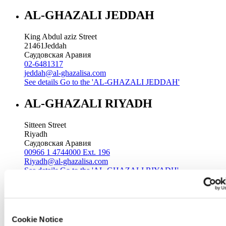
AL-GHAZALI JEDDAH
King Abdul aziz Street
21461
Jeddah
Саудовская Аравия
02-6481317
jeddah@al-ghazalisa.com
See details
Go to the 'AL-GHAZALI JEDDAH'
AL-GHAZALI RIYADH
Sitteen Street
Riyadh
Саудовская Аравия
00966 1 4744000 Ext. 196
Riyadh@al-ghazalisa.com
See details
Go to the 'AL-GHAZALI RIYADH'
AL-GHAZALI RIYADH
Batha
Cookie Notice
Riyadh