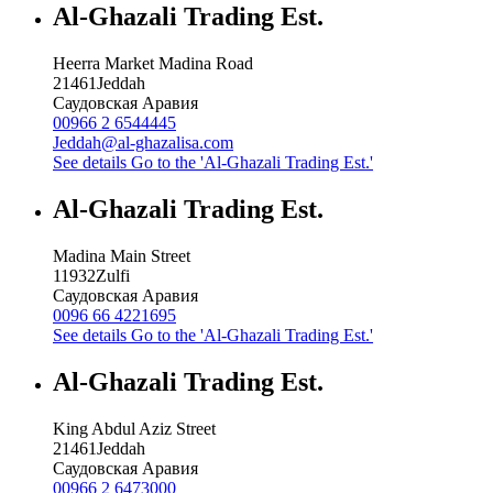
Al-Ghazali Trading Est.
Heerra Market Madina Road
21461
Jeddah
Саудовская Аравия
00966 2 6544445
Jeddah@al-ghazalisa.com
See details
Go to the 'Al-Ghazali Trading Est.'
Al-Ghazali Trading Est.
Madina Main Street
11932
Zulfi
Саудовская Аравия
0096 66 4221695
See details
Go to the 'Al-Ghazali Trading Est.'
Al-Ghazali Trading Est.
King Abdul Aziz Street
21461
Jeddah
Саудовская Аравия
00966 2 6473000