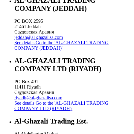
AL-GHAZALI TRADING
COMPANY (JEDDAH)
PO BOX 2595
21461
Jeddah
Саудовская Аравия
jeddah@al-ghazalisa.com
See details
Go to the 'AL-GHAZALI TRADING
COMPANY (JEDDAH)'
AL-GHAZALI TRADING
COMPANY LTD (RIYADH)
PO Box 491
11411
Riyadh
Саудовская Аравия
riyadh@al-ghazalisa.com
See details
Go to the 'AL-GHAZALI TRADING
COMPANY LTD (RIYADH)'
Al-Ghazali Trading Est.
Al-Abdelkarim Market