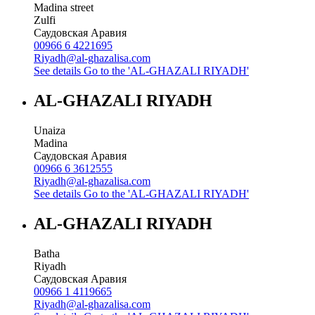
Madina street
Zulfi
Саудовская Аравия
00966 6 4221695
Riyadh@al-ghazalisa.com
See details
Go to the 'AL-GHAZALI RIYADH'
AL-GHAZALI RIYADH
Unaiza
Madina
Саудовская Аравия
00966 6 3612555
Riyadh@al-ghazalisa.com
See details
Go to the 'AL-GHAZALI RIYADH'
AL-GHAZALI RIYADH
Batha
Riyadh
Саудовская Аравия
00966 1 4119665
Riyadh@al-ghazalisa.com