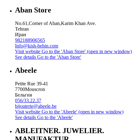
Aban Store
No.61,Corner of Aban,Karim Khan Ave.
Tehran
Иран
982188906565
Info@kish-behin.com
Visit website
Go to the 'Aban Store' (open in new window)
See details
Go to the 'Aban Store'
Abeele
Petite Rue 39-41
7700
Mouscron
Бельгия
056/33.22.37
bijouterie@abeele.be
Visit website
Go to the 'Abeele' (open in new window)
See details
Go to the 'Abeele'
ABLEITNER. JUWELIER.
MANUFAKTUR