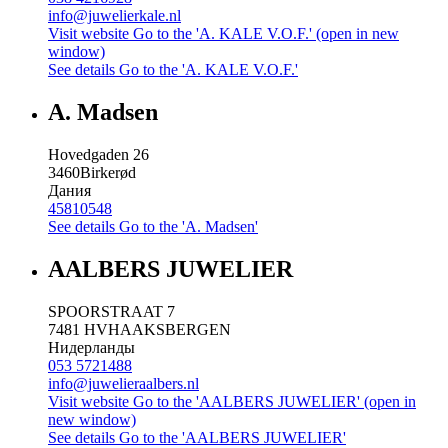
info@juwelierkale.nl
Visit website
Go to the 'A. KALE V.O.F.' (open in new
window)
See details
Go to the 'A. KALE V.O.F.'
A. Madsen
Hovedgaden 26
3460
Birkerød
Дания
45810548
See details
Go to the 'A. Madsen'
AALBERS JUWELIER
SPOORSTRAAT 7
7481 HV
HAAKSBERGEN
Нидерланды
053 5721488
info@juwelieraalbers.nl
Visit website
Go to the 'AALBERS JUWELIER' (open in
new window)
See details
Go to the 'AALBERS JUWELIER'