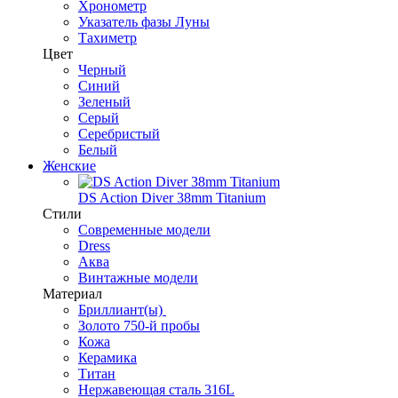
Хронометр
Указатель фазы Луны
Тахиметр
Цвет
Черный
Синий
Зеленый
Серый
Серебристый
Белый
Женские
DS Action Diver 38mm Titanium
Стили
Современные модели
Dress
Аква
Винтажные модели
Материал
Бриллиант(ы)
Золото 750-й пробы
Кожа
Керамика
Титан
Нержавеющая сталь 316L