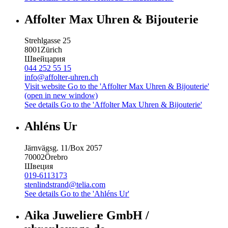
Affolter Max Uhren & Bijouterie
Strehlgasse 25
8001
Zürich
Швейцария
044 252 55 15
info@affolter-uhren.ch
Visit website
Go to the 'Affolter Max Uhren & Bijouterie'
(open in new window)
See details
Go to the 'Affolter Max Uhren & Bijouterie'
Ahléns Ur
Järnvägsg. 11/Box 2057
70002
Örebro
Швеция
019-6113173
stenlindstrand@telia.com
See details
Go to the 'Ahléns Ur'
Aika Juweliere GmbH /