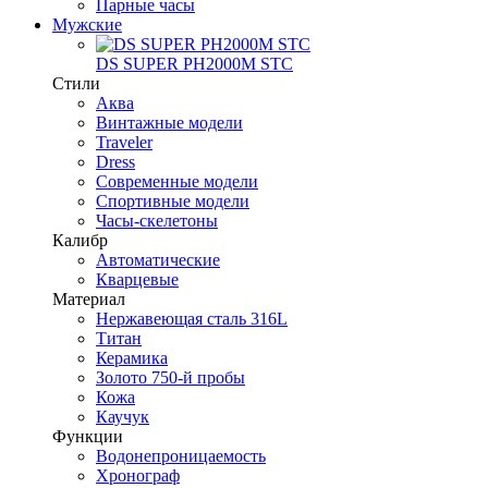
Парные часы
Мужские
DS SUPER PH2000M STC
Стили
Аква
Винтажные модели
Traveler
Dress
Современные модели
Спортивные модели
Часы-скелетоны
Калибр
Автоматические
Кварцевые
Материал
Нержавеющая сталь 316L
Титан
Керамика
Золото 750-й пробы
Кожа
Каучук
Функции
Водонепроницаемость
Хронограф