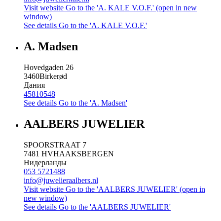
Visit website
Go to the 'A. KALE V.O.F.' (open in new
window)
See details
Go to the 'A. KALE V.O.F.'
A. Madsen
Hovedgaden 26
3460
Birkerød
Дания
45810548
See details
Go to the 'A. Madsen'
AALBERS JUWELIER
SPOORSTRAAT 7
7481 HV
HAAKSBERGEN
Нидерланды
053 5721488
info@juwelieraalbers.nl
Visit website
Go to the 'AALBERS JUWELIER' (open in
new window)
See details
Go to the 'AALBERS JUWELIER'