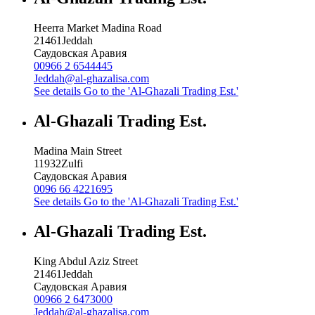
Heerra Market Madina Road
21461
Jeddah
Саудовская Аравия
00966 2 6544445
Jeddah@al-ghazalisa.com
See details
Go to the 'Al-Ghazali Trading Est.'
Al-Ghazali Trading Est.
Madina Main Street
11932
Zulfi
Саудовская Аравия
0096 66 4221695
See details
Go to the 'Al-Ghazali Trading Est.'
Al-Ghazali Trading Est.
King Abdul Aziz Street
21461
Jeddah
Саудовская Аравия
00966 2 6473000
Jeddah@al-ghazalisa.com