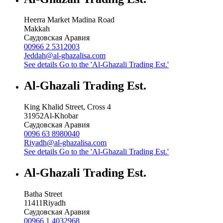
Heerra Market Madina Road
Makkah
Саудовская Аравия
00966 2 5312003
Jeddah@al-ghazalisa.com
See details
Go to the 'Al-Ghazali Trading Est.'
Al-Ghazali Trading Est.
King Khalid Street, Cross 4
31952
Al-Khobar
Саудовская Аравия
0096 63 8980040
Riyadh@al-ghazalisa.com
See details
Go to the 'Al-Ghazali Trading Est.'
Al-Ghazali Trading Est.
Batha Street
11411
Riyadh
Саудовская Аравия
00966 1 4032968