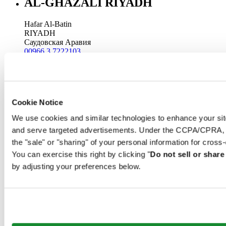
AL-GHAZALI RIYADH
Hafar Al-Batin
RIYADH
Саудовская Аравия
00966 3 7222103
Riyadh@al-ghazalisa.com
See details
Go to the 'AL-GHAZALI RIYADH'
AL-GHAZALI RIYADH
Cookie Notice
Hofuf
We use cookies and similar technologies to enhance your site
Al Hofuf
and serve targeted advertisements. Under the CCPA/CPRA, yo
Саудовская Аравия
00966 3 5844303
the "sale" or "sharing" of your personal information for cross
Riyadh@al-ghazalisa.com
You can exercise this right by clicking "
Do not sell or shar
See details
Go to the 'AL-GHAZALI RIYADH'
by adjusting your preferences below.
AL-GHAZALI RIYADH
Al-Khobar
Al Khobar
Саудовская Аравия