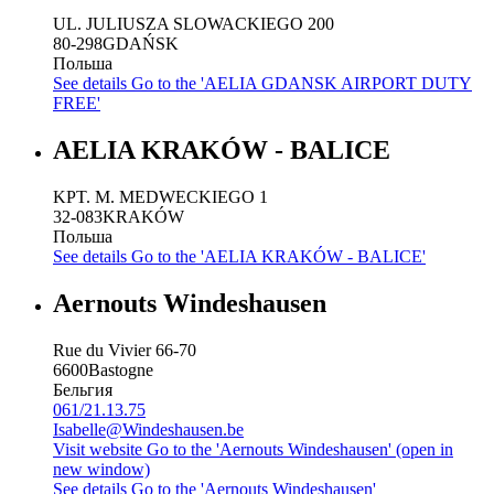
UL. JULIUSZA SLOWACKIEGO 200
80-298
GDAŃSK
Польша
See details
Go to the 'AELIA GDANSK AIRPORT DUTY
FREE'
AELIA KRAKÓW - BALICE
KPT. M. MEDWECKIEGO 1
32-083
KRAKÓW
Польша
See details
Go to the 'AELIA KRAKÓW - BALICE'
Aernouts Windeshausen
Rue du Vivier 66-70
6600
Bastogne
Бельгия
061/21.13.75
Isabelle@Windeshausen.be
Visit website
Go to the 'Aernouts Windeshausen' (open in
new window)
See details
Go to the 'Aernouts Windeshausen'