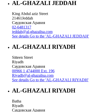
AL-GHAZALI JEDDAH
King Abdul aziz Street
21461
Jeddah
Саудовская Аравия
02-6481317
jeddah@al-ghazalisa.com
See details
Go to the 'AL-GHAZALI JEDDAH'
AL-GHAZALI RIYADH
Sitteen Street
Riyadh
Саудовская Аравия
00966 1 4744000 Ext. 196
Riyadh@al-ghazalisa.com
See details
Go to the 'AL-GHAZALI RIYADH'
AL-GHAZALI RIYADH
Batha
Riyadh
Саудовская Аравия