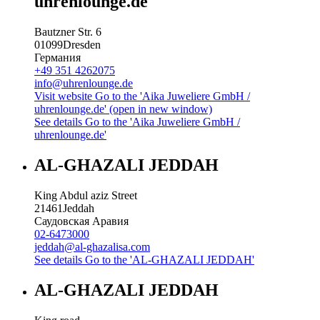
uhrenlounge.de
Bautzner Str. 6
01099
Dresden
Германия
+49 351 4262075
info@uhrenlounge.de
Visit website
Go to the 'Aika Juweliere GmbH /
uhrenlounge.de' (open in new window)
See details
Go to the 'Aika Juweliere GmbH /
uhrenlounge.de'
AL-GHAZALI JEDDAH
King Abdul aziz Street
21461
Jeddah
Саудовская Аравия
02-6473000
jeddah@al-ghazalisa.com
See details
Go to the 'AL-GHAZALI JEDDAH'
AL-GHAZALI JEDDAH