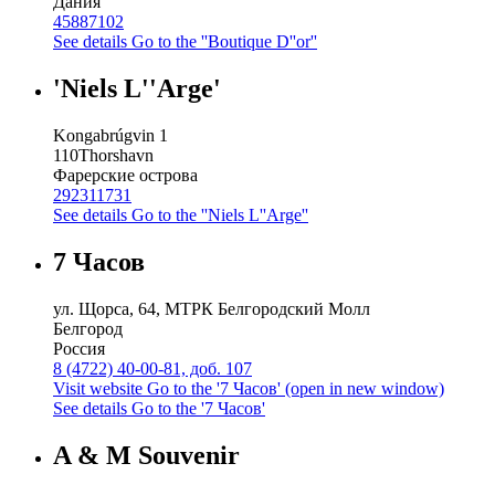
Дания
45887102
See details
Go to the ''Boutique D''or''
'Niels L''Arge'
Kongabrúgvin 1
110
Thorshavn
Фарерские острова
292311731
See details
Go to the ''Niels L''Arge''
7 Часов
ул. Щорса, 64, МТРК Белгородский Молл
Белгород
Россия
8 (4722) 40-00-81, доб. 107
Visit website
Go to the '7 Часов' (open in new window)
See details
Go to the '7 Часов'
A & M Souvenir