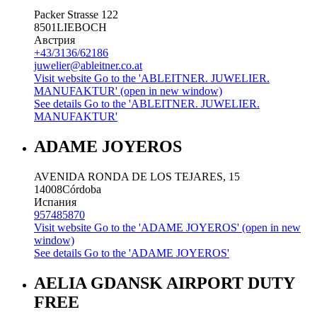
Packer Strasse 122
8501
LIEBOCH
Австрия
+43/3136/62186
juwelier@ableitner.co.at
Visit website
Go to the 'ABLEITNER. JUWELIER.
MANUFAKTUR' (open in new window)
See details
Go to the 'ABLEITNER. JUWELIER.
MANUFAKTUR'
ADAME JOYEROS
AVENIDA RONDA DE LOS TEJARES, 15
14008
Córdoba
Испания
957485870
Visit website
Go to the 'ADAME JOYEROS' (open in new
window)
See details
Go to the 'ADAME JOYEROS'
AELIA GDANSK AIRPORT DUTY
FREE