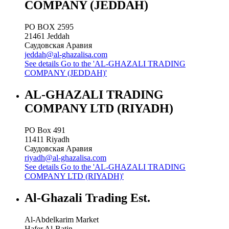
COMPANY (JEDDAH)
PO BOX 2595
21461
Jeddah
Саудовская Аравия
jeddah@al-ghazalisa.com
See details
Go to the 'AL-GHAZALI TRADING
COMPANY (JEDDAH)'
AL-GHAZALI TRADING
COMPANY LTD (RIYADH)
PO Box 491
11411
Riyadh
Саудовская Аравия
riyadh@al-ghazalisa.com
See details
Go to the 'AL-GHAZALI TRADING
COMPANY LTD (RIYADH)'
Al-Ghazali Trading Est.
Al-Abdelkarim Market
Hafer Al-Batin