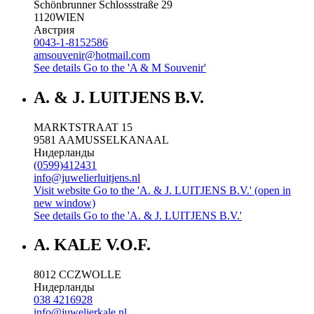
Schönbrunner Schlossstraße 29
1120
WIEN
Австрия
0043-1-8152586
amsouvenir@hotmail.com
See details
Go to the 'A & M Souvenir'
A. & J. LUITJENS B.V.
MARKTSTRAAT 15
9581 AA
MUSSELKANAAL
Нидерланды
(0599)412431
info@juwelierluitjens.nl
Visit website
Go to the 'A. & J. LUITJENS B.V.' (open in
new window)
See details
Go to the 'A. & J. LUITJENS B.V.'
A. KALE V.O.F.
8012 CC
ZWOLLE
Нидерланды
038 4216928
info@juwelierkale.nl