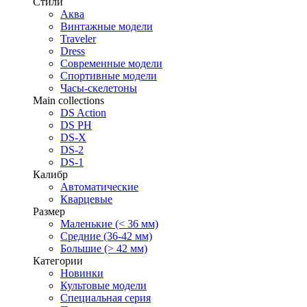
Стили
Аква
Винтажные модели
Traveler
Dress
Современные модели
Спортивные модели
Часы-скелетоны
Main collections
DS Action
DS PH
DS-X
DS-2
DS-1
Калибр
Автоматические
Кварцевые
Размер
Маленькие (< 36 мм)
Средние (36-42 мм)
Большие (> 42 мм)
Категории
Новинки
Культовые модели
Специальная серия