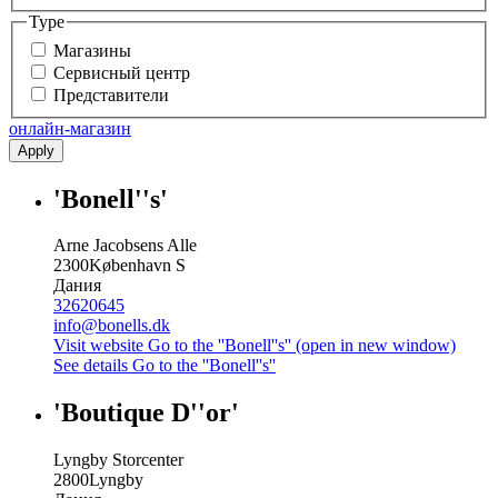
Type
Магазины
Сервисный центр
Представители
онлайн-магазин
Apply
'Bonell''s'
Arne Jacobsens Alle
2300
København S
Дания
32620645
info@bonells.dk
Visit website
Go to the ''Bonell''s'' (open in new window)
See details
Go to the ''Bonell''s''
'Boutique D''or'
Lyngby Storcenter
2800
Lyngby