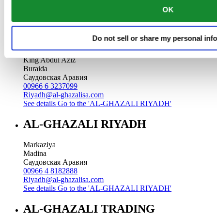
00966 3 8655987
OK
Riyadh@al-ghazalisa.com
See details
Go to the 'AL-GHAZALI RIYADH'
AL-GHAZALI RIYADH
Do not sell or share my personal inf
King Abdul Aziz
Buraida
Саудовская Аравия
00966 6 3237099
Riyadh@al-ghazalisa.com
See details
Go to the 'AL-GHAZALI RIYADH'
AL-GHAZALI RIYADH
Markaziya
Madina
Саудовская Аравия
00966 4 8182888
Riyadh@al-ghazalisa.com
See details
Go to the 'AL-GHAZALI RIYADH'
AL-GHAZALI TRADING