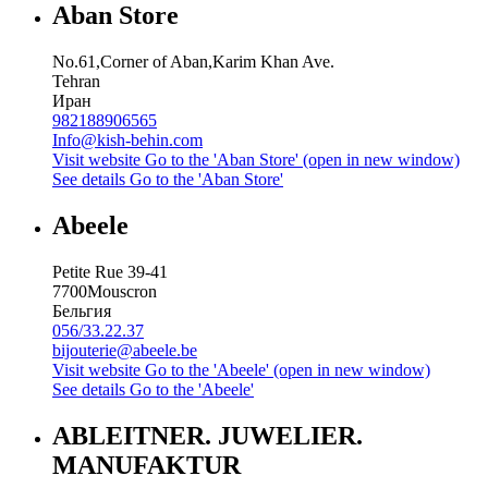
Aban Store
No.61,Corner of Aban,Karim Khan Ave.
Tehran
Иран
982188906565
Info@kish-behin.com
Visit website
Go to the 'Aban Store' (open in new window)
See details
Go to the 'Aban Store'
Abeele
Petite Rue 39-41
7700
Mouscron
Бельгия
056/33.22.37
bijouterie@abeele.be
Visit website
Go to the 'Abeele' (open in new window)
See details
Go to the 'Abeele'
ABLEITNER. JUWELIER.
MANUFAKTUR