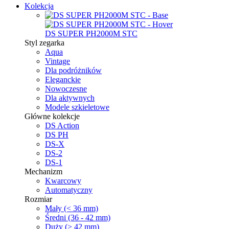
Kolekcja
DS SUPER PH2000M STC
Styl zegarka
Aqua
Vintage
Dla podróżników
Eleganckie
Nowoczesne
Dla aktywnych
Modele szkieletowe
Główne kolekcje
DS Action
DS PH
DS-X
DS-2
DS-1
Mechanizm
Kwarcowy
Automatyczny
Rozmiar
Mały (< 36 mm)
Średni (36 - 42 mm)
Duży (> 42 mm)