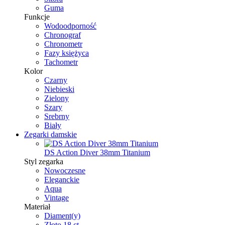
Guma
Funkcje
Wodoodporność
Chronograf
Chronometr
Fazy księżyca
Tachometr
Kolor
Czarny
Niebieski
Zielony
Szary
Srebrny
Biały
Zegarki damskie
DS Action Diver 38mm Titanium
Styl zegarka
Nowoczesne
Eleganckie
Aqua
Vintage
Materiał
Diament(y)
Złoto 18 ct