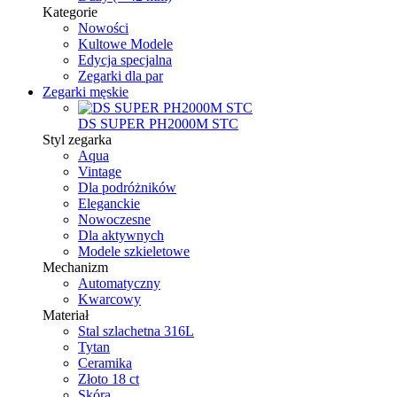
Kategorie
Nowości
Kultowe Modele
Edycja specjalna
Zegarki dla par
Zegarki męskie
DS SUPER PH2000M STC
Styl zegarka
Aqua
Vintage
Dla podróżników
Eleganckie
Nowoczesne
Dla aktywnych
Modele szkieletowe
Mechanizm
Automatyczny
Kwarcowy
Materiał
Stal szlachetna 316L
Tytan
Ceramika
Złoto 18 ct
Skóra