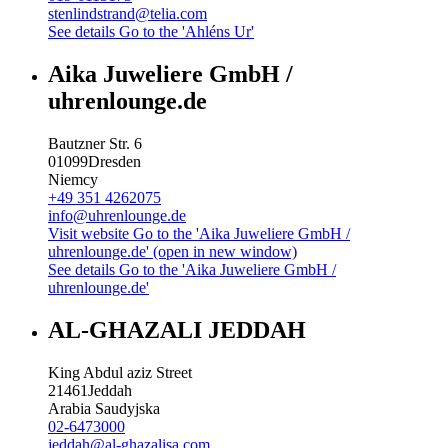
stenlindstrand@telia.com
See details
Go to the 'Ahléns Ur'
Aika Juweliere GmbH /
uhrenlounge.de
Bautzner Str. 6
01099
Dresden
Niemcy
+49 351 4262075
info@uhrenlounge.de
Visit website
Go to the 'Aika Juweliere GmbH /
uhrenlounge.de' (open in new window)
See details
Go to the 'Aika Juweliere GmbH /
uhrenlounge.de'
AL-GHAZALI JEDDAH
King Abdul aziz Street
21461
Jeddah
Arabia Saudyjska
02-6473000
jeddah@al-ghazalisa.com