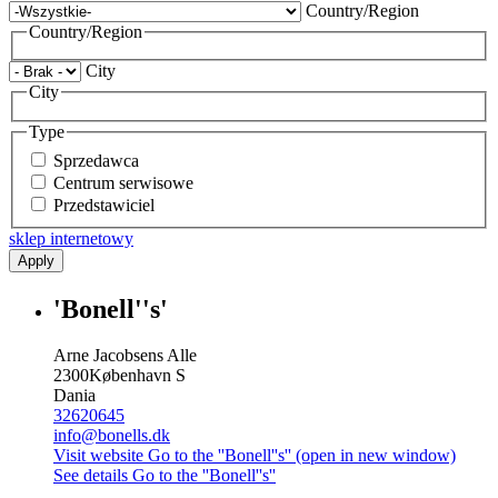
Country/Region
Country/Region
City
City
Type
Sprzedawca
Centrum serwisowe
Przedstawiciel
sklep internetowy
Apply
'Bonell''s'
Arne Jacobsens Alle
2300
København S
Dania
32620645
info@bonells.dk
Visit website
Go to the ''Bonell''s'' (open in new window)
See details
Go to the ''Bonell''s''