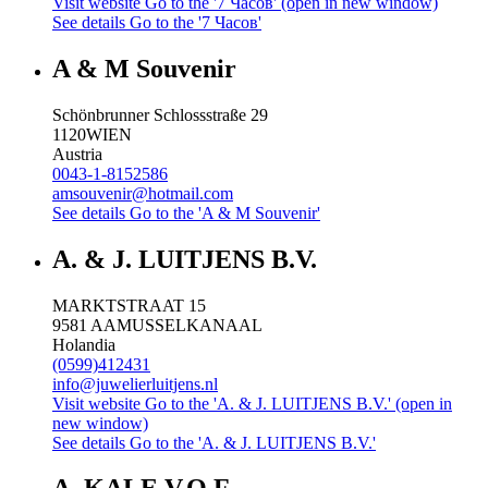
Visit website
Go to the '7 Часов' (open in new window)
See details
Go to the '7 Часов'
A & M Souvenir
Schönbrunner Schlossstraße 29
1120
WIEN
Austria
0043-1-8152586
amsouvenir@hotmail.com
See details
Go to the 'A & M Souvenir'
A. & J. LUITJENS B.V.
MARKTSTRAAT 15
9581 AA
MUSSELKANAAL
Holandia
(0599)412431
info@juwelierluitjens.nl
Visit website
Go to the 'A. & J. LUITJENS B.V.' (open in
new window)
See details
Go to the 'A. & J. LUITJENS B.V.'