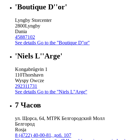
'Boutique D''or'
Lyngby Storcenter
2800
Lyngby
Dania
45887102
See details
Go to the ''Boutique D''or''
'Niels L''Arge'
Kongabrúgvin 1
110
Thorshavn
Wyspy Owcze
292311731
See details
Go to the ''Niels L''Arge''
7 Часов
ул. Щорса, 64, МТРК Белгородский Молл
Белгород
Rosja
8 (4722) 40-00-81, доб. 107