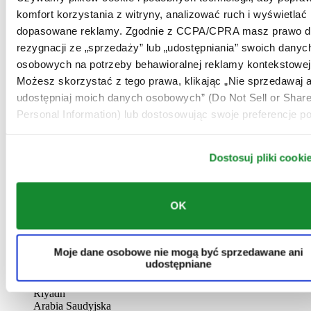
AL-GHAZALI RIYADH
komfort korzystania z witryny, analizować ruch i wyświetlać
dopasowane reklamy. Zgodnie z CCPA/CPRA masz prawo d
Batha
rezygnacji ze „sprzedaży” lub „udostępniania” swoich danyc
Riyadh
Arabia Saudyjska
osobowych na potrzeby behawioralnej reklamy kontekstowej
00966 1 4032968
Możesz skorzystać z tego prawa, klikając „Nie sprzedawaj a
Riyadh@al-ghazalisa.com
udostępniaj moich danych osobowych” (Do Not Sell or Shar
See details
Go to the 'AL-GHAZALI RIYADH'
Personal Information) lub dostosowując swoje preferencje po
AL-GHAZALI RIYADH
Dostosuj pliki cooki
Olaya
Riyadh
Arabia Saudyjska
00966 1 4561410
OK
Riyadh@al-ghazalisa.com
See details
Go to the 'AL-GHAZALI RIYADH'
AL-GHAZALI RIYADH
Moje dane osobowe nie mogą być sprzedawane ani
udostępniane
Olaya
Riyadh
Arabia Saudyjska