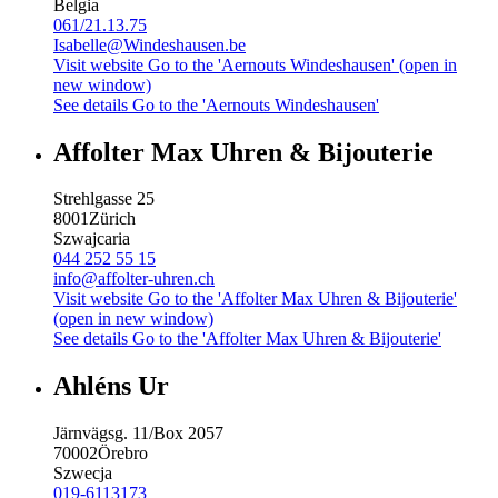
Belgia
061/21.13.75
Isabelle@Windeshausen.be
Visit website
Go to the 'Aernouts Windeshausen' (open in
new window)
See details
Go to the 'Aernouts Windeshausen'
Affolter Max Uhren & Bijouterie
Strehlgasse 25
8001
Zürich
Szwajcaria
044 252 55 15
info@affolter-uhren.ch
Visit website
Go to the 'Affolter Max Uhren & Bijouterie'
(open in new window)
See details
Go to the 'Affolter Max Uhren & Bijouterie'
Ahléns Ur
Järnvägsg. 11/Box 2057
70002
Örebro
Szwecja
019-6113173