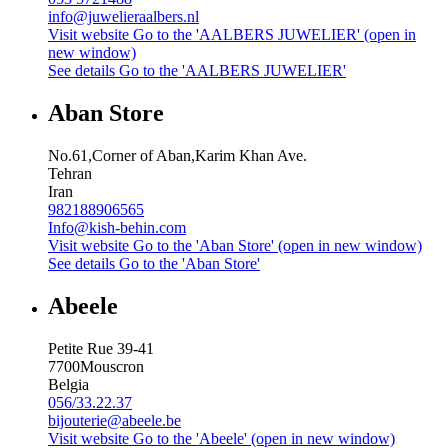
info@juwelieraalbers.nl
Visit website
Go to the 'AALBERS JUWELIER' (open in
new window)
See details
Go to the 'AALBERS JUWELIER'
Aban Store
No.61,Corner of Aban,Karim Khan Ave.
Tehran
Iran
982188906565
Info@kish-behin.com
Visit website
Go to the 'Aban Store' (open in new window)
See details
Go to the 'Aban Store'
Abeele
Petite Rue 39-41
7700
Mouscron
Belgia
056/33.22.37
bijouterie@abeele.be
Visit website
Go to the 'Abeele' (open in new window)