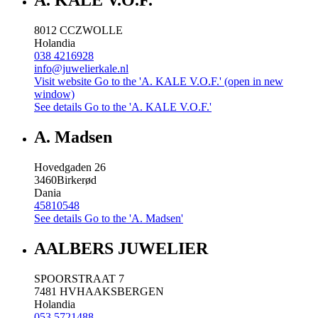
A. KALE V.O.F.
8012 CC
ZWOLLE
Holandia
038 4216928
info@juwelierkale.nl
Visit website
Go to the 'A. KALE V.O.F.' (open in new
window)
See details
Go to the 'A. KALE V.O.F.'
A. Madsen
Hovedgaden 26
3460
Birkerød
Dania
45810548
See details
Go to the 'A. Madsen'
AALBERS JUWELIER
SPOORSTRAAT 7
7481 HV
HAAKSBERGEN
Holandia
053 5721488