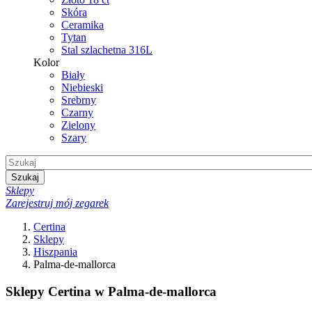
Skóra
Ceramika
Tytan
Stal szlachetna 316L
Kolor
Biały
Niebieski
Srebrny
Czarny
Zielony
Szary
Szukaj
Sklepy
Zarejestruj mój zegarek
Certina
Sklepy
Hiszpania
Palma-de-mallorca
Sklepy Certina w Palma-de-mallorca