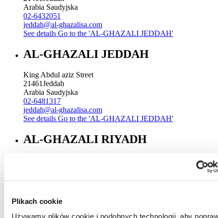
Arabia Saudyjska
02-6432051
jeddah@al-ghazalisa.com
See details
Go to the 'AL-GHAZALI JEDDAH'
AL-GHAZALI JEDDAH
King Abdul aziz Street
21461
Jeddah
Arabia Saudyjska
02-6481317
jeddah@al-ghazalisa.com
See details
Go to the 'AL-GHAZALI JEDDAH'
AL-GHAZALI RIYADH
Sitteen Street
Riyadh
Arabia Saudyjska
00966 1 4744000 Ext. 196
Riyadh@al-ghazalisa.com
Plikach cookie
See details
Go to the 'AL-GHAZALI RIYADH'
Używamy plików cookie i podobnych technologii, aby popraw