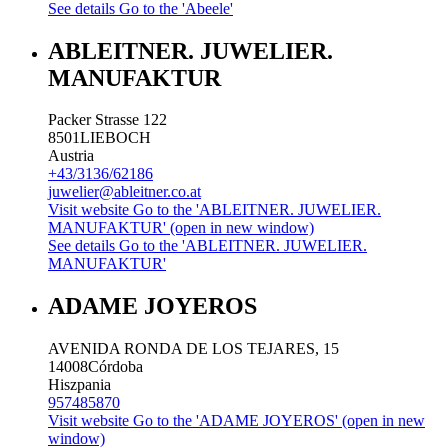
See details
Go to the 'Abeele'
ABLEITNER. JUWELIER.
MANUFAKTUR
Packer Strasse 122
8501
LIEBOCH
Austria
+43/3136/62186
juwelier@ableitner.co.at
Visit website
Go to the 'ABLEITNER. JUWELIER.
MANUFAKTUR' (open in new window)
See details
Go to the 'ABLEITNER. JUWELIER.
MANUFAKTUR'
ADAME JOYEROS
AVENIDA RONDA DE LOS TEJARES, 15
14008
Córdoba
Hiszpania
957485870
Visit website
Go to the 'ADAME JOYEROS' (open in new
window)