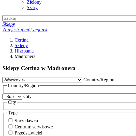
Zielony
Szary
Sklepy
Zarejestruj mój zegarek
Certina
Sklepy
Hiszpania
Madronera
Sklepy Certina w Madronera
Country/Region
Country/Region
City
City
Type
Sprzedawca
Centrum serwisowe
Przedstawiciel