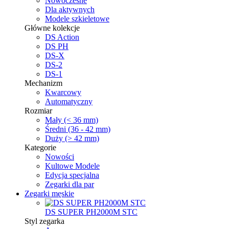
Nowoczesne
Dla aktywnych
Modele szkieletowe
Główne kolekcje
DS Action
DS PH
DS-X
DS-2
DS-1
Mechanizm
Kwarcowy
Automatyczny
Rozmiar
Mały (< 36 mm)
Średni (36 - 42 mm)
Duży (> 42 mm)
Kategorie
Nowości
Kultowe Modele
Edycja specjalna
Zegarki dla par
Zegarki męskie
DS SUPER PH2000M STC
Styl zegarka