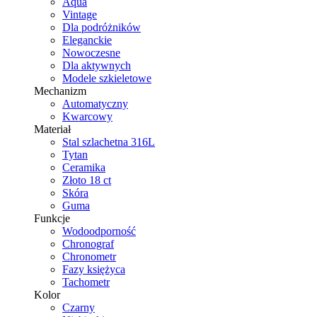
Aqua
Vintage
Dla podróżników
Eleganckie
Nowoczesne
Dla aktywnych
Modele szkieletowe
Mechanizm
Automatyczny
Kwarcowy
Materiał
Stal szlachetna 316L
Tytan
Ceramika
Złoto 18 ct
Skóra
Guma
Funkcje
Wodoodporność
Chronograf
Chronometr
Fazy księżyca
Tachometr
Kolor
Czarny