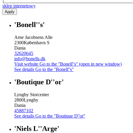
sklep internetowy
Apply
'Bonell''s'
Arne Jacobsens Alle
2300
København S
Dania
32620645
info@bonells.dk
Visit website
Go to the ''Bonell''s'' (open in new window)
See details
Go to the ''Bonell''s''
'Boutique D''or'
Lyngby Storcenter
2800
Lyngby
Dania
45887102
See details
Go to the ''Boutique D''or''
'Niels L''Arge'