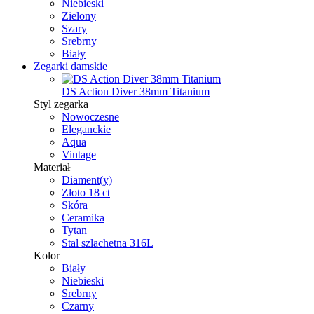
Niebieski
Zielony
Szary
Srebrny
Biały
Zegarki damskie
DS Action Diver 38mm Titanium
Styl zegarka
Nowoczesne
Eleganckie
Aqua
Vintage
Materiał
Diament(y)
Złoto 18 ct
Skóra
Ceramika
Tytan
Stal szlachetna 316L
Kolor
Biały
Niebieski
Srebrny
Czarny