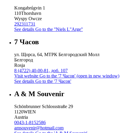
Kongabrúgvin 1
110
Thorshavn
Wyspy Owcze
292311731
See details
Go to the ''Niels L''Arge''
7 Часов
ул. Щорса, 64, МТРК Белгородский Молл
Белгород
Rosja
8 (4722) 40-00-81, доб. 107
Visit website
Go to the '7 Часов' (open in new window)
See details
Go to the '7 Часов'
A & M Souvenir
Schönbrunner Schlossstraße 29
1120
WIEN
Austria
0043-1-8152586
amsouvenir@hotmail.com